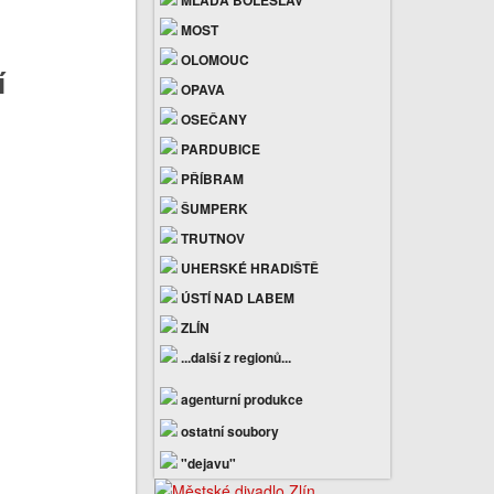
MLADÁ BOLESLAV
MOST
OLOMOUC
í
OPAVA
OSEČANY
PARDUBICE
PŘÍBRAM
ŠUMPERK
TRUTNOV
UHERSKÉ HRADIŠTĚ
ÚSTÍ NAD LABEM
ZLÍN
...další z regionů...
agenturní produkce
ostatní soubory
"dejavu"