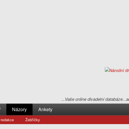
...Vaše online divadelní databáze...
ř
Názory
Ankety
 redakce
Žebříčky