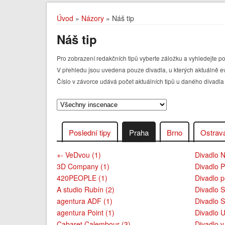
Úvod
»
Názory
» Náš tip
Náš tip
Pro zobrazení redakčních tipů vyberte záložku a vyhledejte po
V přehledu jsou uvedena pouze divadla, u kterých aktuálně ev
Číslo v závorce udává počet aktuálních tipů u daného divadla
Poslední tipy
Praha
Brno
Ostrav
+- VeDvou (1)
Divadlo 
3D Company (1)
Divadlo P
420PEOPLE (1)
Divadlo 
A studio Rubín (2)
Divadlo 
agentura ADF (1)
Divadlo S
agentura Point (1)
Divadlo U
Cabaret Calembour (3)
Divadlo v