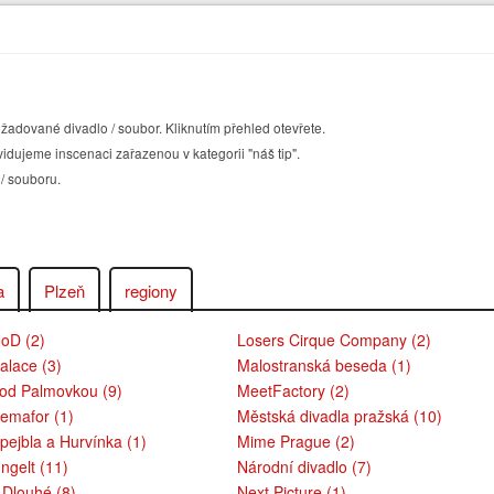
žadované divadlo / soubor. Kliknutím přehled otevřete.
idujeme inscenaci zařazenou v kategorii "náš tip".
 / souboru.
a
Plzeň
regiony
NoD (2)
Losers Cirque Company (2)
alace (3)
Malostranská beseda (1)
pod Palmovkou (9)
MeetFactory (2)
Semafor (1)
Městská divadla pražská (10)
pejbla a Hurvínka (1)
Mime Prague (2)
ngelt (11)
Národní divadlo (7)
 Dlouhé (8)
Next Picture (1)