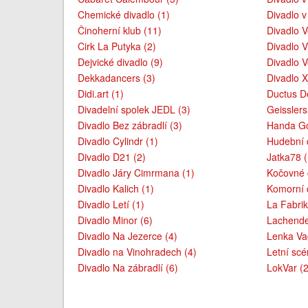
Chemické divadlo (1)
Divadlo v
Činoherní klub (11)
Divadlo V
Cirk La Putyka (2)
Divadlo V
Dejvické divadlo (9)
Divadlo V
Dekkadancers (3)
Divadlo X
Didi.art (1)
Ductus D
Divadelní spolek JEDL (3)
Geissler
Divadlo Bez zábradlí (3)
Handa Go
Divadlo Cylindr (1)
Hudební d
Divadlo D21 (2)
Jatka78 (
Divadlo Járy Cimrmana (1)
Kočovné 
Divadlo Kalich (1)
Komorní d
Divadlo Letí (1)
La Fabrik
Divadlo Minor (6)
Lachende
Divadlo Na Jezerce (4)
Lenka Va
Divadlo na Vinohradech (4)
Letní sc
Divadlo Na zábradlí (6)
LokVar (2