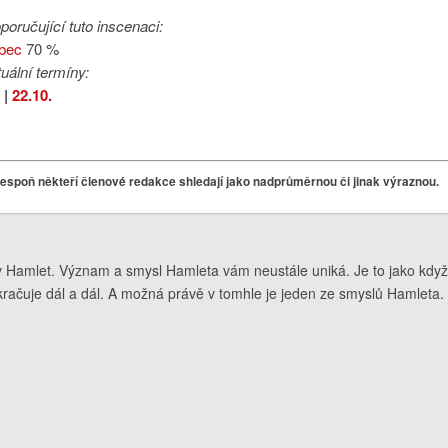
poručující tuto inscenaci:
bec
70 %
tuální termíny:
.
|
22.10.
alespoň někteří členové redakce shledají jako nadprůměrnou či jinak výraznou.
v Hamlet. Význam a smysl Hamleta vám neustále uniká. Je to jako když b
pokračuje dál a dál. A možná právě v tomhle je jeden ze smyslů Hamleta.