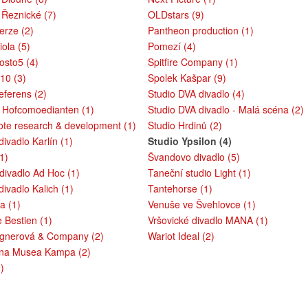
 Řeznické (7)
OLDstars (9)
erze (2)
Pantheon production (1)
iola (5)
Pomezí (4)
osto5 (4)
Spitfire Company (1)
10 (3)
Spolek Kašpar (9)
eferens (2)
Studio DVA divadlo (4)
s Hofcomoedianten (1)
Studio DVA divadlo - Malá scéna (2)
te research & development (1)
Studio Hrdinů (2)
ivadlo Karlín (1)
Studio Ypsilon (4)
1)
Švandovo divadlo (5)
divadlo Ad Hoc (1)
Taneční studio Light (1)
ivadlo Kalich (1)
Tantehorse (1)
a (1)
Venuše ve Švehlovce (1)
 Bestien (1)
Vršovické divadlo MANA (1)
gnerová & Company (2)
Wariot Ideal (2)
éna Musea Kampa (2)
)