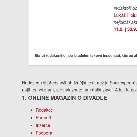
redaktoři do
Lukáš Holu
nejbližší ak
11.9.
|
30.9
Statut redakčního tipu je udělen takové inscenaci, kterou 
Nedovedu si představit obtížnější text, než je Shakespearů
najít ten význam, ale naleznete tam další závoj. A tak to 
1. ONLINE MAGAZÍN O DIVADLE
Redakce
Partneři
Inzerce
Podpora