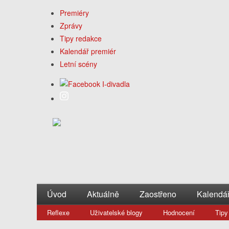
Premiéry
Zprávy
Tipy redakce
Kalendář premiér
Letní scény
Úvod
Aktuálně
Zaostřeno
Kalendá
Reflexe
Uživatelské blogy
Hodnocení
Tipy