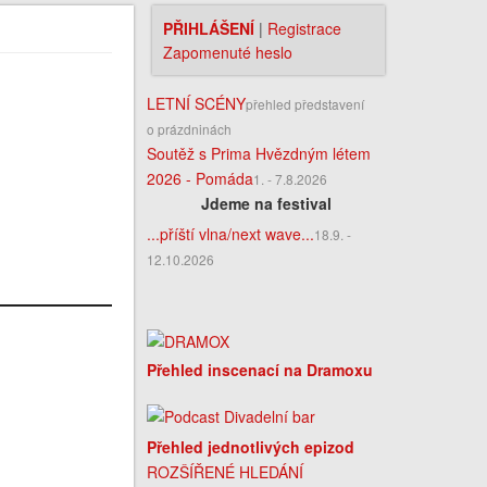
PŘIHLÁŠENÍ
|
Registrace
Zapomenuté heslo
LETNÍ SCÉNY
přehled představení
o prázdninách
Soutěž s Prima Hvězdným létem
2026 - Pomáda
1. - 7.8.2026
Jdeme na festival
...příští vlna/next wave...
18.9. -
12.10.2026
Přehled inscenací na Dramoxu
Přehled jednotlivých epizod
ROZŠÍŘENÉ HLEDÁNÍ