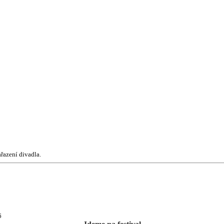
řazení divadla.
6