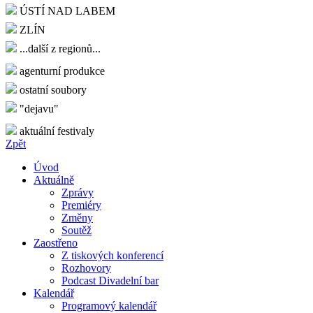
ÚSTÍ NAD LABEM
ZLÍN
...další z regionů...
agenturní produkce
ostatní soubory
"dejavu"
aktuální festivaly
Zpět
Úvod
Aktuálně
Zprávy
Premiéry
Změny
Soutěž
Zaostřeno
Z tiskových konferencí
Rozhovory
Podcast Divadelní bar
Kalendář
Programový kalendář