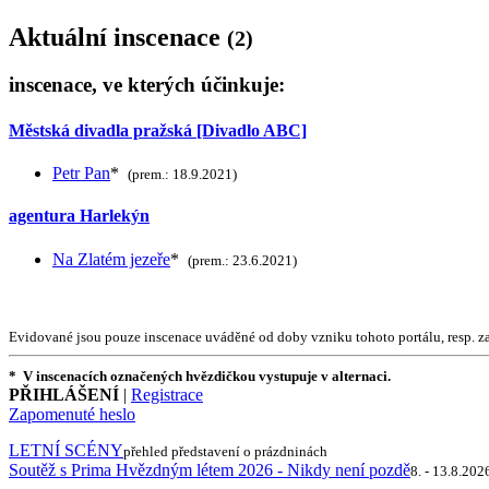
Aktuální inscenace
(2)
inscenace, ve kterých účinkuje:
Městská divadla pražská [Divadlo ABC]
Petr Pan
*
(prem.: 18.9.2021)
agentura Harlekýn
Na Zlatém jezeře
*
(prem.: 23.6.2021)
Evidované jsou pouze inscenace uváděné od doby vzniku tohoto portálu, resp. za
* V inscenacích označených hvězdičkou vystupuje v alternaci.
PŘIHLÁŠENÍ
|
Registrace
Zapomenuté heslo
LETNÍ SCÉNY
přehled představení o prázdninách
Soutěž s Prima Hvězdným létem 2026 - Nikdy není pozdě
8. - 13.8.202