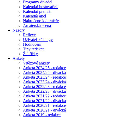
Programy divadel
Kalendář hostovaček
Kalendář premiér
Kalendář akcí
Nakročeno k derniéře
Amatérská scéna
Názory
Reflexe
Uživatelské blogy
Hodnocení
Tipy redakce
Žebříčky
Ankety
Vítězové ankety
Anketa 2024/25 - redakce
Anketa 2024/25 - divácká
Anketa 2023/24 - redakce
Anketa 2023/24 - divácká
Anketa 2022/23 - redakce
Anketa 2022/23 - divácká
Anketa 2021/22 - redakce
Anketa 2021/22 - divácká
Anketa 2020/21 - redakce
Anketa 2020/21 - divácká
Anketa 2019 - redakce