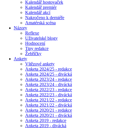
Kalendář hostovaček
Kalendář premiér
Kalendář akcí
Nakročeno k derniéře
Amatérská scéna
Názory
Reflexe
Uživatelské blogy
Hodnocení
Tipy redakce
Žebříčky
Ankety
Vítězové ankety
Anketa 2024/25 - redakce
Anketa 2024/25 - divácká
Anketa 2023/24 - redakce
Anketa 2023/24 - divácká
Anketa 2022/23 - redakce
Anketa 2022/23 - divácká
Anketa 2021/22 - redakce
Anketa 2021/22 - divácká
Anketa 2020/21 - redakce
Anketa 2020/21 - divácká
Anketa 2019 - redakce
Anketa 2019 - divácká