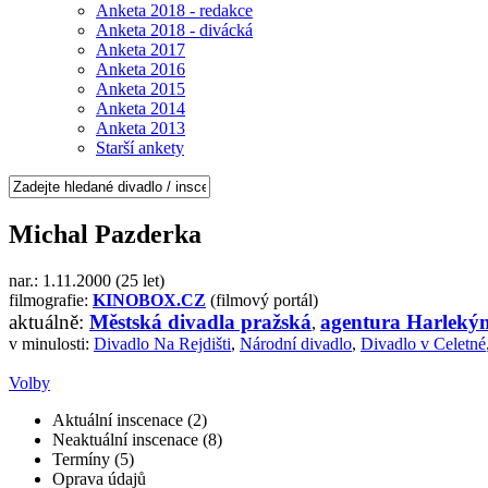
Anketa 2018 - redakce
Anketa 2018 - divácká
Anketa 2017
Anketa 2016
Anketa 2015
Anketa 2014
Anketa 2013
Starší ankety
Michal Pazderka
nar.: 1.11.2000 (25 let)
filmografie:
KINOBOX.CZ
(filmový portál)
aktuálně:
Městská divadla pražská
agentura Harleký
,
v minulosti:
Divadlo Na Rejdišti
,
Národní divadlo
,
Divadlo v Celetné
Volby
Aktuální inscenace (2)
Neaktuální inscenace (8)
Termíny (5)
Oprava údajů