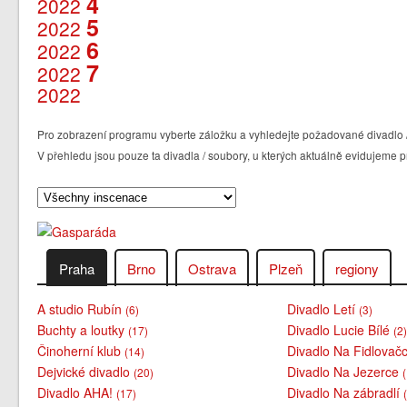
4
2022
5
2022
6
2022
7
2022
2022
Pro zobrazení programu vyberte záložku a vyhledejte požadované divadlo /
V přehledu jsou pouze ta divadla / soubory, u kterých aktuálně evidujem
Praha
Brno
Ostrava
Plzeň
regiony
A studio Rubín
Divadlo Letí
(6)
(3)
Buchty a loutky
Divadlo Lucie Bílé
(17)
(2
Činoherní klub
Divadlo Na Fidlovač
(14)
Dejvické divadlo
Divadlo Na Jezerce
(20)
Divadlo AHA!
Divadlo Na zábradlí
(17)