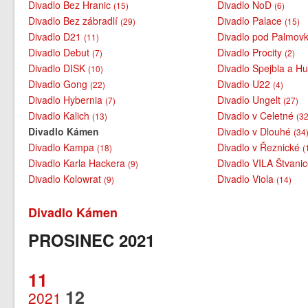
Divadlo Bez Hranic
Divadlo NoD
(15)
(6)
Divadlo Bez zábradlí
Divadlo Palace
(29)
(15)
Divadlo D21
Divadlo pod Palmov
(11)
Divadlo Debut
Divadlo Procity
(7)
(2)
Divadlo DISK
Divadlo Spejbla a H
(10)
Divadlo Gong
Divadlo U22
(22)
(4)
Divadlo Hybernia
Divadlo Ungelt
(7)
(27)
Divadlo Kalich
Divadlo v Celetné
(13)
(32
Divadlo Kámen
Divadlo v Dlouhé
(34
Divadlo Kampa
Divadlo v Řeznické
(18)
(
Divadlo Karla Hackera
Divadlo VILA Štvani
(9)
Divadlo Kolowrat
Divadlo Viola
(9)
(14)
Divadlo Kámen
PROSINEC 2021
11
12
2021