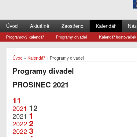
Úvod
Aktuálně
Zaostřeno
Kalendář
Náz
Programový kalendář
Programy divadel
Kalendář hostovaček
Úvod
»
Kalendář
» Programy divadel
Programy divadel
PROSINEC 2021
11
12
2021
1
2021
2
2022
3
2022