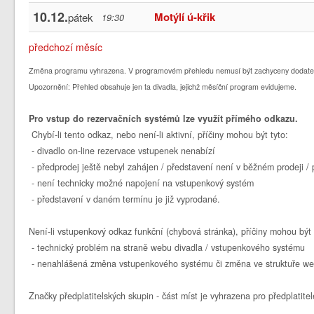
10.12.
Motýlí ú-křik
pátek
19:30
předchozí měsíc
Změna programu vyhrazena. V programovém přehledu nemusí být zachyceny dodate
Upozornění: Přehled obsahuje jen ta divadla, jejichž měsíční program evidujeme.
Pro vstup do rezervačních systémů lze využít přímého odkazu.
Chybí-li tento odkaz, nebo není-li aktivní, příčiny mohou být tyto:
- divadlo on-line rezervace vstupenek nenabízí
- předprodej ještě nebyl zahájen / představení není v běžném prodeji 
- není technicky možné napojení na vstupenkový systém
- představení v daném termínu je již vyprodané.
Není-li vstupenkový odkaz funkční (chybová stránka), příčiny mohou být 
- technický problém na straně webu divadla / vstupenkového systému
- nenahlášená změna vstupenkového systému či změna ve struktuře we
Značky předplatitelských skupin - část míst je vyhrazena pro předplatitel