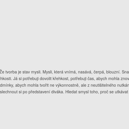
Že tvorba je stav mysli. Mysli, která vnímá, nasává, čerpá, blouzní. Sn
hkosti. Já si potřebuji dovolit křehkost, potřebuji čas, abych mohla z
podmínky, abych mohla tvořit ne výkonnostně, ale z neutišitelného nutkán
yslechnout si po představení diváka. Hledat smysl toho, proč se utkáva