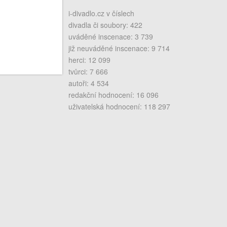
i-divadlo.cz v číslech
divadla či soubory: 422
uváděné inscenace: 3 739
již neuváděné inscenace: 9 714
herci: 12 099
tvůrci: 7 666
autoři: 4 534
redakční hodnocení: 16 096
uživatelská hodnocení: 118 297