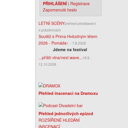
PŘIHLÁŠENÍ
|
Registrace
Zapomenuté heslo
LETNÍ SCÉNY
přehled představení
o prázdninách
Soutěž s Prima Hvězdným létem
2026 - Pomáda
1. - 7.8.2026
Jdeme na festival
...příští vlna/next wave...
18.9. -
12.10.2026
Přehled inscenací na Dramoxu
Přehled jednotlivých epizod
ROZŠÍŘENÉ HLEDÁNÍ
INSCENACÍ