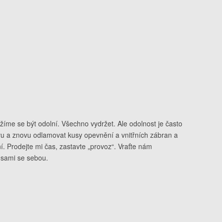
ažíme se být odolní. Všechno vydržet. Ale odolnost je často
novu a znovu odlamovat kusy opevnění a vnitřních zábran a
í. Prodejte mi čas, zastavte „provoz“. Vraťte nám
t sami se sebou.