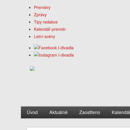
Premiéry
Zprávy
Tipy redakce
Kalendář premiér
Letní scény
Úvod
Aktuálně
Zaostřeno
Kalendá