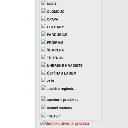
MOST
OLOMOUC
OPAVA
OSEČANY
PARDUBICE
PŘÍBRAM
ŠUMPERK
TRUTNOV
UHERSKÉ HRADIŠTĚ
ÚSTÍ NAD LABEM
ZLÍN
...další z regionů...
agenturní produkce
ostatní soubory
"dejavu"