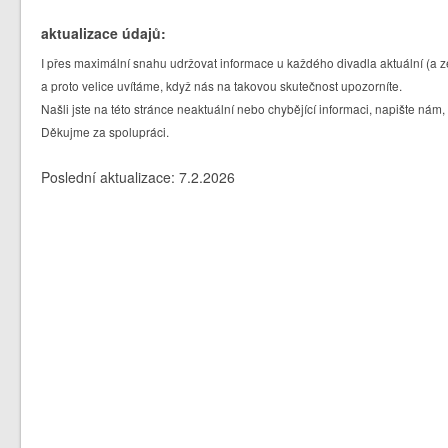
aktualizace údajů:
I přes maximální snahu udržovat informace u každého divadla aktuální (a z
a proto velice uvítáme, když nás na takovou skutečnost upozorníte.
Našli jste na této stránce neaktuální nebo chybějící informaci, napište nám,
Děkujme za spolupráci.
Poslední aktualizace: 7.2.2026