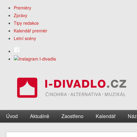
Premiéry
Zprávy
Tipy redakce
Kalendář premiér
Letní scény
Úvod
Aktuálně
Zaostřeno
Kalendář
Náz