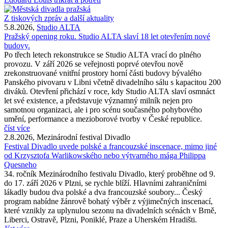
Z tiskových zpráv a další aktuality
5.8.2026,
Studio ALTA
Pražský opening roku. Studio ALTA slaví 18 let otevřením nové
budovy.
Po třech letech rekonstrukce se Studio ALTA vrací do plného
provozu. V září 2026 se veřejnosti poprvé otevřou nově
zrekonstruované vnitřní prostory horní části budovy bývalého
Panského pivovaru v Libni včetně divadelního sálu s kapacitou 200
diváků. Otevření přichází v roce, kdy Studio ALTA slaví osmnáct
let své existence, a představuje významný milník nejen pro
samotnou organizaci, ale i pro scénu současného pohybového
umění, performance a mezioborové tvorby v České republice.
číst více
2.8.2026, Mezinárodní festival Divadlo
Festival Divadlo uvede polské a francouzské inscenace, mimo jiné
od Krzysztofa Warlikowského nebo výtvarného mága Philippa
Quesneho
34. ročník Mezinárodního festivalu Divadlo, který proběhne od 9.
do 17. září 2026 v Plzni, se rychle blíží. Hlavními zahraničními
lákadly budou dva polské a dva francouzské soubory... Český
program nabídne žánrově bohatý výběr z výjimečných inscenací,
které vznikly za uplynulou sezonu na divadelních scénách v Brně,
Liberci, Ostravě, Plzni, Poniklé, Praze a Uherském Hradišti.