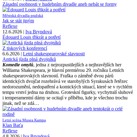
Zásadní osobnosti v hudebním divadle aneb nebát se formy
Městská divadla pražská
Jak se stát jiným
Reflexe
12.6.2026 |
Iva Bryndová
Édouard Louis třikrát a potřetí
Z tiskových konferencí
6.6.2026 |
Letní shakespearovské slavnosti
Antická jízda plná dvojníků
Komedie omylů
, jedna z nejrozpustilejších a nejhravějších her
Williama Shakespeara, je hlavní premiérou 29. ročníku Letních
shakespearovských slavností. Fraška o záměně dvou párů
identických dvojčat rozehrává ve starobylých Syrakusách řetězec
nedorozumění, nedopatření a komických situací, které se v rychlém
tempu vrství jedna na druhou. Groteskní figurky, vychytralí sluhové
i temperamentní dámy se ocitají v příběhu, kde je všechno trochu
jinak, než se zdá…
Letní scéna Musea Kampa
Klan Baťa
Reflexe
4.8.2026 |
Iva Bryndová