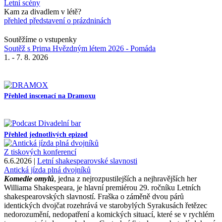
Letní scény
Kam za divadlem v létě?
přehled představení o prázdninách
Soutěžíme o vstupenky
Soutěž s Prima Hvězdným létem 2026 - Pomáda
1. - 7. 8. 2026
Přehled inscenací na Dramoxu
Přehled jednotlivých epizod
Z tiskových konferencí
6.6.2026 |
Letní shakespearovské slavnosti
Antická jízda plná dvojníků
Komedie omylů
, jedna z nejrozpustilejších a nejhravějších her
Williama Shakespeara, je hlavní premiérou 29. ročníku Letních
shakespearovských slavností. Fraška o záměně dvou párů
identických dvojčat rozehrává ve starobylých Syrakusách řetězec
nedorozumění, nedopatření a komických situací, které se v rychlém