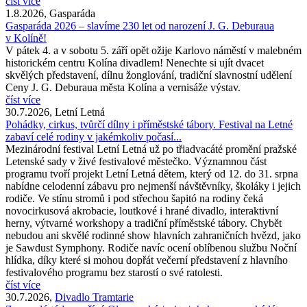
číst více
1.8.2026, Gasparáda
Gasparáda 2026 – slavíme 230 let od narození J. G. Deburaua
v Kolíně!
V pátek 4. a v sobotu 5. září opět ožije Karlovo náměstí v malebném
historickém centru Kolína divadlem! Nenechte si ujít dvacet
skvělých představení, dílnu žonglování, tradiční slavnostní udělení
Ceny J. G. Deburaua města Kolína a vernisáže výstav.
číst více
30.7.2026, Letní Letná
Pohádky, cirkus, tvůrčí dílny i příměstské tábory. Festival na Letné
zabaví celé rodiny v jakémkoliv počasí...
Mezinárodní festival Letní Letná už po třiadvacáté promění pražské
Letenské sady v živé festivalové městečko. Významnou část
programu tvoří projekt Letní Letná dětem, který od 12. do 31. srpna
nabídne celodenní zábavu pro nejmenší návštěvníky, školáky i jejich
rodiče. Ve stínu stromů i pod střechou šapitó na rodiny čeká
novocirkusová akrobacie, loutkové i hrané divadlo, interaktivní
herny, výtvarné workshopy a tradiční příměstské tábory. Chybět
nebudou ani skvělé rodinné show hlavních zahraničních hvězd, jako
je Sawdust Symphony. Rodiče navíc ocení oblíbenou službu Noční
hlídka, díky které si mohou dopřát večerní představení z hlavního
festivalového programu bez starostí o své ratolesti.
číst více
30.7.2026,
Divadlo Tramtarie