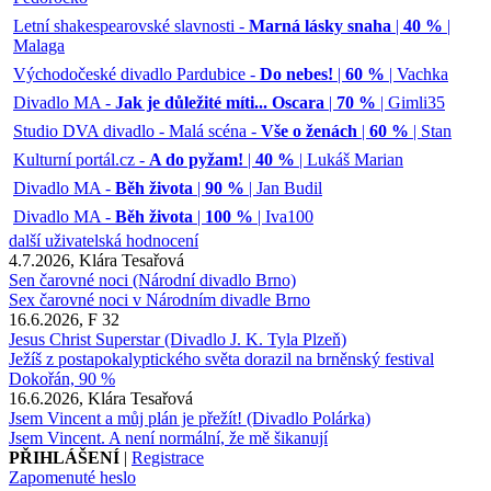
Letní shakespearovské slavnosti -
Marná lásky snaha
|
40 %
|
Malaga
Východočeské divadlo Pardubice -
Do nebes!
|
60 %
| Vachka
Divadlo MA -
Jak je důležité míti... Oscara
|
70 %
| Gimli35
Studio DVA divadlo - Malá scéna -
Vše o ženách
|
60 %
| Stan
Kulturní portál.cz -
A do pyžam!
|
40 %
| Lukáš Marian
Divadlo MA -
Běh života
|
90 %
| Jan Budil
Divadlo MA -
Běh života
|
100 %
| Iva100
další uživatelská hodnocení
4.7.2026, Klára Tesařová
Sen čarovné noci (Národní divadlo Brno)
Sex čarovné noci v Národním divadle Brno
16.6.2026, F 32
Jesus Christ Superstar (Divadlo J. K. Tyla Plzeň)
Ježíš z postapokalyptického světa dorazil na brněnský festival
Dokořán, 90 %
16.6.2026, Klára Tesařová
Jsem Vincent a můj plán je přežít! (Divadlo Polárka)
Jsem Vincent. A není normální, že mě šikanují
PŘIHLÁŠENÍ
|
Registrace
Zapomenuté heslo