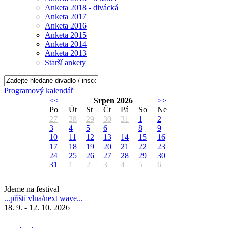
Anketa 2018 - divácká
Anketa 2017
Anketa 2016
Anketa 2015
Anketa 2014
Anketa 2013
Starší ankety
Programový kalendář
<<
Srpen 2026
>>
Po
Út
St
Čt
Pá
So
Ne
27
28
29
30
31
1
2
3
4
5
6
7
8
9
10
11
12
13
14
15
16
17
18
19
20
21
22
23
24
25
26
27
28
29
30
31
1
2
3
4
5
6
Jdeme na festival
...příští vlna/next wave...
18. 9. - 12. 10. 2026