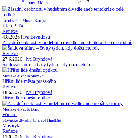
pá 4.9.
Činoherní klub
Letní scéna Musea Kampa
Klan Baťa
Reflexe
4.8.2026 |
Iva Bryndová
Zásadní osobnosti v hudebním divadle aneb tentokrát o celé rodině
Reflexe
27.6.2026 |
Iva Bryndová
Šaldova šňůra – čtvrtý týden, kdy doženete rok
Městská divadla pražská
Hříšní lidé města pražského
Reflexe
18.6.2026 |
Iva Bryndová
Hříšní lidé dnešní optikou
Městské divadlo Brno
Winton
Slovácké divadlo Uherské Hradiště
Masaryk
Reflexe
15.6.2026 |
Iva Bryndová