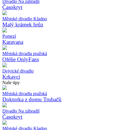
Divadlo Na zábradlí
Časokryt
Městské divadlo Kladno
Malý krámek hrůz
Pomezí
Karavana
Městská divadla pražská
Ofélie OnlyFans
Dejvické divadlo
Krkavci
Naše tipy
Městská divadla pražská
Doktorka z domu Trubačů
Divadlo Na zábradlí
Časokryt
Městské divadlo Kladno