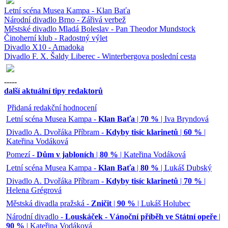
Letní scéna Musea Kampa - Klan Baťa
Národní divadlo Brno - Zářivá verbež
Městské divadlo Mladá Boleslav - Pan Theodor Mundstock
Činoherní klub - Radostný výlet
Divadlo X10 - Amadoka
Divadlo F. X. Šaldy Liberec - Winterbergova poslední cesta
-----
další aktuální tipy redaktorů
Přidaná redakční hodnocení
Letní scéna Musea Kampa -
Klan Baťa
|
70 %
| Iva Bryndová
Divadlo A. Dvořáka Příbram -
Kdyby tisíc klarinetů
|
60 %
|
Kateřina Vodáková
Pomezí -
Dům v jabloních
|
80 %
| Kateřina Vodáková
Letní scéna Musea Kampa -
Klan Baťa
|
80 %
| Lukáš Dubský
Divadlo A. Dvořáka Příbram -
Kdyby tisíc klarinetů
|
70 %
|
Helena Grégrová
Městská divadla pražská -
Zničit
|
90 %
| Lukáš Holubec
Národní divadlo -
Louskáček - Vánoční příběh ve Státní opeře
|
90 %
| Kateřina Vodáková