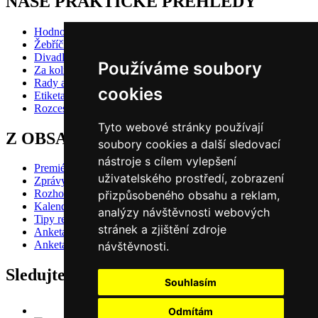
NAŠE PRAKTICKÉ PŘEHLEDY
Hodnocení inscenací
Žebříčky
Divadlo pro děti
Používáme soubory
Za kolik do divadla?
Rady a doporučení
cookies
Etiketa?
Rozcestník
Tyto webové stránky používají
Z OBSAHU VYBÍRÁME
soubory cookies a další sledovací
nástroje s cílem vylepšení
Premiéry
uživatelského prostředí, zobrazení
Zprávy
Rozhovory
přizpůsobeného obsahu a reklam,
Kalendář premiér
analýzy návštěvnosti webových
Tipy redakce
stránek a zjištění zdroje
Anketa 2024/25 - divácké hlasování
Anketa 2024/25 - redakční volba
návštěvnosti.
Sledujte nás také na
Souhlasím
Odmítám