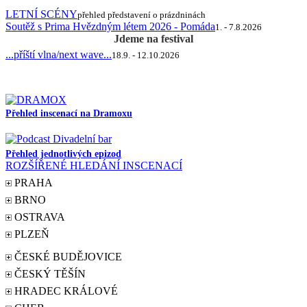
LETNÍ SCÉNY
přehled představení o prázdninách
Soutěž s Prima Hvězdným létem 2026 - Pomáda
1. - 7.8.2026
Jdeme na festival
...příští vlna/next wave...
18.9. - 12.10.2026
Přehled inscenací na Dramoxu
Přehled jednotlivých epizod
ROZŠÍŘENÉ HLEDÁNÍ INSCENACÍ
PRAHA
BRNO
OSTRAVA
PLZEŇ
ČESKÉ BUDĚJOVICE
ČESKÝ TĚŠÍN
HRADEC KRÁLOVÉ