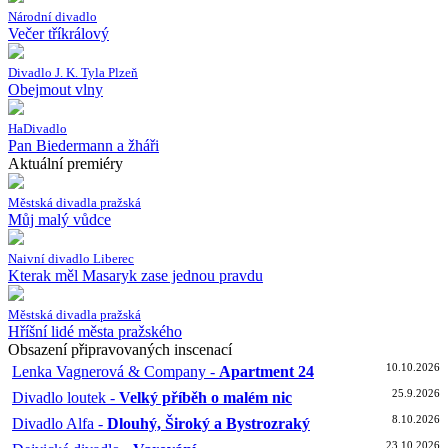
Národní divadlo
Večer tříkrálový
Divadlo J. K. Tyla Plzeň
Obejmout vlny
HaDivadlo
Pan Biedermann a žháři
Aktuální premiéry
Městská divadla pražská
Můj malý vůdce
Naivní divadlo Liberec
Kterak měl Masaryk zase jednou pravdu
Městská divadla pražská
Hříšní lidé města pražského
Obsazení připravovaných inscenací
10.10.2026
Lenka Vagnerová & Company -
Apartment 24
25.9.2026
Divadlo loutek -
Velký příběh o malém nic
8.10.2026
Divadlo Alfa -
Dlouhý, Široký a Bystrozraký
23.10.2026