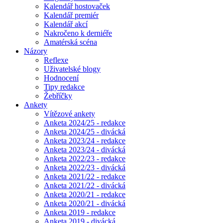
Kalendář hostovaček
Kalendář premiér
Kalendář akcí
Nakročeno k derniéře
Amatérská scéna
Názory
Reflexe
Uživatelské blogy
Hodnocení
Tipy redakce
Žebříčky
Ankety
Vítězové ankety
Anketa 2024/25 - redakce
Anketa 2024/25 - divácká
Anketa 2023/24 - redakce
Anketa 2023/24 - divácká
Anketa 2022/23 - redakce
Anketa 2022/23 - divácká
Anketa 2021/22 - redakce
Anketa 2021/22 - divácká
Anketa 2020/21 - redakce
Anketa 2020/21 - divácká
Anketa 2019 - redakce
Anketa 2019 - divácká