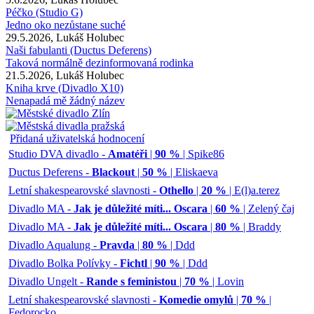
Péčko (Studio G)
Jedno oko nezůstane suché
29.5.2026, Lukáš Holubec
Naši fabulanti (Ductus Deferens)
Taková normálně dezinformovaná rodinka
21.5.2026, Lukáš Holubec
Kniha krve (Divadlo X10)
Nenapadá mě žádný název
Přidaná uživatelská hodnocení
Studio DVA divadlo -
Amatéři
|
90 %
| Spike86
Ductus Deferens -
Blackout
|
50 %
| Eliskaeva
Letní shakespearovské slavnosti -
Othello
|
20 %
| E(l)a.terez
Divadlo MA -
Jak je důležité míti... Oscara
|
60 %
| Zelený čaj
Divadlo MA -
Jak je důležité míti... Oscara
|
80 %
| Braddy
Divadlo Aqualung -
Pravda
|
80 %
| Ddd
Divadlo Bolka Polívky -
Fichtl
|
90 %
| Ddd
Divadlo Ungelt -
Rande s feministou
|
70 %
| Lovin
Letní shakespearovské slavnosti -
Komedie omylů
|
70 %
|
Fedorocko