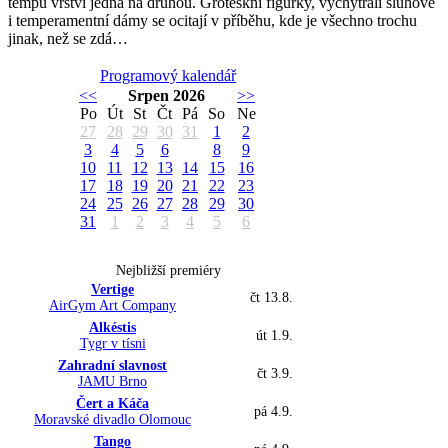
tempu vrství jedna na druhou. Groteskní figurky, vychytralí sluhové
i temperamentní dámy se ocitají v příběhu, kde je všechno trochu
jinak, než se zdá…
Programový kalendář
<<
Srpen 2026
>>
Po
Út
St
Čt
Pá
So
Ne
27
28
29
30
31
1
2
3
4
5
6
7
8
9
10
11
12
13
14
15
16
17
18
19
20
21
22
23
24
25
26
27
28
29
30
31
1
2
3
4
5
6
Nejbližší premiéry
Vertige
čt 13.8.
AirGym Art Company
Alkéstis
út 1.9.
Tygr v tísni
Zahradní slavnost
čt 3.9.
JAMU Brno
Čert a Káča
pá 4.9.
Moravské divadlo Olomouc
Tango