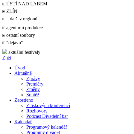
ÚSTÍ NAD LABEM
ZLÍN
...další z regionů...
agenturní produkce
ostatní soubory
"dejavu"
aktuální festivaly
Zpět
Úvod
Aktuálně
Zprávy
Premiéry
Změny
Soutěž
Zaostřeno
Z tiskových konferencí
Rozhovory
Podcast Divadelní bar
Kalendář
Programový kalendář
Programy divadel