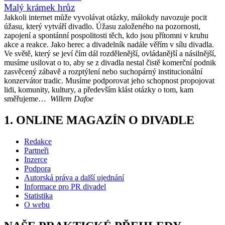
Malý krámek hrůz
Jakkoli internet může vyvolávat otázky, málokdy navozuje pocit
úžasu, který vytváří divadlo. Úžasu založeného na pozornosti,
zapojení a spontánní pospolitosti těch, kdo jsou přítomni v kruhu
akce a reakce. Jako herec a divadelník nadále věřím v sílu divadla.
Ve světě, který se jeví čím dál rozdělenější, ovládanější a násilnější,
musíme usilovat o to, aby se z divadla nestal čistě komerční podnik
zasvěcený zábavě a rozptýlení nebo suchopárný institucionální
konzervátor tradic. Musíme podporovat jeho schopnost propojovat
lidi, komunity, kultury, a především klást otázky o tom, kam
směřujeme…
Willem Dafoe
1. ONLINE MAGAZÍN O DIVADLE
Redakce
Partneři
Inzerce
Podpora
Autorská práva a další ujednání
Informace pro PR divadel
Statistika
O webu