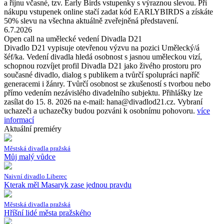
a říjnu včasné, tzv. Early Birds vstupenky s výraznou slevou. Při
nákupu vstupenek online stačí zadat kód EARLYBIRDS a získáte
50% slevu na všechna aktuálně zveřejněná představení.
6.7.2026
Open call na umělecké vedení Divadla D21
Divadlo D21 vypisuje otevřenou výzvu na pozici Umělecký/á
šéf/ka. Vedení divadla hledá osobnost s jasnou uměleckou vizí,
schopnou rozvíjet profil Divadla D21 jako živého prostoru pro
současné divadlo, dialog s publikem a tvůrčí spolupráci napříč
generacemi i žánry. Tvůrčí osobnost se zkušeností s tvorbou nebo
přímo vedením nezávislého divadelního subjektu. Přihlášky lze
zasílat do 15. 8. 2026 na e-mail: hana@divadlod21.cz. Vybraní
uchazeči a uchazečky budou pozváni k osobnímu pohovoru.
více
informací
Aktuální premiéry
Městská divadla pražská
Můj malý vůdce
Naivní divadlo Liberec
Kterak měl Masaryk zase jednou pravdu
Městská divadla pražská
Hříšní lidé města pražského