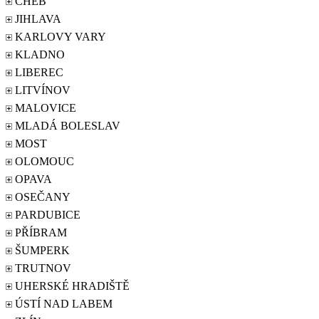
CHEB
JIHLAVA
KARLOVY VARY
KLADNO
LIBEREC
LITVÍNOV
MALOVICE
MLADÁ BOLESLAV
MOST
OLOMOUC
OPAVA
OSEČANY
PARDUBICE
PŘÍBRAM
ŠUMPERK
TRUTNOV
UHERSKÉ HRADIŠTĚ
ÚSTÍ NAD LABEM