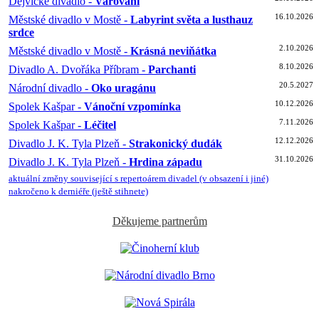
Dejvické divadlo -
Varování
16.10.2026
Městské divadlo v Mostě -
Labyrint světa a lusthauz
srdce
2.10.2026
Městské divadlo v Mostě -
Krásná neviňátka
8.10.2026
Divadlo A. Dvořáka Příbram -
Parchanti
20.5.2027
Národní divadlo -
Oko uragánu
10.12.2026
Spolek Kašpar -
Vánoční vzpomínka
7.11.2026
Spolek Kašpar -
Léčitel
12.12.2026
Divadlo J. K. Tyla Plzeň -
Strakonický dudák
31.10.2026
Divadlo J. K. Tyla Plzeň -
Hrdina západu
aktuální změny související s repertoárem divadel (v obsazení i jiné)
nakročeno k derniéře (ještě stihnete)
Děkujeme partnerům