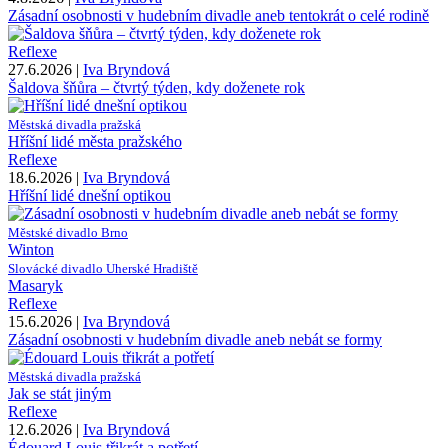
Zásadní osobnosti v hudebním divadle aneb tentokrát o celé rodině
Reflexe
27.6.2026 |
Iva Bryndová
Šaldova šňůra – čtvrtý týden, kdy doženete rok
Městská divadla pražská
Hříšní lidé města pražského
Reflexe
18.6.2026 |
Iva Bryndová
Hříšní lidé dnešní optikou
Městské divadlo Brno
Winton
Slovácké divadlo Uherské Hradiště
Masaryk
Reflexe
15.6.2026 |
Iva Bryndová
Zásadní osobnosti v hudebním divadle aneb nebát se formy
Městská divadla pražská
Jak se stát jiným
Reflexe
12.6.2026 |
Iva Bryndová
Édouard Louis třikrát a potřetí