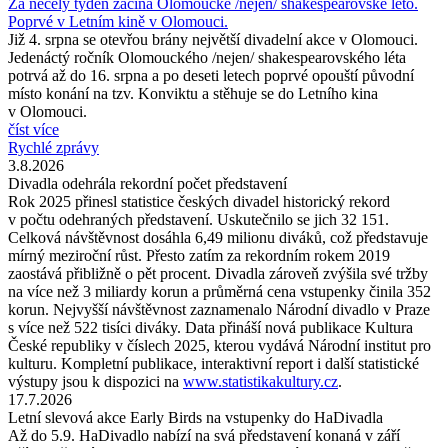
Za necelý týden začíná Olomoucké /nejen/ shakespearovské léto.
Poprvé v Letním kině v Olomouci.
Již 4. srpna se otevřou brány největší divadelní akce v Olomouci.
Jedenáctý ročník Olomouckého /nejen/ shakespearovského léta
potrvá až do 16. srpna a po deseti letech poprvé opouští původní
místo konání na tzv. Konviktu a stěhuje se do Letního kina
v Olomouci.
číst více
Rychlé zprávy
3.8.2026
Divadla odehrála rekordní počet představení
Rok 2025 přinesl statistice českých divadel historický rekord
v počtu odehraných představení. Uskutečnilo se jich 32 151.
Celková návštěvnost dosáhla 6,49 milionu diváků, což představuje
mírný meziroční růst. Přesto zatím za rekordním rokem 2019
zaostává přibližně o pět procent. Divadla zároveň zvýšila své tržby
na více než 3 miliardy korun a průměrná cena vstupenky činila 352
korun. Nejvyšší návštěvnost zaznamenalo Národní divadlo v Praze
s více než 522 tisíci diváky. Data přináší nová publikace Kultura
České republiky v číslech 2025, kterou vydává Národní institut pro
kulturu. Kompletní publikace, interaktivní report i další statistické
výstupy jsou k dispozici na
www.statistikakultury.cz
.
17.7.2026
Letní slevová akce Early Birds na vstupenky do HaDivadla
Až do 5.9. HaDivadlo nabízí na svá představení konaná v září