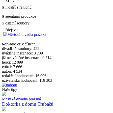
ZLÍN
...další z regionů...
agenturní produkce
ostatní soubory
"dejavu"
i-divadlo.cz v číslech
divadla či soubory: 422
uváděné inscenace: 3 739
již neuváděné inscenace: 9 714
herci: 12 099
tvůrci: 7 666
autoři: 4 534
redakční hodnocení: 16 096
uživatelská hodnocení: 118 303
Naše tipy
Městská divadla pražská
Doktorka z domu Trubačů