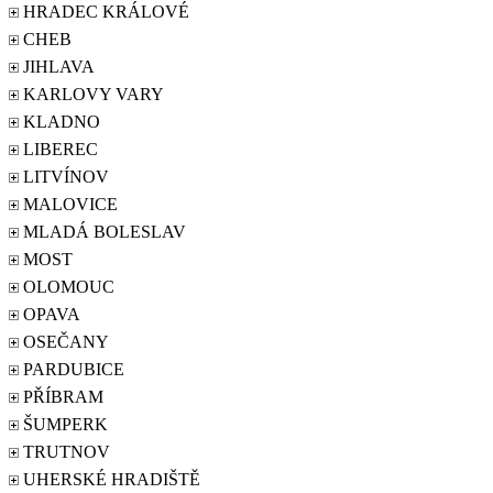
HRADEC KRÁLOVÉ
CHEB
JIHLAVA
KARLOVY VARY
KLADNO
LIBEREC
LITVÍNOV
MALOVICE
MLADÁ BOLESLAV
MOST
OLOMOUC
OPAVA
OSEČANY
PARDUBICE
PŘÍBRAM
ŠUMPERK
TRUTNOV
UHERSKÉ HRADIŠTĚ