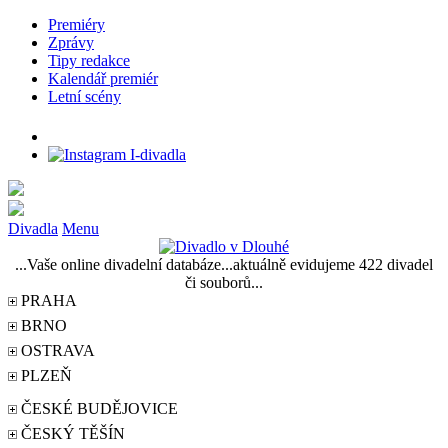
Premiéry
Zprávy
Tipy redakce
Kalendář premiér
Letní scény
Divadla
Menu
...Vaše online divadelní databáze...aktuálně evidujeme 422 divadel
či souborů...
PRAHA
BRNO
OSTRAVA
PLZEŇ
ČESKÉ BUDĚJOVICE
ČESKÝ TĚŠÍN