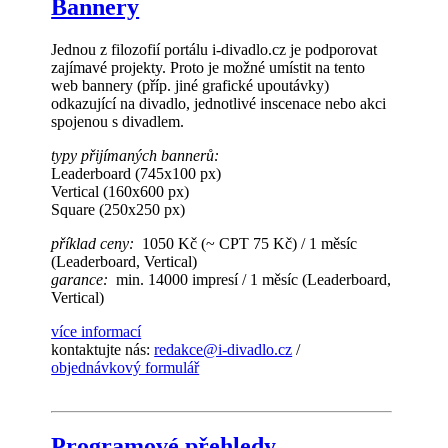
Bannery
Jednou z filozofií portálu i-divadlo.cz je podporovat
zajímavé projekty. Proto je možné umístit na tento
web bannery (příp. jiné grafické upoutávky)
odkazující na divadlo, jednotlivé inscenace nebo akci
spojenou s divadlem.
typy přijímaných bannerů:
Leaderboard (745x100 px)
Vertical (160x600 px)
Square (250x250 px)
příklad ceny:
1050 Kč (~ CPT 75 Kč) / 1 měsíc
(Leaderboard, Vertical)
garance:
min. 14000 impresí / 1 měsíc (Leaderboard,
Vertical)
více informací
kontaktujte nás:
redakce@i-divadlo.cz
/
objednávkový formulář
Programové přehledy