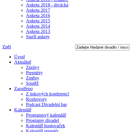
Anketa 2018 - divácká
Anketa 2017
Anketa 2016
Anketa 2015
Anketa 2014
Anketa 2013
Starší ankety
Zpět
Úvod
Aktuálně
Zprávy
Premiéry
Změny
Soutěž
Zaostřeno
Z tiskových konferencí
Rozhovory
Podcast Divadelní bar
Kalendář
Programový kalendář
Programy divadel
Kalendář hostovaček
Kalendář premiér