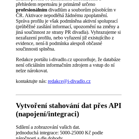
přehledem repertoáru je primárně určeno
profesionálním
divadlům a souborům působícím v
ČR. Aktivace nepodléhá žádnému zpoplatnění.
Správa profilu je však podmíněna aktivní spoluprací
(průběžné zasílání informací, upozornění na změny a
jiná součinnost ze strany PR divadla). Vyhrazujeme si
nezařazení profilu, nebo vyřazení již existujícího z
evidence, není-li podmínka alespoň občasné
součinnosti splněna.
Redakce portálu i-divadlo.cz upozorňuje, že databáze
není oficiálním informačním zdrojem a vstup do ní
nelze nárokovat.
kontaktujte nás:
redakce@i-divadlo.cz
Vytvoření stahování dat přes API
(napojení/integraci)
Sdílení a zobrazování vašich dat.
jednoduchá integrace: 5000-25000 Kč podle
náročnosti a dle dohody