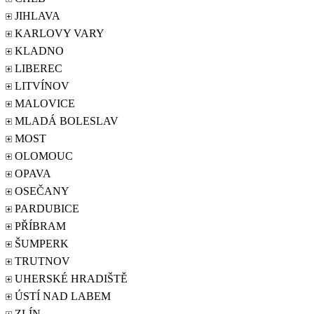
JIHLAVA
KARLOVY VARY
KLADNO
LIBEREC
LITVÍNOV
MALOVICE
MLADÁ BOLESLAV
MOST
OLOMOUC
OPAVA
OSEČANY
PARDUBICE
PŘÍBRAM
ŠUMPERK
TRUTNOV
UHERSKÉ HRADIŠTĚ
ÚSTÍ NAD LABEM
ZLÍN