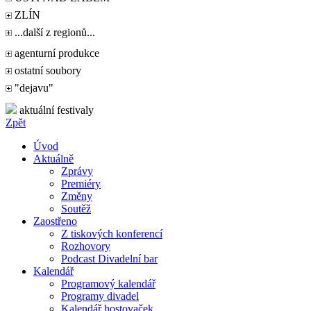
ZLÍN
...další z regionů...
agenturní produkce
ostatní soubory
"dejavu"
aktuální festivaly
Zpět
Úvod
Aktuálně
Zprávy
Premiéry
Změny
Soutěž
Zaostřeno
Z tiskových konferencí
Rozhovory
Podcast Divadelní bar
Kalendář
Programový kalendář
Programy divadel
Kalendář hostovaček