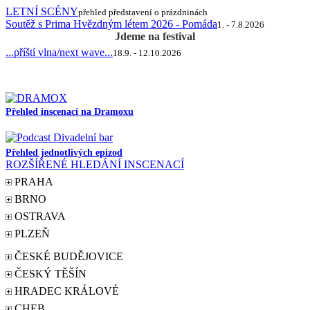
LETNÍ SCÉNY
přehled představení o prázdninách
Soutěž s Prima Hvězdným létem 2026 - Pomáda
1. - 7.8.2026
Jdeme na festival
...příští vlna/next wave...
18.9. - 12.10.2026
Přehled inscenací na Dramoxu
Přehled jednotlivých epizod
ROZŠÍŘENÉ HLEDÁNÍ INSCENACÍ
PRAHA
BRNO
OSTRAVA
PLZEŇ
ČESKÉ BUDĚJOVICE
ČESKÝ TĚŠÍN
HRADEC KRÁLOVÉ
CHEB