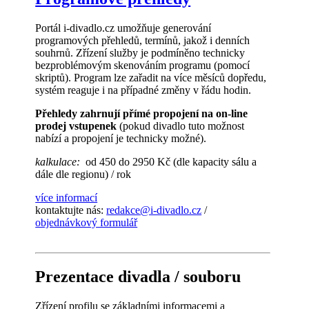
Portál i-divadlo.cz umožňuje generování
programových přehledů, termínů, jakož i denních
souhrnů. Zřízení služby je podmíněno technicky
bezproblémovým skenováním programu (pomocí
skriptů). Program lze zařadit na více měsíců dopředu,
systém reaguje i na případné změny v řádu hodin.
Přehledy zahrnují přímé propojení na on-line
prodej vstupenek
(pokud divadlo tuto možnost
nabízí a propojení je technicky možné).
kalkulace:
od 450 do 2950 Kč (dle kapacity sálu a
dále dle regionu) / rok
více informací
kontaktujte nás:
redakce@i-divadlo.cz
/
objednávkový formulář
Prezentace divadla / souboru
Zřízení profilu se základními informacemi a