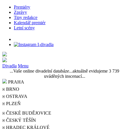
Premiéry
Zprávy
Tipy redakce
Kalendář premiér
Letní scény
Divadla
Menu
...Vaše online divadelní databáze...aktuálně evidujeme 3 739
uváděných inscenací...
PRAHA
BRNO
OSTRAVA
PLZEŇ
ČESKÉ BUDĚJOVICE
ČESKÝ TĚŠÍN
HRADEC KRÁLOVÉ