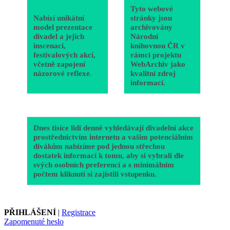
Tyto webové
Nabízí unikátní
stránky jsou
model prezentace
archivovány
divadel a jejich
Národní
inscenací,
knihovnou ČR v
festivalových akcí,
rámci projektu
včetně zapojení
WebArchiv jako
názorové reflexe.
kvalitní zdroj
informací.
Dnes tisíce lidí denně vyhledávají divadelní akce
prostřednictvím internetu a vašim potenciálním
divákům nabízíme pod jednou střechou
dostatek informací k tomu, aby si vybrali dle
svých osobních preferencí a s minimálním
počtem kliknutí si zajistili vstupenku.
PŘIHLÁŠENÍ
|
Registrace
Zapomenuté heslo