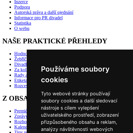
Inzerce
Podpora
Autorská práva a další ujednání
Informace pro PR divadel
Statistika
O webu
NAŠE PRAKTICKÉ PŘEHLEDY
Hodnocení inscenací
Žebříčky
Divadlo pro děti
Používáme soubory
Za kolik do divadla?
Rady a doporučení
cookies
Etiketa?
Rozcestník
Tyto webové stránky používají
Z OBSAHU VYBÍRÁME
soubory cookies a další sledovací
nástroje s cílem vylepšení
Premiéry
uživatelského prostředí, zobrazení
Zprávy
Rozhovory
přizpůsobeného obsahu a reklam,
Kalendář premiér
analýzy návštěvnosti webových
Tipy redakce