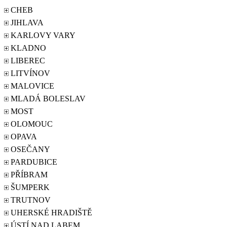
CHEB
JIHLAVA
KARLOVY VARY
KLADNO
LIBEREC
LITVÍNOV
MALOVICE
MLADÁ BOLESLAV
MOST
OLOMOUC
OPAVA
OSEČANY
PARDUBICE
PŘÍBRAM
ŠUMPERK
TRUTNOV
UHERSKÉ HRADIŠTĚ
ÚSTÍ NAD LABEM