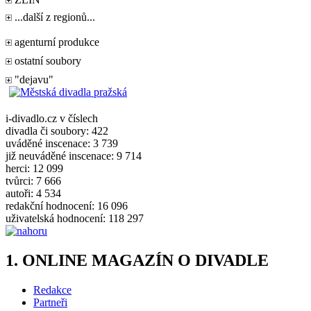
...další z regionů...
agenturní produkce
ostatní soubory
"dejavu"
i-divadlo.cz v číslech
divadla či soubory: 422
uváděné inscenace: 3 739
již neuváděné inscenace: 9 714
herci: 12 099
tvůrci: 7 666
autoři: 4 534
redakční hodnocení: 16 096
uživatelská hodnocení: 118 297
1. ONLINE MAGAZÍN O DIVADLE
Redakce
Partneři