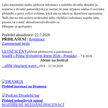
I přes maximální snahu udržovat informace u každého divadla aktuální (a
zejména u divadel partnerských), je možné, že jsme nějakou změnu či novinku
přehlédli, a proto velice uvítáme, když nás na takovou skutečnost upozorníte.
Našli jste na této stránce neaktuální nebo chybějící informaci, napište nám,
prosím, na e-mail: aktualizace@i-divadlo.cz.
Děkujme za spolupráci.
Poslední aktualizace: 22.7.2026
PŘIHLÁŠENÍ
|
Registrace
Zapomenuté heslo
LETNÍ SCÉNY
přehled představení o prázdninách
Soutěž s Prima Hvězdným létem 2026 - Pomáda
1. - 7.8.2026
Jdeme na festival
...příští vlna/next wave...
18.9. - 12.10.2026
Přehled inscenací na Dramoxu
Přehled jednotlivých epizod
ROZŠÍŘENÉ HLEDÁNÍ INSCENACÍ