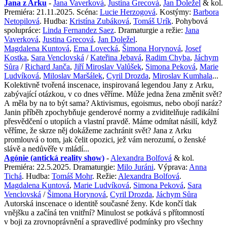
Jana z Arku
-
Jana Vaverková
,
Justina Grecová
,
Jan Doležel
& kol.
Premiéra: 21.11.2025. Scéna:
Lucie Herzogová
. Kostýmy:
Barbora
Netopilová
. Hudba:
Kristína Zubáková
,
Tomáš Urík
. Pohybová
spolupráce:
Linda Fernandez Saez
. Dramaturgie a režie:
Jana
Vaverková
,
Justina Grecová
,
Jan Doležel
.
Magdalena Kuntová
,
Ema Lovecká
,
Šimona Horynová
,
Josef
Kostka
,
Sara Venclovská
/
Kateřina Jebavá
,
Radim Chyba
,
Jáchym
Sůra
/
Richard Janča
,
Jiří Miroslav Valůšek
,
Simona Peková
,
Marie
Ludvíková
,
Miloslav Maršálek
,
Cyril Drozda
,
Miroslav Kumhala
...
Kolektivně tvořená inscenace, inspirovaná legendou Jany z Arku,
zabývající otázkou, v co dnes věříme. Může jedna žena změnit svět?
A měla by na to být sama? Aktivismus, egoismus, nebo obojí naráz?
Janin příběh zpochybňuje genderové normy a zviditelňuje radikální
přesvědčení o utopiích a vlastní pravdě. Máme odmítat násilí, když
věříme, že skrze něj dokážeme zachránit svět? Jana z Arku
promlouvá o tom, jak čelit opozici, jež vám nerozumí, o ženské
slávě a nedůvěře v mládí...
Agónie (antická reality show)
-
Alexandra Bolfová
& kol.
Premiéra: 22.5.2025. Dramaturgie:
Milo Juráni
. Výprava:
Anna
Tichá
. Hudba:
Tomáš Mohr
. Režie:
Alexandra Bolfová
.
Magdalena Kuntová
,
Marie Ludvíková
,
Simona Peková
,
Sara
Venclovská
/
Šimona Horynová
,
Cyril Drozda
,
Jáchym Sůra
Autorská inscenace o identitě současné ženy. Kde končí tlak
vnějšku a začíná ten vnitřní? Minulost se potkává s přítomností
v boji za zrovnoprávnění a spravedlivé podmínky pro všechny