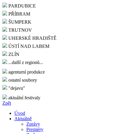
PARDUBICE
PŘÍBRAM
ŠUMPERK
TRUTNOV
UHERSKÉ HRADIŠTĚ
ÚSTÍ NAD LABEM
ZLÍN
...další z regionů...
agenturní produkce
ostatní soubory
"dejavu"
aktuální festivaly
Zpět
Úvod
Aktuálně
Zprávy
Premiéry