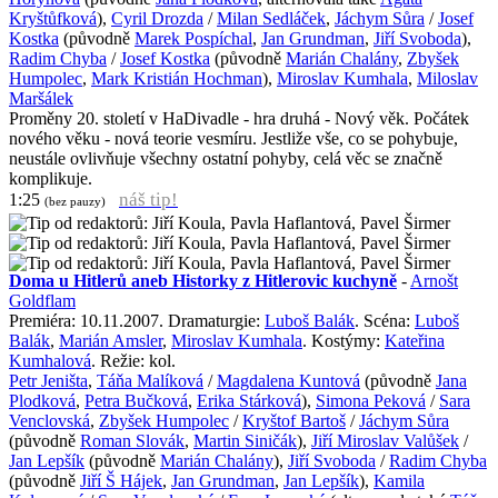
Kryštůfková
),
Cyril Drozda
/
Milan Sedláček
,
Jáchym Sůra
/
Josef
Kostka
(původně
Marek Pospíchal
,
Jan Grundman
,
Jiří Svoboda
),
Radim Chyba
/
Josef Kostka
(původně
Marián Chalány
,
Zbyšek
Humpolec
,
Mark Kristián Hochman
),
Miroslav Kumhala
,
Miloslav
Maršálek
Proměny 20. století v HaDivadle - hra druhá - Nový věk. Počátek
nového věku - nová teorie vesmíru. Jestliže vše, co se pohybuje,
neustále ovlivňuje všechny ostatní pohyby, celá věc se značně
komplikuje.
náš tip!
1:25
(bez pauzy)
Doma u Hitlerů aneb Historky z Hitlerovic kuchyně
-
Arnošt
Goldflam
Premiéra: 10.11.2007. Dramaturgie:
Luboš Balák
. Scéna:
Luboš
Balák
,
Marián Amsler
,
Miroslav Kumhala
. Kostýmy:
Kateřina
Kumhalová
. Režie: kol.
Petr Jeništa
,
Táňa Malíková
/
Magdalena Kuntová
(původně
Jana
Plodková
,
Petra Bučková
,
Erika Stárková
),
Simona Peková
/
Sara
Venclovská
,
Zbyšek Humpolec
/
Kryštof Bartoš
/
Jáchym Sůra
(původně
Roman Slovák
,
Martin Siničák
),
Jiří Miroslav Valůšek
/
Jan Lepšík
(původně
Marián Chalány
),
Jiří Svoboda
/
Radim Chyba
(původně
Jiří Š Hájek
,
Jan Grundman
,
Jan Lepšík
),
Kamila