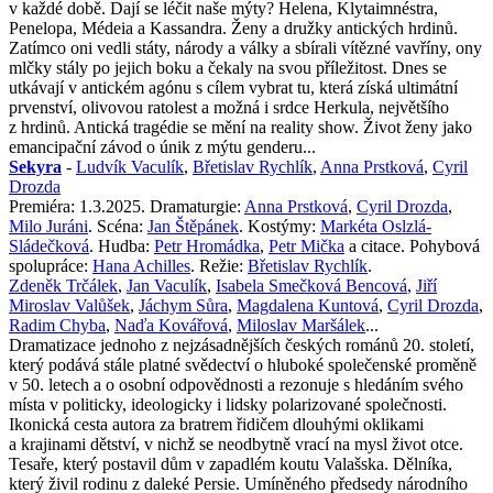
v každé době. Dají se léčit naše mýty? Helena, Klytaimnéstra,
Penelopa, Médeia a Kassandra. Ženy a družky antických hrdinů.
Zatímco oni vedli státy, národy a války a sbírali vítězné vavříny, ony
mlčky stály po jejich boku a čekaly na svou příležitost. Dnes se
utkávají v antickém agónu s cílem vybrat tu, která získá ultimátní
prvenství, olivovou ratolest a možná i srdce Herkula, největšího
z hrdinů. Antická tragédie se mění na reality show. Život ženy jako
emancipační závod o únik z mýtu genderu...
Sekyra
-
Ludvík Vaculík
,
Břetislav Rychlík
,
Anna Prstková
,
Cyril
Drozda
Premiéra: 1.3.2025. Dramaturgie:
Anna Prstková
,
Cyril Drozda
,
Milo Juráni
. Scéna:
Jan Štěpánek
. Kostýmy:
Markéta Oslzlá-
Sládečková
. Hudba:
Petr Hromádka
,
Petr Mička
a citace. Pohybová
spolupráce:
Hana Achilles
. Režie:
Břetislav Rychlík
.
Zdeněk Trčálek
,
Jan Vaculík
,
Isabela Smečková Bencová
,
Jiří
Miroslav Valůšek
,
Jáchym Sůra
,
Magdalena Kuntová
,
Cyril Drozda
,
Radim Chyba
,
Naďa Kovářová
,
Miloslav Maršálek
...
Dramatizace jednoho z nejzásadnějších českých románů 20. století,
který podává stále platné svědectví o hluboké společenské proměně
v 50. letech a o osobní odpovědnosti a rezonuje s hledáním svého
místa v politicky, ideologicky i lidsky polarizované společnosti.
Ikonická cesta autora za bratrem řidičem dlouhými oklikami
a krajinami dětství, v nichž se neodbytně vrací na mysl život otce.
Tesaře, který postavil dům v zapadlém koutu Valašska. Dělníka,
který živil rodinu z daleké Persie. Umíněného předsedy národního