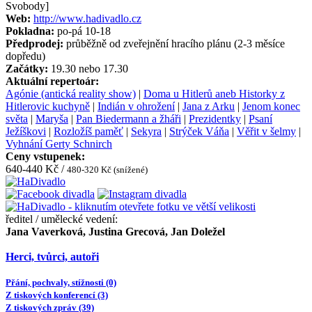
Svobody]
Web:
http://www.hadivadlo.cz
Pokladna:
po-pá 10-18
Předprodej:
průběžně od zveřejnění hracího plánu (2-3 měsíce
dopředu)
Začátky:
19.30 nebo 17.30
Aktuální repertoár:
Agónie (antická reality show)
|
Doma u Hitlerů aneb Historky z
Hitlerovic kuchyně
|
Indián v ohrožení
|
Jana z Arku
|
Jenom konec
světa
|
Maryša
|
Pan Biedermann a žháři
|
Prezidentky
|
Psaní
Ježíškovi
|
Rozložíš paměť
|
Sekyra
|
Strýček Váňa
|
Věřit v šelmy
|
Vyhnání Gerty Schnirch
Ceny vstupenek:
640-440 Kč /
480-320 Kč (snížené)
ředitel / umělecké vedení:
Jana Vaverková, Justina Grecová, Jan Doležel
Herci, tvůrci, autoři
Přání, pochvaly, stížnosti (0)
Z tiskových konferencí (3)
Z tiskových zpráv (39)