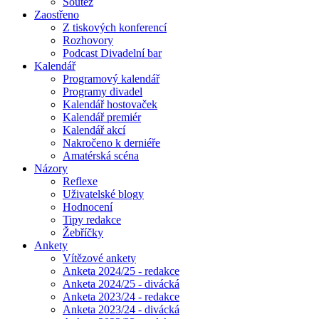
Soutěž
Zaostřeno
Z tiskových konferencí
Rozhovory
Podcast Divadelní bar
Kalendář
Programový kalendář
Programy divadel
Kalendář hostovaček
Kalendář premiér
Kalendář akcí
Nakročeno k derniéře
Amatérská scéna
Názory
Reflexe
Uživatelské blogy
Hodnocení
Tipy redakce
Žebříčky
Ankety
Vítězové ankety
Anketa 2024/25 - redakce
Anketa 2024/25 - divácká
Anketa 2023/24 - redakce
Anketa 2023/24 - divácká