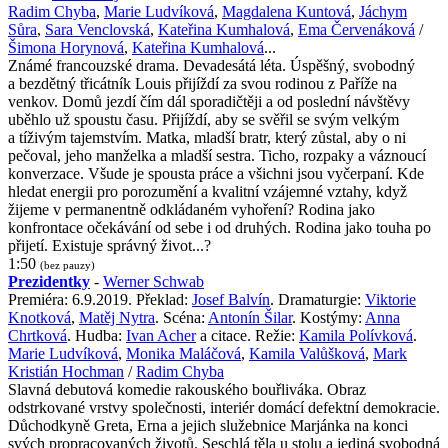
Radim Chyba
,
Marie Ludvíková
,
Magdalena Kuntová
,
Jáchym
Sůra
,
Sara Venclovská
,
Kateřina Kumhalová
,
Ema Červenáková
/
Šimona Horynová
,
Kateřina Kumhalová
...
Známé francouzské drama. Devadesátá léta. Úspěšný, svobodný
a bezdětný třicátník Louis přijíždí za svou rodinou z Paříže na
venkov. Domů jezdí čím dál sporadičtěji a od poslední návštěvy
uběhlo už spoustu času. Přijíždí, aby se svěřil se svým velkým
a tíživým tajemstvím. Matka, mladší bratr, který zůstal, aby o ni
pečoval, jeho manželka a mladší sestra. Ticho, rozpaky a váznoucí
konverzace. Všude je spousta práce a všichni jsou vyčerpaní. Kde
hledat energii pro porozumění a kvalitní vzájemné vztahy, když
žijeme v permanentně odkládaném vyhoření? Rodina jako
konfrontace očekávání od sebe i od druhých. Rodina jako touha po
přijetí. Existuje správný život...?
1:50
(bez pauzy)
Prezidentky
-
Werner Schwab
Premiéra: 6.9.2019. Překlad:
Josef Balvín
. Dramaturgie:
Viktorie
Knotková
,
Matěj Nytra
. Scéna:
Antonín Šilar
. Kostýmy:
Anna
Chrtková
. Hudba:
Ivan Acher
a citace. Režie:
Kamila Polívková
.
Marie Ludvíková
,
Monika Maláčová
,
Kamila Valůšková
,
Mark
Kristián Hochman
/
Radim Chyba
Slavná debutová komedie rakouského bouřliváka. Obraz
odstrkované vrstvy společnosti, interiér domácí defektní demokracie.
Důchodkyně Greta, Erna a jejich služebnice Marjánka na konci
svých propracovaných životů. Seschlá těla u stolu a jediná svobodná