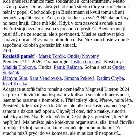
Kde dnes leží hranice mezi solidaritou a konformismem? Město
sužují požáry. Domy slušných občanů střední třídy se z ničeho nic
mění v popel. Obchodník pan Biedermann si kvůli tomu už ani
nemůže zapálit cigáro. Ach, co je to dnes za svět?! Nějaké požáry
ho nezajímají. Chce mít klid. Když v tom zazvoní zvonek a za
dveřmi stojí neznámá osoba s prosbou o přístřeší. Biedermann ji
pustí dál, ne ze soucitu, ale z povinnosti. Musí se zachovat jako
správný občan. Brzy na to přibudou další. Neznámí hosté v domě
započnou koloběh groteskních situací...
2:00
Rozložíš paměť
-
Marek Torčík
,
Ondřej Novotný
Premiéra: 21.2.2026. Dramaturgie:
Justina Grecová
. Kostýmy:
Matilda Tlolková
. Hudba:
Patrik Rašman
. Scéna a režie:
Ondřej
Štefaňák
.
Jáchym Sůra
,
Sara Venclovská
,
Simona Peková
,
Radim Chyba
,
Josef Kostka
Adaptace autofikčního románu oceněného Magnesií Literou 2024
za prózu. Otevírá téma dospívání v kulisách sociálních nerovností,
latentního rasismu a homofobie. Třináctiletý kluk, Přerov, nultá léta.
Prostředí, kde každý zná každého, ale blízkost často znamená spíš
samotu a úzkost než oporu. Chybějící otec, ticho matky, autorita
babičky a dědečka. Klíčící vědomí, že jsi jiný v prostředí, které tě
nepřijímá. Maloměsto jako kolektivní organismus, síla, která člověka
formuje, i zdroj traumatu, které podněcuje touhu uniknout. Ze
strachu mizíš pryč, do velkoměsta, ale minulost tě neopouští...