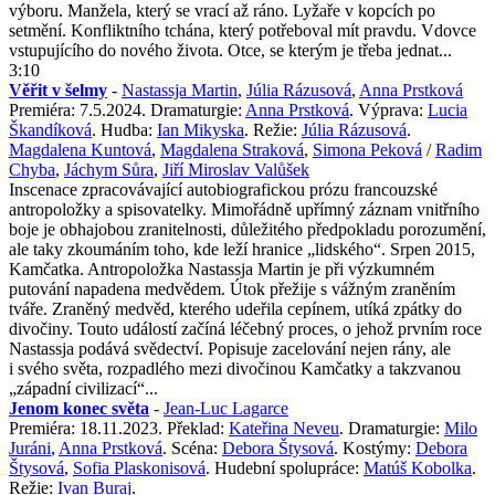
výboru. Manžela, který se vrací až ráno. Lyžaře v kopcích po
setmění. Konfliktního tchána, který potřeboval mít pravdu. Vdovce
vstupujícího do nového života. Otce, se kterým je třeba jednat...
3:10
Věřit v šelmy
-
Nastassja Martin
,
Júlia Rázusová
,
Anna Prstková
Premiéra: 7.5.2024. Dramaturgie:
Anna Prstková
. Výprava:
Lucia
Škandíková
. Hudba:
Ian Mikyska
. Režie:
Júlia Rázusová
.
Magdalena Kuntová
,
Magdalena Straková
,
Simona Peková
/
Radim
Chyba
,
Jáchym Sůra
,
Jiří Miroslav Valůšek
Inscenace zpracovávající autobiografickou prózu francouzské
antropoložky a spisovatelky. Mimořádně upřímný záznam vnitřního
boje je obhajobou zranitelnosti, důležitého předpokladu porozumění,
ale taky zkoumáním toho, kde leží hranice „lidského“. Srpen 2015,
Kamčatka. Antropoložka Nastassja Martin je při výzkumném
putování napadena medvědem. Útok přežije s vážným zraněním
tváře. Zraněný medvěd, kterého udeřila cepínem, utíká zpátky do
divočiny. Touto událostí začíná léčebný proces, o jehož prvním roce
Nastassja podává svědectví. Popisuje zacelování nejen rány, ale
i svého světa, rozpadlého mezi divočinou Kamčatky a takzvanou
„západní civilizací“...
Jenom konec světa
-
Jean-Luc Lagarce
Premiéra: 18.11.2023. Překlad:
Kateřina Neveu
. Dramaturgie:
Milo
Juráni
,
Anna Prstková
. Scéna:
Debora Štysová
. Kostýmy:
Debora
Štysová
,
Sofia Plaskonisová
. Hudební spolupráce:
Matúš Kobolka
.
Režie:
Ivan Buraj
.