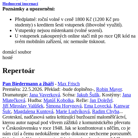
Hodnocení inscenací
Poznámky a upozornění:
Předplatné: roční volné v ceně 1800 Kč (1200 Kč pro
studenty) s kreditem šesti vstupenek (libovolné využití).
Vstupenky nejsou místenkami (volné sezení).
U vstupenek zakoupených online stačí mít po ruce QR kód na
svém mobilním zařízení, nic nemusíte tisknout.
domácí soubor
hosté
Repertoár
Pan Biedermann a žháři
-
Max Frisch
Premiéra: 22.5.2026. Překlad: -bude doplněno-,
Robin Mayer
.
Dramaturgie:
Jana Vaverková
. Scéna:
Jakub Šulík
. Kostýmy:
Jana
Mlatečková
. Hudba:
Matúš Kobolka
. Režie:
Jan Doležel
.
Jiří Miroslav Valůšek
,
Šimona Horynová
,
Ema Lovecká
,
Kanwar
Šulc
,
Magdalena Kuntová
,
Marie Ludvíková
,
Radim Chyba
...
Groteskní, nadčasová satira kritizující buržoazní maloměšťáctví,
kterou autor napsal pod vlivem zážitků z komunistického převratu
v Československu v roce 1948. Jak se konfrontovat s něčím, co je
nám cizí a čemu nedokážeme nebo dokonce nechceme porozumět.