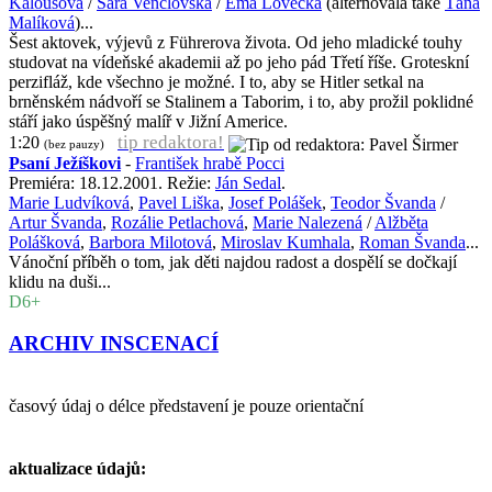
Kalousová
/
Sara Venclovská
/
Ema Lovecká
(alternovala také
Táňa
Malíková
)...
Šest aktovek, výjevů z Führerova života. Od jeho mladické touhy
studovat na vídeňské akademii až po jeho pád Třetí říše. Groteskní
perzifláž, kde všechno je možné. I to, aby se Hitler setkal na
brněnském nádvoří se Stalinem a Taborim, i to, aby prožil poklidné
stáří jako úspěšný malíř v Jižní Americe.
tip redaktora!
1:20
(bez pauzy)
Psaní Ježíškovi
-
František hrabě Pocci
Premiéra: 18.12.2001. Režie:
Ján Sedal
.
Marie Ludvíková
,
Pavel Liška
,
Josef Polášek
,
Teodor Švanda
/
Artur Švanda
,
Rozálie Petlachová
,
Marie Nalezená
/
Alžběta
Polášková
,
Barbora Milotová
,
Miroslav Kumhala
,
Roman Švanda
...
Vánoční příběh o tom, jak děti najdou radost a dospělí se dočkají
klidu na duši...
D6+
ARCHIV INSCENACÍ
časový údaj o délce představení je pouze orientační
aktualizace údajů: