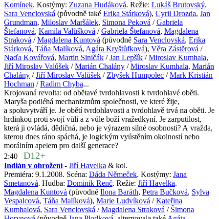
Komínek
. Kostýmy:
Zuzana Hudáková
. Režie:
Lukáš Brutovský
.
Sara Venclovská
(původně také
Erika Stárková
),
Cyril Drozda
,
Jan
Grundman
,
Miloslav Maršálek
,
Simona Peková
/
Gabriela
Štefanová
,
Kamila Valůšková
/
Gabriela Štefanová
,
Magdalena
Straková
/
Magdalena Kuntová
(původně
Sara Venclovská
,
Erika
Stárková
,
Táňa Malíková
,
Agáta Kryštůfková
),
Věra Zástěrová
/
Naďa Kovářová
,
Martin Siničák
/
Jan Lepšík
/
Miroslav Kumhala
,
Jiří Miroslav Valůšek
/
Marián Chalány
/
Miroslav Kumhala
,
Marián
Chalány
/
Jiří Miroslav Valůšek
/
Zbyšek Humpolec
/
Mark Kristián
Hochman
/
Radim Chyba
...
Krojovaná revolta: od obětavé tvrdohlavosti k tvrdohlavé oběti.
Maryša podléhá mechanizmům společnosti, ve které žije,
a spoluvytváří je. Je obětí tvrdohlavosti a tvrdohlavě trvá na oběti. Je
hrdinkou proti svojí vůli a z vůle boží vražedkyní. Je zarputilost,
která ji ovládá, dědičná, nebo je výrazem silné osobnosti? A vražda,
kterou dnes ráno spáchá, je logickým vyústěním okolností nebo
morálním apelem pro další generace?
D12+
2:40
Indián v ohrožení
-
Jiří Havelka
& kol.
Premiéra: 9.1.2008. Scéna:
Dáda Němeček
. Kostýmy:
Jana
Smetanová
. Hudba:
Dominik Renč
. Režie:
Jiří Havelka
.
Magdalena Kuntová
(původně
Ilona Baráth
,
Petra Bučková
,
Sylva
Vespalcová
,
Táňa Malíková
),
Marie Ludvíková
/
Kateřina
Kumhalová
,
Sara Venclovská
/
Magdalena Straková
/
Šimona
Horynová
(původně
Jana Plodková
, alternovala také
Agáta