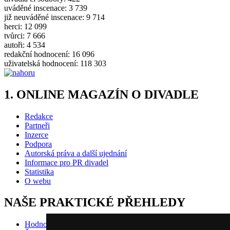
uváděné inscenace: 3 739
již neuváděné inscenace: 9 714
herci: 12 099
tvůrci: 7 666
autoři: 4 534
redakční hodnocení: 16 096
uživatelská hodnocení: 118 303
1. ONLINE MAGAZÍN O DIVADLE
Redakce
Partneři
Inzerce
Podpora
Autorská práva a další ujednání
Informace pro PR divadel
Statistika
O webu
NAŠE PRAKTICKÉ PŘEHLEDY
Hodnocení inscenací