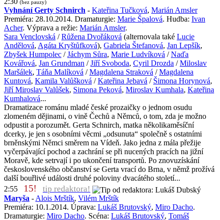
2:30
(bez pauzy)
Vyhnání Gerty Schnirch
-
Kateřina Tučková
,
Marián Amsler
Premiéra: 28.10.2014. Dramaturgie:
Marie Špalová
. Hudba:
Ivan
Acher
. Výprava a režie:
Marián Amsler
.
Sara Venclovská
/
Růžena Dvořáková
(alternovala také
Lucie
Andělová
,
Agáta Kryštůfková
),
Gabriela Štefanová
,
Jan Lepšík
,
Zbyšek Humpolec
/
Jáchym Sůra
,
Marie Ludvíková
/
Naďa
Kovářová
,
Jan Grundman
/
Jiří Svoboda
,
Cyril Drozda
/
Miloslav
Maršálek
,
Táňa Malíková
/
Magdalena Straková
/
Magdalena
Kuntová
,
Kamila Valůšková
/
Kateřina Jebavá
/
Šimona Horynová
,
Jiří Miroslav Valůšek
,
Simona Peková
,
Miroslav Kumhala
,
Kateřina
Kumhalová
...
Dramatizace románu mladé české prozaičky o jednom osudu
zlomeném dějinami, o vině Čechů a Němců, o tom, zda je možno
odpustit a porozumět. Gerta Schnirch, matka několikaměsíční
dcerky, je jen s osobními věcmi „odsunuta“ společně s ostatními
brněnskými Němci směrem na Vídeň. Jako jedna z mála přežije
vyčerpávající pochod a zachrání se při nucených pracích na jižní
Moravě, kde setrvají i po ukončení transportů. Po znovuzískání
československého občanství se Gerta vrací do Brna, v němž prožívá
další bouřlivé události druhé poloviny dvacátého století...
15!
tip redaktora!
2:55
Maryša
-
Alois Mrštík
,
Vilém Mrštík
Premiéra: 10.1.2014. Úprava:
Lukáš Brutovský
,
Miro Dacho
.
Dramaturgie:
Miro Dacho
. Scéna:
Lukáš Brutovský
,
Tomáš