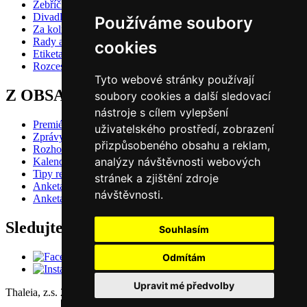
Žebříčky
Divadlo pro děti
Používáme soubory
Za kolik do divadla?
Rady a doporučení
cookies
Etiketa?
Rozcestník
Tyto webové stránky používají
Z OBSAHU VYBÍRÁME
soubory cookies a další sledovací
nástroje s cílem vylepšení
Premiéry
uživatelského prostředí, zobrazení
Zprávy
přizpůsobeného obsahu a reklam,
Rozhovory
analýzy návštěvnosti webových
Kalendář premiér
Tipy redakce
stránek a zjištění zdroje
Anketa 2024/25 - divácké hlasování
návštěvnosti.
Anketa 2024/25 - redakční volba
Sledujte nás také na
Souhlasím
Odmítám
Upravit mé předvolby
Thaleia, z.s. 2003-2026 | ISSN 1802-5749