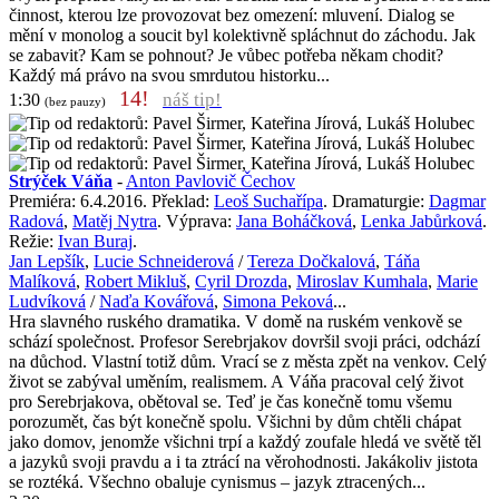
činnost, kterou lze provozovat bez omezení: mluvení. Dialog se
mění v monolog a soucit byl kolektivně spláchnut do záchodu. Jak
se zabavit? Kam se pohnout? Je vůbec potřeba někam chodit?
Každý má právo na svou smrdutou historku...
14!
náš tip!
1:30
(bez pauzy)
Strýček Váňa
-
Anton Pavlovič Čechov
Premiéra: 6.4.2016. Překlad:
Leoš Suchařípa
. Dramaturgie:
Dagmar
Radová
,
Matěj Nytra
. Výprava:
Jana Boháčková
,
Lenka Jabůrková
.
Režie:
Ivan Buraj
.
Jan Lepšík
,
Lucie Schneiderová
/
Tereza Dočkalová
,
Táňa
Malíková
,
Robert Mikluš
,
Cyril Drozda
,
Miroslav Kumhala
,
Marie
Ludvíková
/
Naďa Kovářová
,
Simona Peková
...
Hra slavného ruského dramatika. V domě na ruském venkově se
schází společnost. Profesor Serebrjakov dovršil svoji práci, odchází
na důchod. Vlastní totiž dům. Vrací se z města zpět na venkov. Celý
život se zabýval uměním, realismem. A Váňa pracoval celý život
pro Serebrjakova, obětoval se. Teď je čas konečně tomu všemu
porozumět, čas být konečně spolu. Všichni by dům chtěli chápat
jako domov, jenomže všichni trpí a každý zoufale hledá ve světě těl
a jazyků svoji pravdu a i ta ztrácí na věrohodnosti. Jakákoliv jistota
se roztéká. Všechno obaluje cynismus – jazyk ztracených...