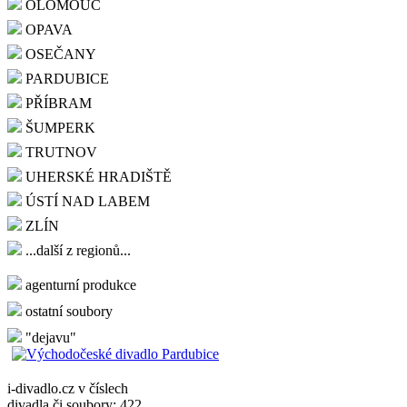
OLOMOUC
OPAVA
OSEČANY
PARDUBICE
PŘÍBRAM
ŠUMPERK
TRUTNOV
UHERSKÉ HRADIŠTĚ
ÚSTÍ NAD LABEM
ZLÍN
...další z regionů...
agenturní produkce
ostatní soubory
"dejavu"
i-divadlo.cz v číslech
divadla či soubory: 422