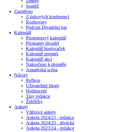
Změny
Soutěž
Zaostřeno
Z tiskových konferencí
Rozhovory
Podcast Divadelní bar
Kalendář
Programový kalendář
Programy divadel
Kalendář hostovaček
Kalendář premiér
Kalendář akcí
Nakročeno k derniéře
Amatérská scéna
Názory
Reflexe
Uživatelské blogy
Hodnocení
Tipy redakce
Žebříčky
Ankety
Vítězové ankety
Anketa 2024/25 - redakce
Anketa 2024/25 - divácká
Anketa 2023/24 - redakce