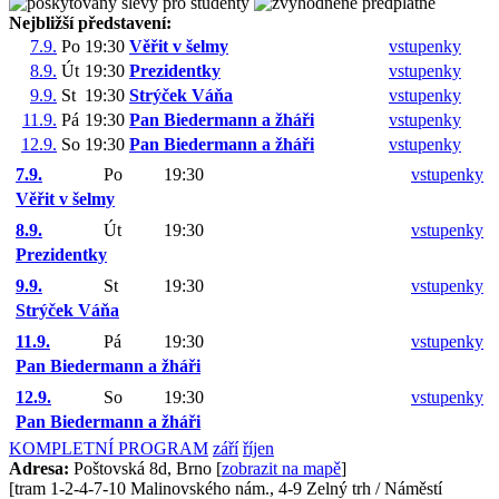
Nejbližší představení:
7.9.
Po
19:30
Věřit v šelmy
vstupenky
8.9.
Út
19:30
Prezidentky
vstupenky
9.9.
St
19:30
Strýček Váňa
vstupenky
11.9.
Pá
19:30
Pan Biedermann a žháři
vstupenky
12.9.
So
19:30
Pan Biedermann a žháři
vstupenky
7.9.
Po
19:30
vstupenky
Věřit v šelmy
8.9.
Út
19:30
vstupenky
Prezidentky
9.9.
St
19:30
vstupenky
Strýček Váňa
11.9.
Pá
19:30
vstupenky
Pan Biedermann a žháři
12.9.
So
19:30
vstupenky
Pan Biedermann a žháři
KOMPLETNÍ PROGRAM
září
říjen
Adresa:
Poštovská 8d, Brno [
zobrazit na mapě
]
[tram 1-2-4-7-10 Malinovského nám., 4-9 Zelný trh / Náměstí