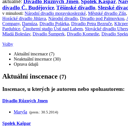
aktuálně:
Divadlo Různých Jmen
Spolek Kašpar
Nár
,
,
divadlo Č. Budějovice
Těšínské divadlo
Slezské div
,
,
v minulosti:
Národní divadlo moravskoslezské
,
Městské divadlo Zlín
Horácké divadlo Jihlava
,
Národní divadlo
,
Divadlo pod Palmovkou
,
Company
,
Damúza
,
Divadlo Polárka
,
Divadlo Petra Bezruče
,
Klicpe
Pardubice
,
Činoherní studio Ústí nad Labem
,
Slovácké divadlo Uhers
Mladá Boleslav
,
Divadlo Šumperk
,
Divadlo Komedie
,
Divadlo Spekt
Volby
Aktuální inscenace (7)
Neaktuální inscenace (30)
Oprava údajů
Aktuální inscenace
(7)
Inscenace, u kterých je autorem nebo spoluautorem:
Divadlo Různých Jmen
Maryša
(prem.: 30.5.2014)
Spolek Kašpar