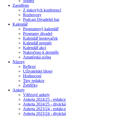
Soutěž
Zaostřeno
Z tiskových konferencí
Rozhovory
Podcast Divadelní bar
Kalendář
Programový kalendář
Programy divadel
Kalendář hostovaček
Kalendář premiér
Kalendář akcí
Nakročeno k derniéře
Amatérská scéna
Názory
Reflexe
Uživatelské blogy
Hodnocení
Tipy redakce
Žebříčky
Ankety
Vítězové ankety
Anketa 2024/25 - redakce
Anketa 2024/25 - divácká
Anketa 2023/24 - redakce
Anketa 2023/24 - divácká