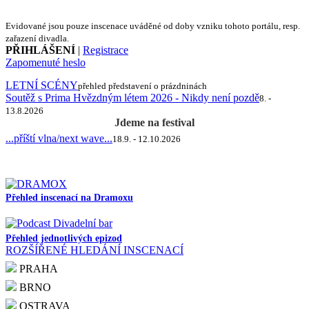
Evidované jsou pouze inscenace uváděné od doby vzniku tohoto portálu, resp.
zařazení divadla.
PŘIHLÁŠENÍ
|
Registrace
Zapomenuté heslo
LETNÍ SCÉNY
přehled představení o prázdninách
Soutěž s Prima Hvězdným létem 2026 - Nikdy není pozdě
8. -
13.8.2026
Jdeme na festival
...příští vlna/next wave...
18.9. - 12.10.2026
Přehled inscenací na Dramoxu
Přehled jednotlivých epizod
ROZŠÍŘENÉ HLEDÁNÍ INSCENACÍ
PRAHA
BRNO
OSTRAVA