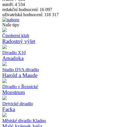
autoři: 4 534
redakční hodnocení: 16 097
uživatelská hodnocení: 118 317
Naše tipy
Činoherní klub
Radostný výlet
Divadlo X10
Amadoka
Studio DVA divadlo
Harold a Maude
Divadlo v Řeznické
Monstrum
Dejvické divadlo
Facka
Městské divadlo Kladno
Malý krámek hrůz