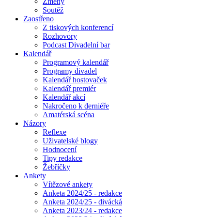
Změny
Soutěž
Zaostřeno
Z tiskových konferencí
Rozhovory
Podcast Divadelní bar
Kalendář
Programový kalendář
Programy divadel
Kalendář hostovaček
Kalendář premiér
Kalendář akcí
Nakročeno k derniéře
Amatérská scéna
Názory
Reflexe
Uživatelské blogy
Hodnocení
Tipy redakce
Žebříčky
Ankety
Vítězové ankety
Anketa 2024/25 - redakce
Anketa 2024/25 - divácká
Anketa 2023/24 - redakce