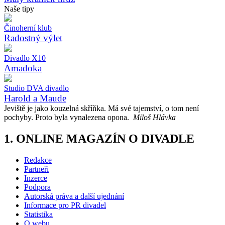
Naše tipy
Činoherní klub
Radostný výlet
Divadlo X10
Amadoka
Studio DVA divadlo
Harold a Maude
Jeviště je jako kouzelná skříňka. Má své tajemství, o tom není
pochyby. Proto byla vynalezena opona.
Miloš Hlávka
1. ONLINE MAGAZÍN O DIVADLE
Redakce
Partneři
Inzerce
Podpora
Autorská práva a další ujednání
Informace pro PR divadel
Statistika
O webu