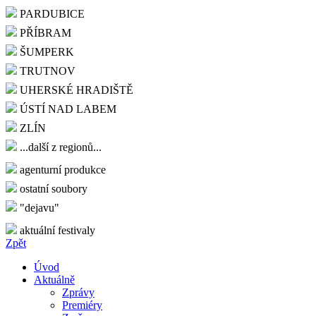
PARDUBICE
PŘÍBRAM
ŠUMPERK
TRUTNOV
UHERSKÉ HRADIŠTĚ
ÚSTÍ NAD LABEM
ZLÍN
...další z regionů...
agenturní produkce
ostatní soubory
"dejavu"
aktuální festivaly
Zpět
Úvod
Aktuálně
Zprávy
Premiéry