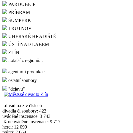
PARDUBICE
PŘÍBRAM
ŠUMPERK
TRUTNOV
UHERSKÉ HRADIŠTĚ
ÚSTÍ NAD LABEM
ZLÍN
...další z regionů...
agenturní produkce
ostatní soubory
"dejavu"
i-divadlo.cz v číslech
divadla či soubory: 422
uváděné inscenace: 3 743
již neuváděné inscenace: 9 717
herci: 12 099
tvůrci: 7 664