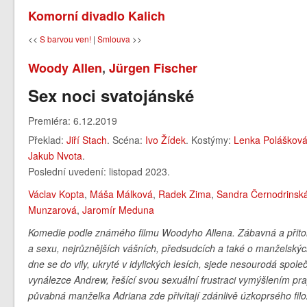
Komorní divadlo Kalich
<<
S barvou ven!
|
Smlouva
>>
Woody Allen
,
Jürgen Fischer
Sex noci svatojánské
Premiéra: 6.12.2019
Překlad:
Jiří Stach
. Scéna:
Ivo Žídek
. Kostýmy:
Lenka Poláškov
Jakub Nvota
.
Poslední uvedení: listopad 2023.
Václav Kopta
,
Máša Málková
,
Radek Zima
,
Sandra Černodrinsk
Munzarová
,
Jaromír Meduna
Komedie podle známého filmu Woodyho Allena. Zábavná a přito
a sexu, nejrůznějších vášních, předsudcích a také o manželský
dne se do vily, ukryté v idylických lesích, sjede nesourodá spol
vynálezce Andrew, řešící svou sexuální frustraci vymýšlením pr
půvabná manželka Adriana zde přivítají zdánlivě úzkoprsého fil