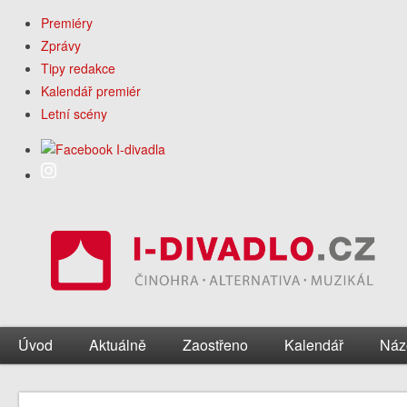
Premiéry
Zprávy
Tipy redakce
Kalendář premiér
Letní scény
Úvod
Aktuálně
Zaostřeno
Kalendář
Náz