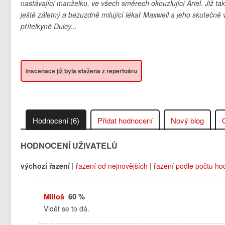
nastávající manželku, ve všech směrech okouzlující Ariel. Již ta
ještě záletný a bezuzdně milující lékař Maxwell a jeho skutečn
přítelkyně Dulcy...
inscenace již byla stažena z repertoáru
Hodnocení (6)
Přidat hodnocení
Nový blog
HODNOCENÍ UŽIVATELŮ
výchozí řazení
|
řazení od nejnovějších
|
řazení podle počtu ho
Milloš
60 %
Vidět se to dá.