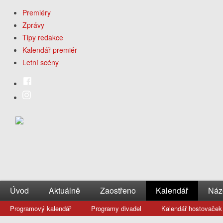
Premiéry
Zprávy
Tipy redakce
Kalendář premiér
Letní scény
Úvod
Aktuálně
Zaostřeno
Kalendář
Náz
Programový kalendář
Programy divadel
Kalendář hostovaček