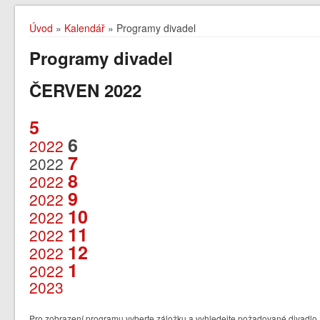
Úvod
»
Kalendář
» Programy divadel
Programy divadel
ČERVEN 2022
5
6
2022
7
2022
8
2022
9
2022
10
2022
11
2022
12
2022
1
2022
2023
Pro zobrazení programu vyberte záložku a vyhledejte požadované divadlo /