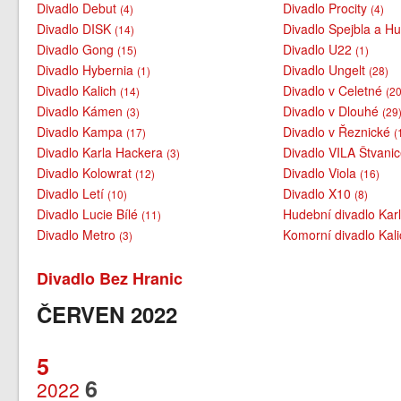
Divadlo Debut
Divadlo Procity
(4)
(4)
Divadlo DISK
Divadlo Spejbla a H
(14)
Divadlo Gong
Divadlo U22
(15)
(1)
Divadlo Hybernia
Divadlo Ungelt
(1)
(28)
Divadlo Kalich
Divadlo v Celetné
(14)
(20
Divadlo Kámen
Divadlo v Dlouhé
(3)
(29
Divadlo Kampa
Divadlo v Řeznické
(17)
(
Divadlo Karla Hackera
Divadlo VILA Štvani
(3)
Divadlo Kolowrat
Divadlo Viola
(12)
(16)
Divadlo Letí
Divadlo X10
(10)
(8)
Divadlo Lucie Bílé
Hudební divadlo Kar
(11)
Divadlo Metro
Komorní divadlo Kal
(3)
Divadlo Bez Hranic
ČERVEN 2022
5
6
2022