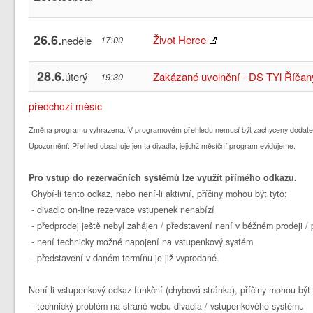
26.6.
Život Herce
neděle
17:00
28.6.
úterý
Zakázané uvolnění - DS TYl Říčan
19:30
předchozí měsíc
Změna programu vyhrazena. V programovém přehledu nemusí být zachyceny dodate
Upozornění: Přehled obsahuje jen ta divadla, jejichž měsíční program evidujeme.
Pro vstup do rezervačních systémů lze využít přímého odkazu.
Chybí-li tento odkaz, nebo není-li aktivní, příčiny mohou být tyto:
- divadlo on-line rezervace vstupenek nenabízí
- předprodej ještě nebyl zahájen / představení není v běžném prodeji 
- není technicky možné napojení na vstupenkový systém
- představení v daném termínu je již vyprodané.
Není-li vstupenkový odkaz funkční (chybová stránka), příčiny mohou být 
- technický problém na straně webu divadla / vstupenkového systému