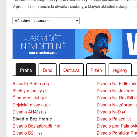
V přehledu jsou pouze ta divadla / soubory, u kterých aktuálně evidujem
Praha
Brno
Ostrava
Plzeň
regiony
A studio Rubín
Divadlo Na Fidlovač
(13)
Buchty a loutky
Divadlo Na Jezerce
(7)
Činoherní klub
Divadlo Na Rejdišti
(23)
(
Dejvické divadlo
Divadlo Na zábradlí
(27)
Divadlo AHA!
Divadlo NoD
(10)
(4)
Divadlo Bez Hranic
Divadlo Palace
(7)
Divadlo Bez zábradlí
Divadlo pod Palmov
(10)
Divadlo D21
Divadlo Pohádka Pra
(9)