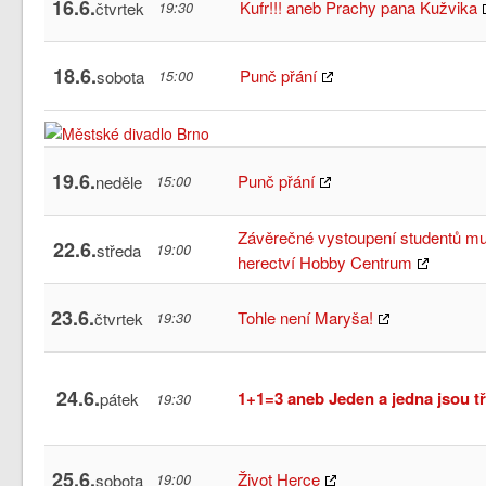
16.6.
Kufr!!! aneb Prachy pana Kužvika
čtvrtek
19:30
18.6.
Punč přání
sobota
15:00
19.6.
Punč přání
neděle
15:00
Závěrečné vystoupení studentů m
22.6.
středa
19:00
herectví Hobby Centrum
23.6.
Tohle není Maryša!
čtvrtek
19:30
24.6.
1+1=3 aneb Jeden a jedna jsou tř
pátek
19:30
25.6.
Život Herce
sobota
19:00