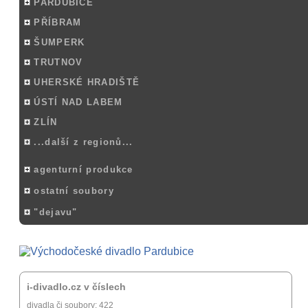
PARDUBICE
PŘÍBRAM
ŠUMPERK
TRUTNOV
UHERSKÉ HRADIŠTĚ
ÚSTÍ NAD LABEM
ZLÍN
...další z regionů...
agenturní produkce
ostatní soubory
"dejavu"
i-divadlo.cz v číslech
divadla či soubory: 422