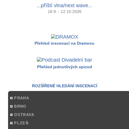
...příští vlna/next wave...
18.9. - 12.10.2026
Přehled inscenací na Dramoxu
Přehled jednotlivých epizod
ROZŠÍŘENÉ HLEDÁNÍ INSCENACÍ
PRAHA
BRNO
OSTRAVA
PLZEŇ