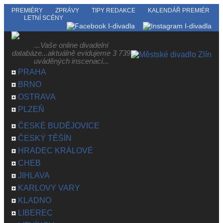
PREMIÉRY
ZPRÁVY
TIPY REDAKCE
KALENDÁŘ PREMIÉR
LETNÍ SCÉNY
...Vaše online divadelní
databáze...aktuálně evidujeme 3 739
uváděných inscenací...
PRAHA
BRNO
OSTRAVA
PLZEŇ
ČESKÉ BUDĚJOVICE
ČESKÝ TĚŠÍN
HRADEC KRÁLOVÉ
CHEB
JIHLAVA
KARLOVY VARY
KLADNO
LIBEREC