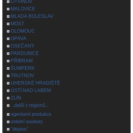
LITVÍNOV
MALOVICE
MLADÁ BOLESLAV
MOST
OLOMOUC
OPAVA
OSEČANY
PARDUBICE
PŘÍBRAM
ŠUMPERK
TRUTNOV
UHERSKÉ HRADIŠTĚ
ÚSTÍ NAD LABEM
ZLÍN
...další z regionů...
agenturní produkce
ostatní soubory
"dejavu"