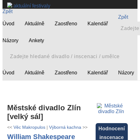
aktuální festivaly
Zpět
Zpět
Úvod
Aktuálně
Zaostřeno
Kalendář
Názory
Ankety
Úvod
Aktuálně
Zaostřeno
Kalendář
Názory
Městské divadlo Zlín
[velký sál]
<<
Věc Makropulos
|
Výborná kachna
>>
Hodnocení
William Shakespeare
inscenace