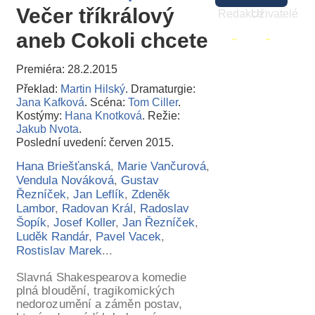
Večer tříkrálový
Redakce
Uživatelé
-
-
aneb Cokoli chcete
Premiéra: 28.2.2015
Překlad:
Martin Hilský
. Dramaturgie:
Jana Kafková
. Scéna:
Tom Ciller
.
Kostýmy:
Hana Knotková
. Režie:
Jakub Nvota
.
Poslední uvedení: červen 2015.
Hana Briešťanská
,
Marie Vančurová
,
Vendula Nováková
,
Gustav
Řezníček
,
Jan Leflík
,
Zdeněk
Lambor
,
Radovan Král
,
Radoslav
Šopík
,
Josef Koller
,
Jan Řezníček
,
Luděk Randár
,
Pavel Vacek
,
Rostislav Marek
...
Slavná Shakespearova komedie
plná bloudění, tragikomických
nedorozumění a záměn postav,