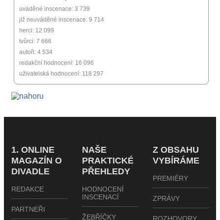
uváděné inscenace: 3 739
již neuváděné inscenace: 9 714
herci: 12 099
tvůrci: 7 666
autoři: 4 534
redakční hodnocení: 16 096
uživatelská hodnocení: 118 297
1. ONLINE
NAŠE
Z OBSAHU
MAGAZÍN O
PRAKTICKÉ
VYBÍRÁME
DIVADLE
PŘEHLEDY
PREMIÉRY
REDAKCE
HODNOCENÍ
INSCENACÍ
ZPRÁVY
PARTNEŘI
ŽEBŘÍČKY
ROZHOVORY