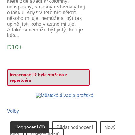
které zde svádí krkolomný,
neúspěšný, směšný i šťavnatý boj
o lásku. Když v této hře někdo
někoho miluje, nemůže si být tak
úplně jist, koho vlastně miluje.
A také si nemůže být jistý, kdo je
kdo...
D10+
inscenace již byla stažena z
repertoáru
Volby
Hodnocení (0)
Přidat hodnocení
Nový
blog
Oprava údajů