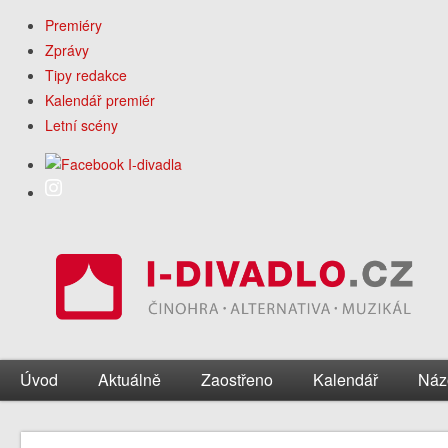
Premiéry
Zprávy
Tipy redakce
Kalendář premiér
Letní scény
Úvod
Aktuálně
Zaostřeno
Kalendář
Náz