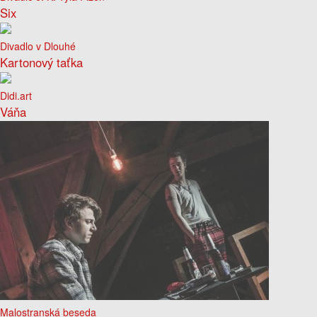
Six
Divadlo v Dlouhé
Kartonový taťka
Didi.art
Váňa
Malostranská beseda