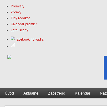
Premiéry
Zprávy
Tipy redakce
Kalendář premiér
Letní scény
Úvod
Aktuálně
Zaostřeno
Kalendář
Náz