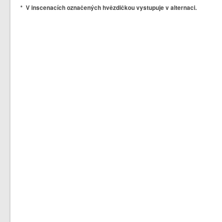
* V inscenacích označených hvězdičkou vystupuje v alternaci.