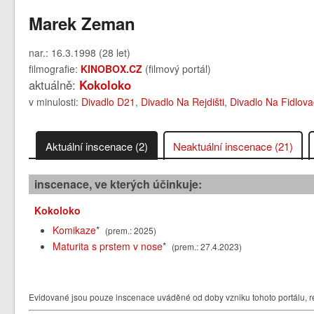
Marek Zeman
nar.: 16.3.1998 (28 let)
filmografie:
KINOBOX.CZ
(filmový portál)
aktuálně:
Kokoloko
v minulosti:
Divadlo D21
,
Divadlo Na Rejdišti
,
Divadlo Na Fidlov
Aktuální inscenace (2)
Neaktuální inscenace (21)
inscenace, ve kterých účinkuje:
Kokoloko
Komikaze
*
(prem.: 2025)
Maturita s prstem v nose
*
(prem.: 27.4.2023)
Evidované jsou pouze inscenace uváděné od doby vzniku tohoto portálu, re