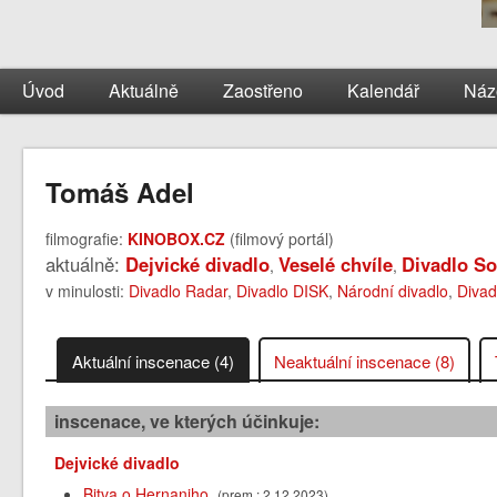
Úvod
Aktuálně
Zaostřeno
Kalendář
Náz
Tomáš Adel
filmografie:
KINOBOX.CZ
(filmový portál)
aktuálně:
Dejvické divadlo
Veselé chvíle
Divadlo S
,
,
v minulosti:
Divadlo Radar
,
Divadlo DISK
,
Národní divadlo
,
Divad
Aktuální inscenace (4)
Neaktuální inscenace (8)
inscenace, ve kterých účinkuje:
Dejvické divadlo
Bitva o Hernaniho
(prem.: 2.12.2023)