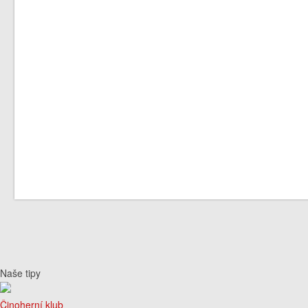
Naše tipy
Činoherní klub