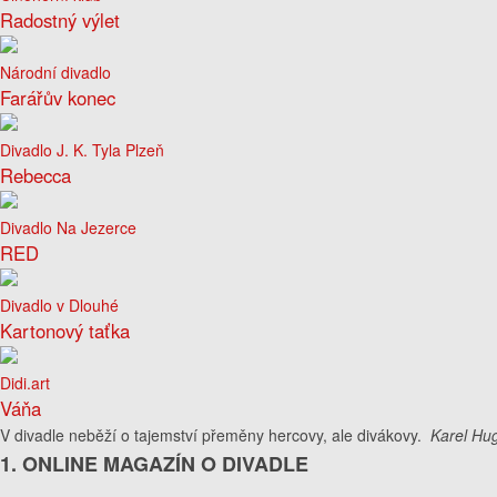
Radostný výlet
Národní divadlo
Farářův konec
Divadlo J. K. Tyla Plzeň
Rebecca
Divadlo Na Jezerce
RED
Divadlo v Dlouhé
Kartonový taťka
Didi.art
Váňa
V divadle neběží o tajemství přeměny hercovy, ale divákovy.
Karel Hug
1. ONLINE MAGAZÍN O DIVADLE