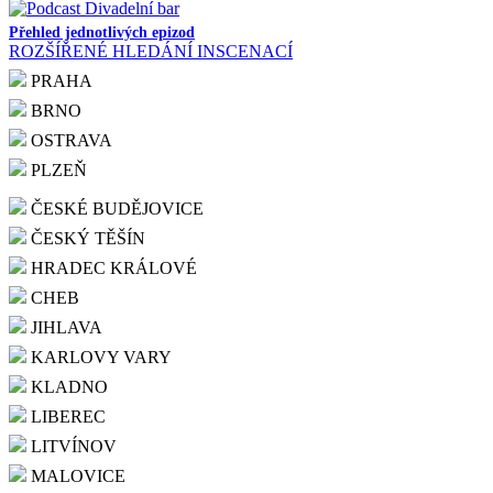
Přehled jednotlivých epizod
ROZŠÍŘENÉ HLEDÁNÍ INSCENACÍ
PRAHA
BRNO
OSTRAVA
PLZEŇ
ČESKÉ BUDĚJOVICE
ČESKÝ TĚŠÍN
HRADEC KRÁLOVÉ
CHEB
JIHLAVA
KARLOVY VARY
KLADNO
LIBEREC
LITVÍNOV
MALOVICE