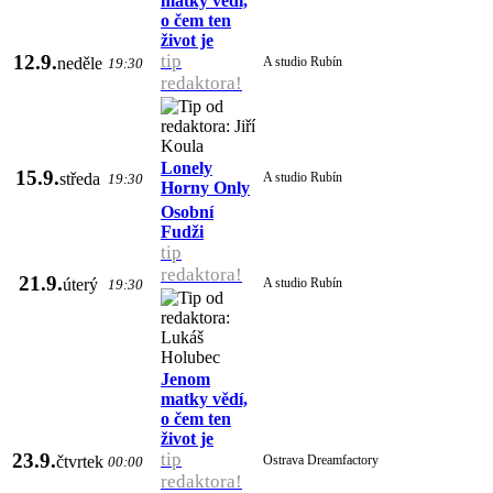
matky vědí,
o čem ten
život je
12.9.
tip
neděle
A studio Rubín
19:30
redaktora!
Lonely
15.9.
středa
A studio Rubín
19:30
Horny Only
Osobní
Fudži
tip
redaktora!
21.9.
úterý
A studio Rubín
19:30
Jenom
matky vědí,
o čem ten
život je
23.9.
tip
čtvrtek
Ostrava Dreamfactory
00:00
redaktora!