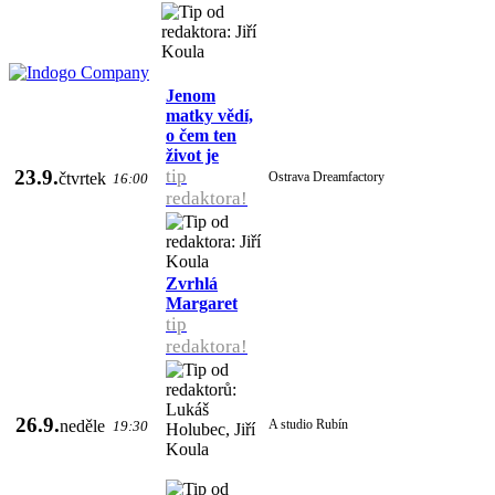
Jenom
matky vědí,
o čem ten
život je
23.9.
tip
čtvrtek
Ostrava Dreamfactory
16:00
redaktora!
Zvrhlá
Margaret
tip
redaktora!
26.9.
neděle
A studio Rubín
19:30