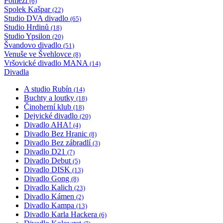
Pomezí
(6)
Spolek Kašpar
(22)
Studio DVA divadlo
(65)
Studio Hrdinů
(18)
Studio Ypsilon
(20)
Švandovo divadlo
(51)
Venuše ve Švehlovce
(8)
Vršovické divadlo MANA
(14)
Divadla
A studio Rubín
(14)
Buchty a loutky
(18)
Činoherní klub
(18)
Dejvické divadlo
(20)
Divadlo AHA!
(4)
Divadlo Bez Hranic
(8)
Divadlo Bez zábradlí
(3)
Divadlo D21
(7)
Divadlo Debut
(5)
Divadlo DISK
(13)
Divadlo Gong
(8)
Divadlo Kalich
(23)
Divadlo Kámen
(2)
Divadlo Kampa
(13)
Divadlo Karla Hackera
(6)