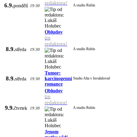
redaktora!
6.9.
pondělí
A studio Rubín
19:30
Obludov
tip
redaktora!
8.9.
středa
A studio Rubín
19:30
Tumor:
8.9.
karcinogenní
středa
Studio Alta v Invalidovně
19:30
romance
Obludov
tip
redaktora!
9.9.
čtvrtek
A studio Rubín
19:30
Jenom