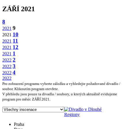
ZÁŘÍ 2021
8
9
2021
10
2021
11
2021
12
2021
1
2021
2
2022
3
2022
4
2022
2022
Pro zobrazení programu vyberte záložku a vyhledejte požadované divadlo /
soubor. Kliknutím program otevřete.
V přehledu jsou pouze ta divadla / soubory, u kterých aktuálně evidujeme
program pro měsíc ZÁŘÍ 2021.
Regiony
Praha