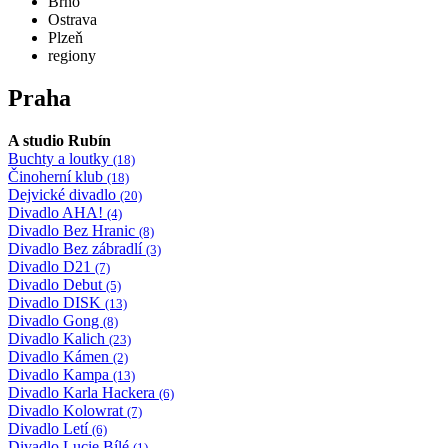
Brno
Ostrava
Plzeň
regiony
Praha
A studio Rubín
Buchty a loutky
(18)
Činoherní klub
(18)
Dejvické divadlo
(20)
Divadlo AHA!
(4)
Divadlo Bez Hranic
(8)
Divadlo Bez zábradlí
(3)
Divadlo D21
(7)
Divadlo Debut
(5)
Divadlo DISK
(13)
Divadlo Gong
(8)
Divadlo Kalich
(23)
Divadlo Kámen
(2)
Divadlo Kampa
(13)
Divadlo Karla Hackera
(6)
Divadlo Kolowrat
(7)
Divadlo Letí
(6)
Divadlo Lucie Bílé
(1)