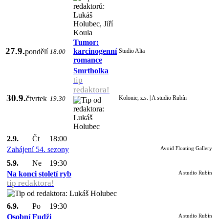
Tumor:
27.9.
karcinogenní
pondělí
Studio Alta
18:00
romance
Smrtholka
tip
redaktora!
30.9.
čtvrtek
Kolonie, z.s. | A studio Rubín
19:30
2.9.
Čt
18:00
Zahájení 54. sezony
Avoid Floating Gallery
5.9.
Ne
19:30
Na konci století ryb
A studio Rubín
tip redaktora!
6.9.
Po
19:30
Osobní Fudži
A studio Rubín