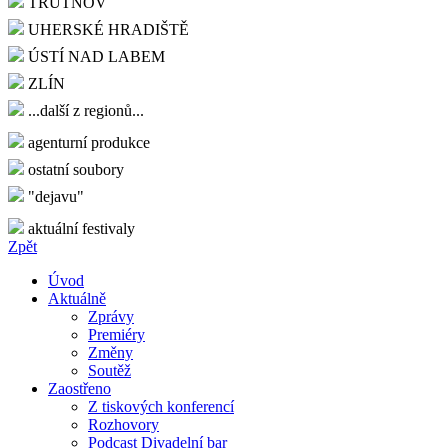
TRUTNOV
UHERSKÉ HRADIŠTĚ
ÚSTÍ NAD LABEM
ZLÍN
...další z regionů...
agenturní produkce
ostatní soubory
"dejavu"
aktuální festivaly
Zpět
Úvod
Aktuálně
Zprávy
Premiéry
Změny
Soutěž
Zaostřeno
Z tiskových konferencí
Rozhovory
Podcast Divadelní bar