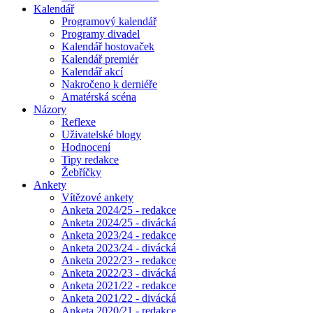
Kalendář
Programový kalendář
Programy divadel
Kalendář hostovaček
Kalendář premiér
Kalendář akcí
Nakročeno k derniéře
Amatérská scéna
Názory
Reflexe
Uživatelské blogy
Hodnocení
Tipy redakce
Žebříčky
Ankety
Vítězové ankety
Anketa 2024/25 - redakce
Anketa 2024/25 - divácká
Anketa 2023/24 - redakce
Anketa 2023/24 - divácká
Anketa 2022/23 - redakce
Anketa 2022/23 - divácká
Anketa 2021/22 - redakce
Anketa 2021/22 - divácká
Anketa 2020/21 - redakce