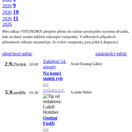
9
2026
10
2026
11
2026
2026
Přes odkaz VSTUPENKY přejdete přímo do online prodejního systému divadla,
kde na daný termín můžete zakoupit vstupenky. V některých případech
přítomnost odkazu nezaručuje, že volné vstupenky jsou ještě k dispozici.
předchozí měsíc
následující měsíc
Zahájení 54.
2.9.
čtvrtek
Avoid Floating Gallery
18:00
sezony
Na konci
století ryb
tip
redaktora!
5.9.
neděle
A studio Rubín
19:30
Osobní
Fudži
tip