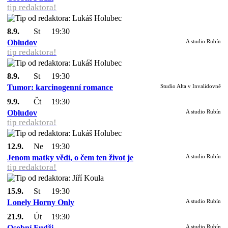
tip redaktora!
8.9.
St
19:30
Obludov
A studio Rubín
tip redaktora!
8.9.
St
19:30
Tumor: karcinogenní romance
Studio Alta v Invalidovně
9.9.
Čt
19:30
Obludov
A studio Rubín
tip redaktora!
12.9.
Ne
19:30
Jenom matky vědí, o čem ten život je
A studio Rubín
tip redaktora!
15.9.
St
19:30
Lonely Horny Only
A studio Rubín
21.9.
Út
19:30
Osobní Fudži
A studio Rubín