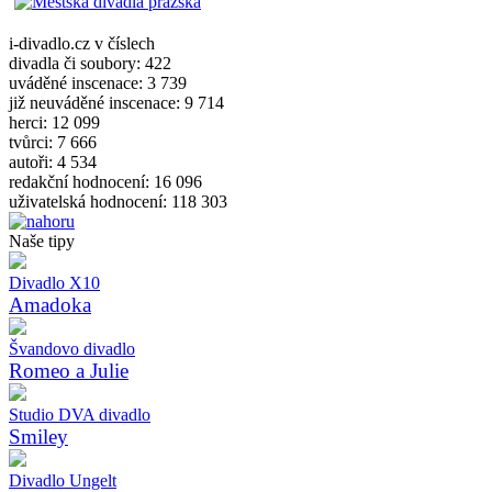
i-divadlo.cz v číslech
divadla či soubory: 422
uváděné inscenace: 3 739
již neuváděné inscenace: 9 714
herci: 12 099
tvůrci: 7 666
autoři: 4 534
redakční hodnocení: 16 096
uživatelská hodnocení: 118 303
Naše tipy
Divadlo X10
Amadoka
Švandovo divadlo
Romeo a Julie
Studio DVA divadlo
Smiley
Divadlo Ungelt