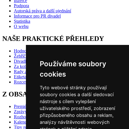
Inzerce
Podpora
Autorská práva a další ujednání
Informace pro PR divadel
Statistika
O webu
NAŠE PRAKTICKÉ PŘEHLEDY
Hodnocení inscenací
Žebříčky
Divadlo pro děti
Používáme soubory
Za kolik do divadla?
Rady a doporučení
cookies
Etiketa?
Rozcestník
Tyto webové stránky používají
Z OBSAHU VYBÍRÁME
soubory cookies a další sledovací
nástroje s cílem vylepšení
Premiéry
uživatelského prostředí, zobrazení
Zprávy
přizpůsobeného obsahu a reklam,
Rozhovory
analýzy návštěvnosti webových
Kalendář premiér
Tipy redakce