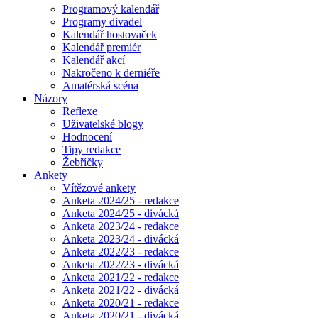
Programový kalendář
Programy divadel
Kalendář hostovaček
Kalendář premiér
Kalendář akcí
Nakročeno k derniéře
Amatérská scéna
Názory
Reflexe
Uživatelské blogy
Hodnocení
Tipy redakce
Žebříčky
Ankety
Vítězové ankety
Anketa 2024/25 - redakce
Anketa 2024/25 - divácká
Anketa 2023/24 - redakce
Anketa 2023/24 - divácká
Anketa 2022/23 - redakce
Anketa 2022/23 - divácká
Anketa 2021/22 - redakce
Anketa 2021/22 - divácká
Anketa 2020/21 - redakce
Anketa 2020/21 - divácká