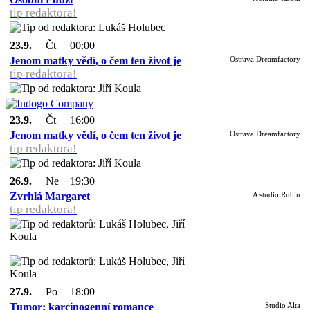
tip redaktora!
23.9.
Čt
00:00
Jenom matky vědí, o čem ten život je
Ostrava Dreamfactory
tip redaktora!
23.9.
Čt
16:00
Jenom matky vědí, o čem ten život je
Ostrava Dreamfactory
tip redaktora!
26.9.
Ne
19:30
Zvrhlá Margaret
A studio Rubín
tip redaktora!
27.9.
Po
18:00
Tumor: karcinogenní romance
Studio Alta