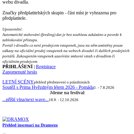
webu divadla.
Značky předplatitelských skupin - část míst je vyhrazena pro
předplatitele.
Upozornění:
Automatické stahování (feeding) dat je bez souhlasu zakázáno a povede k
zablokování přístupu.
Portál i-divadlo.cz není prodejcem vstupenek, jsou na něm umístěny pouze
odkazy na oficiální prodej vstupenek na webech divadel či dalších prodejních
portálů. Zakoupením vstupenek uzavíráte smluvní vztah s divadlem či
oficiálním prodejcem.
PŘIHLÁŠENÍ
|
Registrace
Zapomenuté heslo
LETNÍ SCÉNY
přehled představení o prázdninách
Soutěž s Prima Hvězdným létem 2026 - Pomáda
1. - 7.8.2026
Jdeme na festival
...příští vlna/next wave...
18.9. - 12.10.2026
Přehled inscenací na Dramoxu