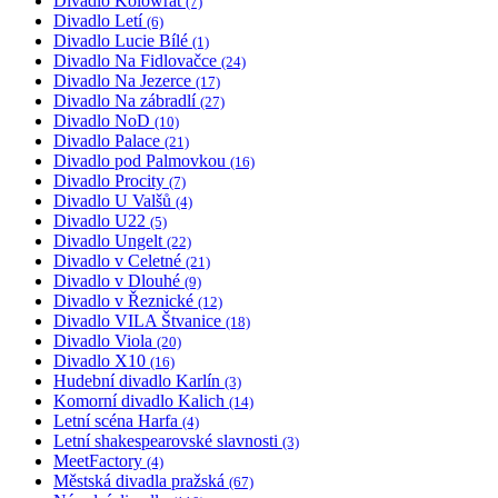
Divadlo Kolowrat
(7)
Divadlo Letí
(6)
Divadlo Lucie Bílé
(1)
Divadlo Na Fidlovačce
(24)
Divadlo Na Jezerce
(17)
Divadlo Na zábradlí
(27)
Divadlo NoD
(10)
Divadlo Palace
(21)
Divadlo pod Palmovkou
(16)
Divadlo Procity
(7)
Divadlo U Valšů
(4)
Divadlo U22
(5)
Divadlo Ungelt
(22)
Divadlo v Celetné
(21)
Divadlo v Dlouhé
(9)
Divadlo v Řeznické
(12)
Divadlo VILA Štvanice
(18)
Divadlo Viola
(20)
Divadlo X10
(16)
Hudební divadlo Karlín
(3)
Komorní divadlo Kalich
(14)
Letní scéna Harfa
(4)
Letní shakespearovské slavnosti
(3)
MeetFactory
(4)
Městská divadla pražská
(67)