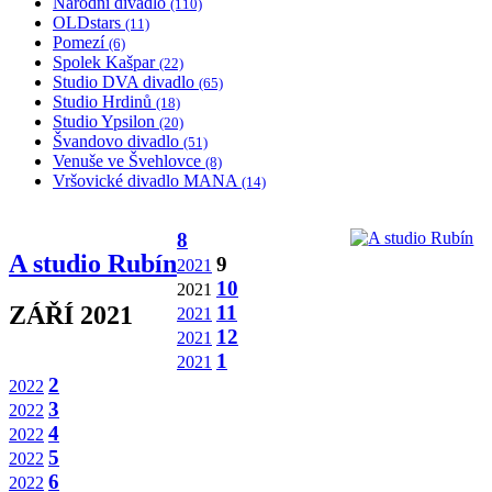
Národní divadlo
(110)
OLDstars
(11)
Pomezí
(6)
Spolek Kašpar
(22)
Studio DVA divadlo
(65)
Studio Hrdinů
(18)
Studio Ypsilon
(20)
Švandovo divadlo
(51)
Venuše ve Švehlovce
(8)
Vršovické divadlo MANA
(14)
8
A studio Rubín
9
2021
10
2021
11
ZÁŘÍ 2021
2021
12
2021
1
2021
2
2022
3
2022
4
2022
5
2022
6
2022