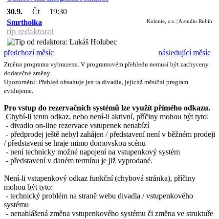
30.9.
Čt
19:30
Smrtholka
Kolonie, z.s. | A studio Rubín
tip redaktora!
předchozí měsíc
následující měsíc
Změna programu vyhrazena. V programovém přehledu nemusí být zachyceny
dodatečné změny.
Upozornění: Přehled obsahuje jen ta divadla, jejichž měsíční program
evidujeme.
Pro vstup do rezervačních systémů lze využít přímého odkazu.
Chybí-li tento odkaz, nebo není-li aktivní, příčiny mohou být tyto:
- divadlo on-line rezervace vstupenek nenabízí
- předprodej ještě nebyl zahájen / představení není v běžném prodeji
/ představení se hraje mimo domovskou scénu
- není technicky možné napojení na vstupenkový systém
- představení v daném termínu je již vyprodané.
Není-li vstupenkový odkaz funkční (chybová stránka), příčiny
mohou být tyto:
- technický problém na straně webu divadla / vstupenkového
systému
- nenahlášená změna vstupenkového systému či změna ve struktuře