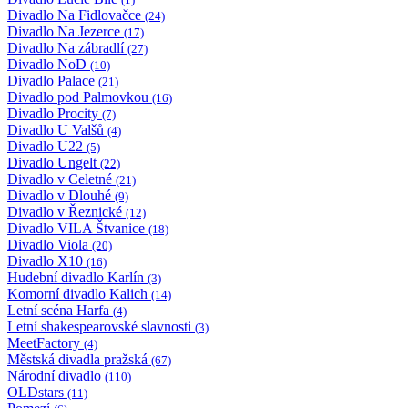
Divadlo Na Fidlovačce
(24)
Divadlo Na Jezerce
(17)
Divadlo Na zábradlí
(27)
Divadlo NoD
(10)
Divadlo Palace
(21)
Divadlo pod Palmovkou
(16)
Divadlo Procity
(7)
Divadlo U Valšů
(4)
Divadlo U22
(5)
Divadlo Ungelt
(22)
Divadlo v Celetné
(21)
Divadlo v Dlouhé
(9)
Divadlo v Řeznické
(12)
Divadlo VILA Štvanice
(18)
Divadlo Viola
(20)
Divadlo X10
(16)
Hudební divadlo Karlín
(3)
Komorní divadlo Kalich
(14)
Letní scéna Harfa
(4)
Letní shakespearovské slavnosti
(3)
MeetFactory
(4)
Městská divadla pražská
(67)
Národní divadlo
(110)
OLDstars
(11)