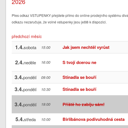
2026
Přes odkaz VSTUPENKY přejdete přímo do online prodejního systému divad
odkazu nezaručuje, že volné vstupenky jsou ještě k dispozici.
předchozí měsíc
1.4.
Jak jsem nechtěl vyrůst
sobota
15:00
2.4.
S tvojí dcerou ne
neděle
16:00
3.4.
Stínadla se bouří
pondělí
09:00
3.4.
Stínadla se bouří
pondělí
10:30
3.4.
Příště ho zabiju sám!
pondělí
19:00
5.4.
Birlibánova podivuhodná cesta
středa
10:00