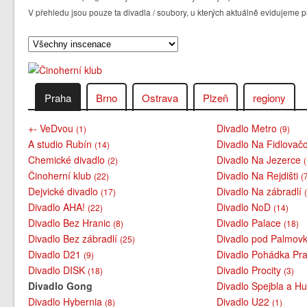
V přehledu jsou pouze ta divadla / soubory, u kterých aktuálně evidujem
Praha
Brno
Ostrava
Plzeň
regiony
+- VeDvou
Divadlo Metro
(1)
(9)
A studio Rubín
Divadlo Na Fidlovač
(14)
Chemické divadlo
Divadlo Na Jezerce
(2)
Činoherní klub
Divadlo Na Rejdišti
(22)
(
Dejvické divadlo
Divadlo Na zábradlí
(17)
Divadlo AHA!
Divadlo NoD
(22)
(14)
Divadlo Bez Hranic
Divadlo Palace
(8)
(18)
Divadlo Bez zábradlí
Divadlo pod Palmov
(25)
Divadlo D21
Divadlo Pohádka Pra
(9)
Divadlo DISK
Divadlo Procity
(18)
(3)
Divadlo Gong
Divadlo Spejbla a H
Divadlo Hybernia
Divadlo U22
(8)
(1)