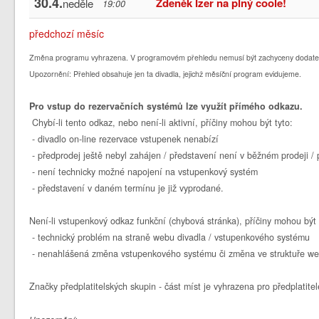
30.4.
Zdeněk Izer na plný coole!
neděle
19:00
předchozí měsíc
Změna programu vyhrazena. V programovém přehledu nemusí být zachyceny dodate
Upozornění: Přehled obsahuje jen ta divadla, jejichž měsíční program evidujeme.
Pro vstup do rezervačních systémů lze využít přímého odkazu.
Chybí-li tento odkaz, nebo není-li aktivní, příčiny mohou být tyto:
- divadlo on-line rezervace vstupenek nenabízí
- předprodej ještě nebyl zahájen / představení není v běžném prodeji 
- není technicky možné napojení na vstupenkový systém
- představení v daném termínu je již vyprodané.
Není-li vstupenkový odkaz funkční (chybová stránka), příčiny mohou být 
- technický problém na straně webu divadla / vstupenkového systému
- nenahlášená změna vstupenkového systému či změna ve struktuře we
Značky předplatitelských skupin - část míst je vyhrazena pro předplatitel