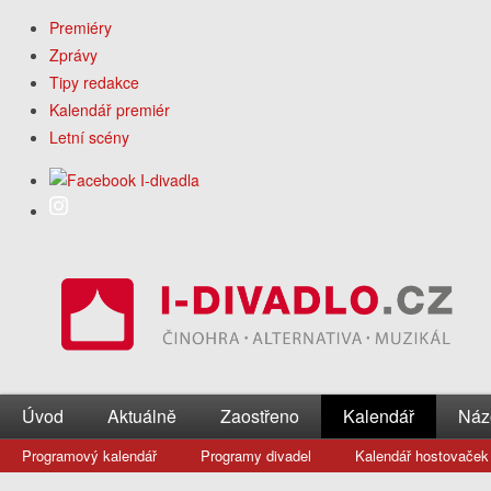
Premiéry
Zprávy
Tipy redakce
Kalendář premiér
Letní scény
Úvod
Aktuálně
Zaostřeno
Kalendář
Náz
Programový kalendář
Programy divadel
Kalendář hostovaček