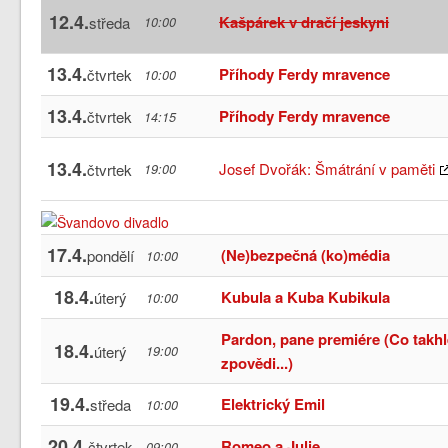
12.4.
Kašpárek v dračí jeskyni
středa
10:00
13.4.
Příhody Ferdy mravence
čtvrtek
10:00
13.4.
Příhody Ferdy mravence
čtvrtek
14:15
13.4.
Josef Dvořák: Šmátrání v paměti
čtvrtek
19:00
17.4.
(Ne)bezpečná (ko)média
pondělí
10:00
18.4.
Kubula a Kuba Kubikula
úterý
10:00
Pardon, pane premiére (Co takhl
18.4.
úterý
19:00
zpovědi...)
19.4.
Elektrický Emil
středa
10:00
20.4.
Romeo a Julie
čtvrtek
09:00