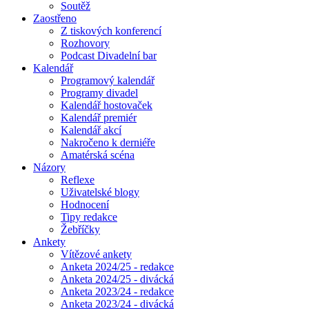
Soutěž
Zaostřeno
Z tiskových konferencí
Rozhovory
Podcast Divadelní bar
Kalendář
Programový kalendář
Programy divadel
Kalendář hostovaček
Kalendář premiér
Kalendář akcí
Nakročeno k derniéře
Amatérská scéna
Názory
Reflexe
Uživatelské blogy
Hodnocení
Tipy redakce
Žebříčky
Ankety
Vítězové ankety
Anketa 2024/25 - redakce
Anketa 2024/25 - divácká
Anketa 2023/24 - redakce
Anketa 2023/24 - divácká