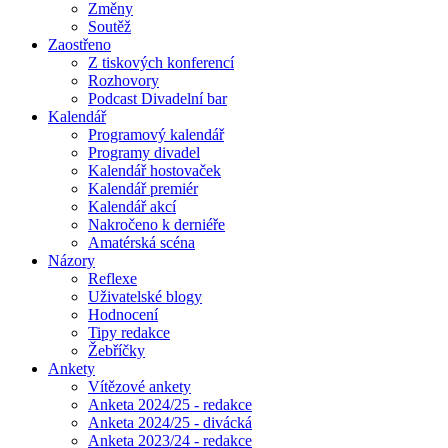
Změny
Soutěž
Zaostřeno
Z tiskových konferencí
Rozhovory
Podcast Divadelní bar
Kalendář
Programový kalendář
Programy divadel
Kalendář hostovaček
Kalendář premiér
Kalendář akcí
Nakročeno k derniéře
Amatérská scéna
Názory
Reflexe
Uživatelské blogy
Hodnocení
Tipy redakce
Žebříčky
Ankety
Vítězové ankety
Anketa 2024/25 - redakce
Anketa 2024/25 - divácká
Anketa 2023/24 - redakce