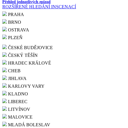
Přehled jednotlivých epizod
ROZŠÍŘENÉ HLEDÁNÍ INSCENACÍ
PRAHA
BRNO
OSTRAVA
PLZEŇ
ČESKÉ BUDĚJOVICE
ČESKÝ TĚŠÍN
HRADEC KRÁLOVÉ
CHEB
JIHLAVA
KARLOVY VARY
KLADNO
LIBEREC
LITVÍNOV
MALOVICE
MLADÁ BOLESLAV