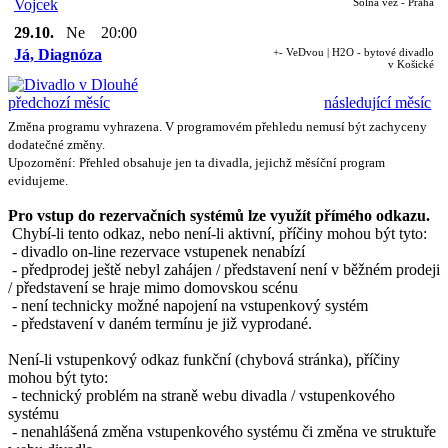
Vojcek
Solná věž - Praha
29.10.
Ne
20:00
Já, Diagnóza
+- VeDvou | H2O - bytové divadlo
v Košické
předchozí měsíc
následující měsíc
Změna programu vyhrazena. V programovém přehledu nemusí být zachyceny
dodatečné změny.
Upozornění: Přehled obsahuje jen ta divadla, jejichž měsíční program
evidujeme.
Pro vstup do rezervačních systémů lze využít přímého odkazu.
Chybí-li tento odkaz, nebo není-li aktivní, příčiny mohou být tyto:
- divadlo on-line rezervace vstupenek nenabízí
- předprodej ještě nebyl zahájen / představení není v běžném prodeji
/ představení se hraje mimo domovskou scénu
- není technicky možné napojení na vstupenkový systém
- představení v daném termínu je již vyprodané.
Není-li vstupenkový odkaz funkční (chybová stránka), příčiny
mohou být tyto:
- technický problém na straně webu divadla / vstupenkového
systému
- nenahlášená změna vstupenkového systému či změna ve struktuře