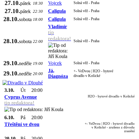
27.10.
Vojcek
pátek
Solná věž - Praha
18:30
27.10.
Caligula
pátek
Solná věž - Praha
22:30
28.10.
Caligula
sobota
Solná věž - Praha
18:00
Vladimír
tip
redaktora!
28.10.
sobota
Solná věž - Praha
22:00
29.10.
Vojcek
neděle
Solná věž - Praha
19:00
Já,
+- VeDvou | H2O - bytové
29.10.
neděle
20:00
Diagnóza
divadlo v Košické
3.10.
Út
20:00
Cyprus Avenue
H2O - bytové divadlo v Košické
tip redaktora!
6.10.
Pá
20:00
Třeštění ve dvou
+- VeDvou | H2O - bytové divadlo
v Košické - zrušeno z důvodu
zranění
20.10.
Pá
20:00