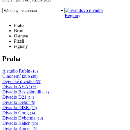
program pro měsíc ŘÍJEN 2023.
Regiony
Praha
Brno
Ostrava
Plzeň
regiony
Praha
A studio Rubín
(16)
Činoherní klub
(29)
Dejvické divadlo
(33)
Divadlo AHA!
(25)
Divadlo Bez zábradlí
(34)
Divadlo D21
(14)
Divadlo Debut
(5)
Divadlo DISK
(39)
Divadlo Gong
(34)
Divadlo Hybernia
(18)
Divadlo Kalich
(35)
Divadlo Kámen
(2)