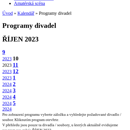
Amatérská scéna
Úvod
»
Kalendář
» Programy divadel
Programy divadel
ŘÍJEN 2023
9
10
2023
11
2023
12
2023
1
2023
2
2024
3
2024
4
2024
5
2024
2024
Pro zobrazení programu vyberte záložku a vyhledejte požadované divadlo /
soubor. Kliknutím program otevřete.
V přehledu jsou pouze ta divadla / soubory, u kterých aktuálně evidujeme