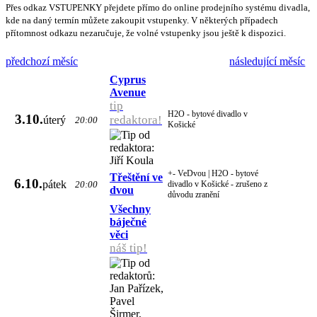
Přes odkaz VSTUPENKY přejdete přímo do online prodejního systému divadla,
kde na daný termín můžete zakoupit vstupenky. V některých případech
přítomnost odkazu nezaručuje, že volné vstupenky jsou ještě k dispozici.
předchozí měsíc
následující měsíc
Cyprus
Avenue
tip
H2O - bytové divadlo v
3.10.
redaktora!
úterý
20:00
Košické
+- VeDvou | H2O - bytové
Třeštění ve
6.10.
pátek
20:00
divadlo v Košické - zrušeno z
dvou
důvodu zranění
Všechny
báječné
věci
náš tip!