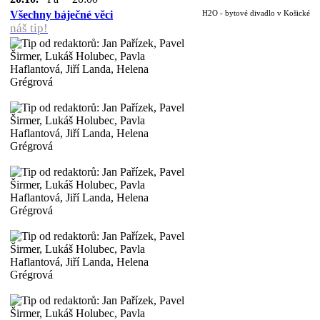
Všechny báječné věci
H2O - bytové divadlo v Košické
náš tip!