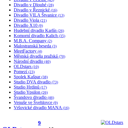
Divadlo v Dlouhé
(28)
Divadlo v Řeznické
(16)
Divadlo VILA Štvanice
(13)
Divadlo Viola
(21)
Divadlo X10
(9)
Hudební divadlo Karlín
(26)
Komorní divadlo Kalich
(35)
M.B.A. Company
(2)
Malostranská beseda
(3)
MeetFactory
(4)
Městská divadla pražská
(70)
Národní divadlo
(40)
OLDstars
(10)
Pomezí
(23)
Spolek Kašpar
(38)
Studio DVA divadlo
(73)
Studio Hrdinů
(17)
Studio Ypsilon
(26)
Švandovo divadlo
(46)
Venuše ve Švehlovce
(9)
Vršovické divadlo MANA
(16)
9