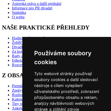
Autorská práva a další ujednání
Informace pro PR divadel
Statistika
O webu
NAŠE PRAKTICKÉ PŘEHLEDY
Hodnocení inscenací
Žebříčky
Divadlo pro děti
Za kolik do divadla?
Používáme soubory
Rady a doporučení
Etiketa?
cookies
Rozcestník
Tyto webové stránky používají
Z OBSAHU VYBÍRÁME
soubory cookies a další sledovací
nástroje s cílem vylepšení
Premiéry
Zprávy
uživatelského prostředí, zobrazení
Rozhovory
přizpůsobeného obsahu a reklam,
Kalendář premiér
analýzy návštěvnosti webových
Tipy redakce
Anketa 2024/25 - divácké hlasování
stránek a zjištění zdroje