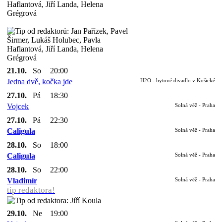
21.10.
So
20:00
Jedna dvě, kočka jde
H2O - bytové divadlo v Košické
27.10.
Pá
18:30
Vojcek
Solná věž - Praha
27.10.
Pá
22:30
Caligula
Solná věž - Praha
28.10.
So
18:00
Caligula
Solná věž - Praha
28.10.
So
22:00
Vladimír
Solná věž - Praha
tip redaktora!
29.10.
Ne
19:00