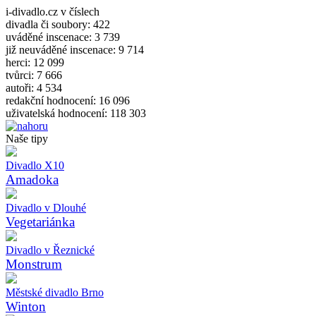
i-divadlo.cz v číslech
divadla či soubory: 422
uváděné inscenace: 3 739
již neuváděné inscenace: 9 714
herci: 12 099
tvůrci: 7 666
autoři: 4 534
redakční hodnocení: 16 096
uživatelská hodnocení: 118 303
Naše tipy
Divadlo X10
Amadoka
Divadlo v Dlouhé
Vegetariánka
Divadlo v Řeznické
Monstrum
Městské divadlo Brno
Winton