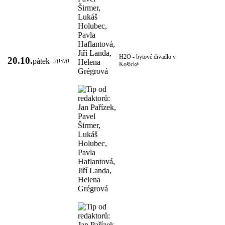
H2O - bytové divadlo v
20.10.
pátek
20:00
Košické