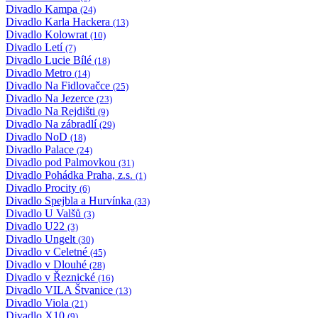
Divadlo Kampa
(24)
Divadlo Karla Hackera
(13)
Divadlo Kolowrat
(10)
Divadlo Letí
(7)
Divadlo Lucie Bílé
(18)
Divadlo Metro
(14)
Divadlo Na Fidlovačce
(25)
Divadlo Na Jezerce
(23)
Divadlo Na Rejdišti
(9)
Divadlo Na zábradlí
(29)
Divadlo NoD
(18)
Divadlo Palace
(24)
Divadlo pod Palmovkou
(31)
Divadlo Pohádka Praha, z.s.
(1)
Divadlo Procity
(6)
Divadlo Spejbla a Hurvínka
(33)
Divadlo U Valšů
(3)
Divadlo U22
(3)
Divadlo Ungelt
(30)
Divadlo v Celetné
(45)
Divadlo v Dlouhé
(28)
Divadlo v Řeznické
(16)
Divadlo VILA Štvanice
(13)
Divadlo Viola
(21)
Divadlo X10
(9)