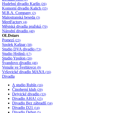
Hudební divadlo Karlín
(26)
Komorní divadlo Kalich
(35)
M.B.A. Company
(2)
Malostranská beseda
(3)
MeetFactory
(4)
Městská divadla pražská
(70)
Národní divadlo
(40)
OLDstars
Pomezí
(23)
Spolek Kašpar
(38)
Studio DVA divadlo
(73)
Studio Hrdinů
(17)
Studio Ypsilon
(26)
Švandovo divadlo
(46)
Venuše ve Švehlovce
(9)
Vršovické divadlo MANA
(16)
Divadla
A studio Rubín
(16)
Činoherní klub
(29)
Dejvické divadlo
(33)
Divadlo AHA!
(25)
Divadlo Bez zábradlí
(34)
Divadlo D21
(14)
Divadlo Debut
(5)