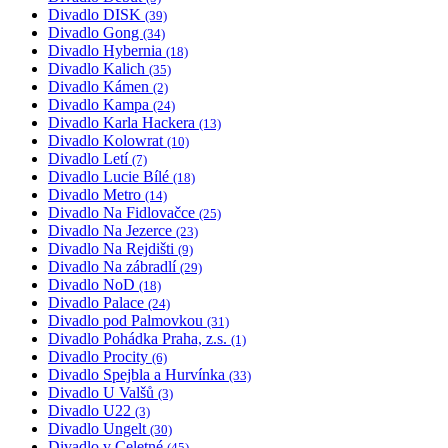
Divadlo DISK
(39)
Divadlo Gong
(34)
Divadlo Hybernia
(18)
Divadlo Kalich
(35)
Divadlo Kámen
(2)
Divadlo Kampa
(24)
Divadlo Karla Hackera
(13)
Divadlo Kolowrat
(10)
Divadlo Letí
(7)
Divadlo Lucie Bílé
(18)
Divadlo Metro
(14)
Divadlo Na Fidlovačce
(25)
Divadlo Na Jezerce
(23)
Divadlo Na Rejdišti
(9)
Divadlo Na zábradlí
(29)
Divadlo NoD
(18)
Divadlo Palace
(24)
Divadlo pod Palmovkou
(31)
Divadlo Pohádka Praha, z.s.
(1)
Divadlo Procity
(6)
Divadlo Spejbla a Hurvínka
(33)
Divadlo U Valšů
(3)
Divadlo U22
(3)
Divadlo Ungelt
(30)
Divadlo v Celetné
(45)