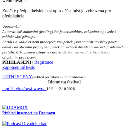
webu divadla.
Značky předplatitelských skupin - část míst je vyhrazena pro
předplatitele.
Upozornění:
Automatické stahování (feeding) dat je bez souhlasu zakázáno a povede k
zablokování přístupu.
Portál i-divadlo.cz není prodejcem vstupenek, jsou na něm umístěny pouze
odkazy na oficiální prodej vstupenek na webech divadel či dalších prodejních
portálů. Zakoupením vstupenek uzavíráte smluvní vztah s divadlem či
oficiálním prodejcem.
PŘIHLÁŠENÍ
|
Registrace
Zapomenuté heslo
LETNÍ SCÉNY
přehled představení o prázdninách
Jdeme na festival
...příští vlna/next wave...
18.9. - 12.10.2026
Přehled inscenací na Dramoxu