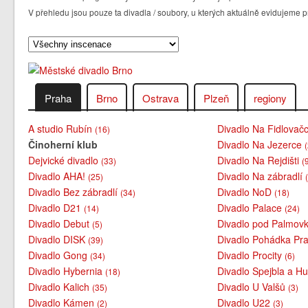
V přehledu jsou pouze ta divadla / soubory, u kterých aktuálně evidujeme
Praha
Brno
Ostrava
Plzeň
regiony
A studio Rubín
Divadlo Na Fidlovač
(16)
Činoherní klub
Divadlo Na Jezerce
Dejvické divadlo
Divadlo Na Rejdišti
(33)
(
Divadlo AHA!
Divadlo Na zábradlí
(25)
Divadlo Bez zábradlí
Divadlo NoD
(34)
(18)
Divadlo D21
Divadlo Palace
(14)
(24)
Divadlo Debut
Divadlo pod Palmov
(5)
Divadlo DISK
Divadlo Pohádka Pra
(39)
Divadlo Gong
Divadlo Procity
(34)
(6)
Divadlo Hybernia
Divadlo Spejbla a H
(18)
Divadlo Kalich
Divadlo U Valšů
(35)
(3)
Divadlo Kámen
Divadlo U22
(2)
(3)