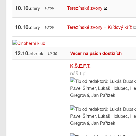
10.10.
Terezínské zvony
úterý
10:00
10.10.
Terezínské zvony + Křídový kříž
úterý
18:30
12.10.
Večer na psích dostizích
čtvrtek
19:30
K.Š.E.F.T.
náš tip!