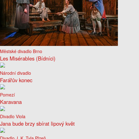
Městské divadlo Brno
Les Misérables (Bídníci)
Národní divadlo
Farářův konec
Pomezí
Karavana
Divadlo Viola
Jana bude brzy sbírat lipový květ
Divadlo J. K. Tyla Plzeň