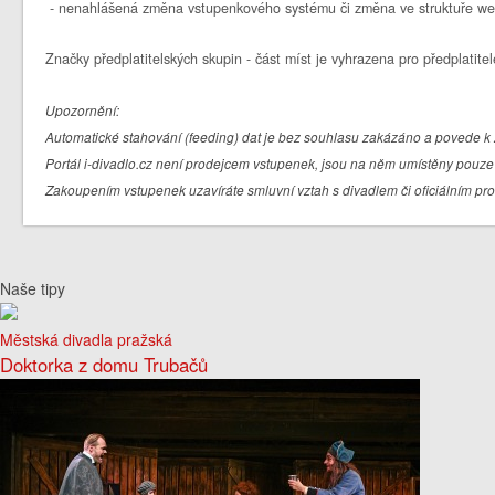
- nenahlášená změna vstupenkového systému či změna ve struktuře we
Značky předplatitelských skupin - část míst je vyhrazena pro předplatitel
Upozornění:
Automatické stahování (feeding) dat je bez souhlasu zakázáno a povede k 
Portál i-divadlo.cz není prodejcem vstupenek, jsou na něm umístěny pouze 
Zakoupením vstupenek uzavíráte smluvní vztah s divadlem či oficiálním pr
Naše tipy
Městská divadla pražská
Doktorka z domu Trubačů