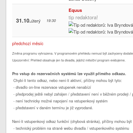
Equus
tip redaktora!
31.10.
úterý
19:30
předchozí měsíc
Změna programu vyhrazena. V programovém přehledu nemusí být zachyceny dodate
Upozornění: Přehled obsahuje jen ta divadla, jejichž měsíční program evidujeme.
Pro vstup do rezervačních systémů lze využít přímého odkazu.
Chybí-li tento odkaz, nebo není-li aktivní, příčiny mohou být tyto:
- divadlo on-line rezervace vstupenek nenabízí
- předprodej ještě nebyl zahájen / představení není v běžném prodeji 
- není technicky možné napojení na vstupenkový systém
- představení v daném termínu je již vyprodané.
Není-li vstupenkový odkaz funkční (chybová stránka), příčiny mohou být 
- technický problém na straně webu divadla / vstupenkového systému