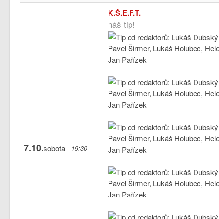
K.Š.E.F.T.
náš tip!
7.10.
sobota
19:30