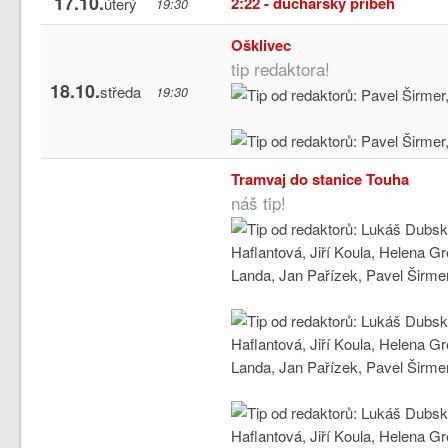
17.10.
2:22 - duchařský příběh
úterý
19:30
Ošklivec
tip redaktora!
18.10.
středa
19:30
Tramvaj do stanice Touha
náš tip!