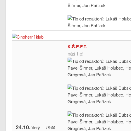
K.Š.E.F.T.
náš tip!
24.10.
úterý
18:00