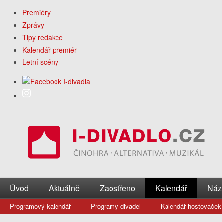
Premiéry
Zprávy
Tipy redakce
Kalendář premiér
Letní scény
Úvod
Aktuálně
Zaostřeno
Kalendář
Náz
Programový kalendář
Programy divadel
Kalendář hostovaček