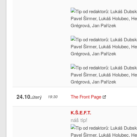
24.10.
The Front Page
úterý
19:30
K.Š.E.F.T.
náš tip!