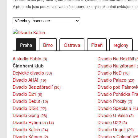
V přehledu jsou pouze ta divadla / soubory, u kterých aktuálně evidujem
Praha
Brno
Ostrava
Plzeň
regiony
A studio Rubín
Divadlo Na Rejdišti
(8)
(
Činoherní klub
Divadlo Na zábradlí
Dejvické divadlo
Divadlo NoD
(30)
(16)
Divadlo AHA!
Divadlo Palace
(16)
(23)
Divadlo Bez zábradlí
Divadlo pod Palmov
(30)
Divadlo D21
Divadlo Pohádka Pra
(8)
Divadlo Debut
Divadlo Procity
(10)
(2)
Divadlo DISK
Divadlo Spejbla a H
(22)
Divadlo Gong
Divadlo U Valšů
(28)
(2)
Divadlo Hybernia
Divadlo U22
(14)
(3)
Divadlo Kalich
Divadlo Ungelt
(34)
(29)
Divadlo Kámen
Divadlo v Celetné
(2)
(25