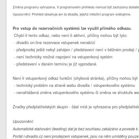
Změna programu vyhrazena. V programovém přehledu nemusí být zachyceny dodate
Upozornění: Přehled obsahuje jen ta divadla, jejichž měsíční program evidujeme.
Pro vstup do rezervačních systémů lze využít přímého odkazu.
Chybí-li tento odkaz, nebo není-li aktivní, příčiny mohou být tyto:
- divadlo on-line rezervace vstupenek nenabízí
- předprodej ještě nebyl zahájen / představení není v běžném prodeji 
- není technicky možné napojení na vstupenkový systém
- představení v daném termínu je již vyprodané.
Není-li vstupenkový odkaz funkční (chybová stránka), příčiny mohou být 
- technický problém na straně webu divadla / vstupenkového systému
- nenahlášená změna vstupenkového systému či změna ve struktuře we
Značky předplatitelských skupin - část míst je vyhrazena pro předplatitel
Upozornění:
Automatické stahování (feeding) dat je bez souhlasu zakázáno a povede k 
Portál i-divadlo.cz není prodejcem vstupenek, jsou na něm umístěny pouze 