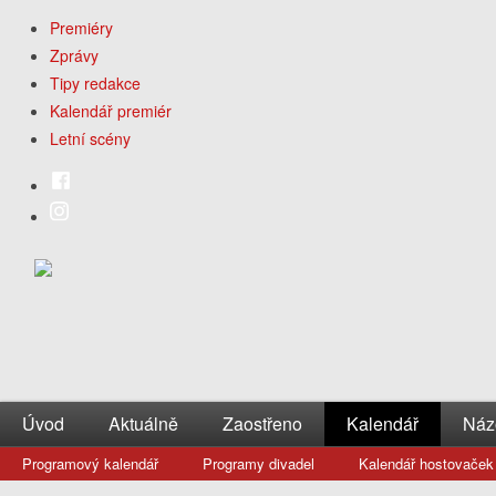
Premiéry
Zprávy
Tipy redakce
Kalendář premiér
Letní scény
Úvod
Aktuálně
Zaostřeno
Kalendář
Náz
Programový kalendář
Programy divadel
Kalendář hostovaček