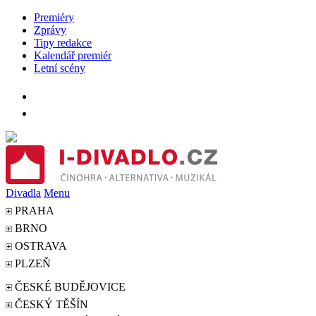
Premiéry
Zprávy
Tipy redakce
Kalendář premiér
Letní scény
Divadla
Menu
PRAHA
BRNO
OSTRAVA
PLZEŇ
ČESKÉ BUDĚJOVICE
ČESKÝ TĚŠÍN