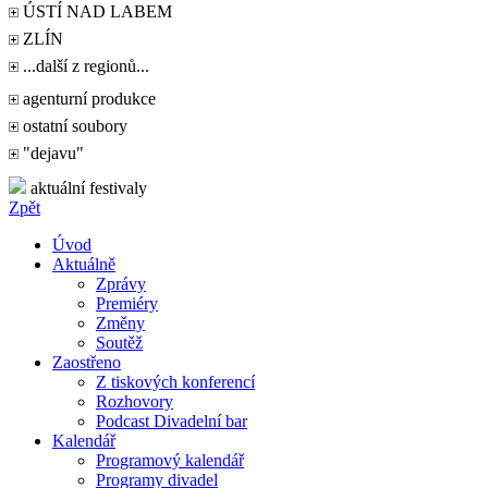
ÚSTÍ NAD LABEM
ZLÍN
...další z regionů...
agenturní produkce
ostatní soubory
"dejavu"
aktuální festivaly
Zpět
Úvod
Aktuálně
Zprávy
Premiéry
Změny
Soutěž
Zaostřeno
Z tiskových konferencí
Rozhovory
Podcast Divadelní bar
Kalendář
Programový kalendář
Programy divadel