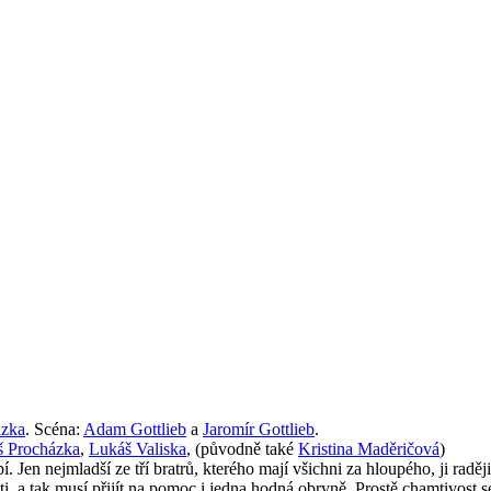
ázka
. Scéna:
Adam Gottlieb
a
Jaromír Gottlieb
.
 Procházka
,
Lukáš Valiska
,
(původně také
Kristina Maděričová
)
epí. Jen nejmladší ze tří bratrů, kterého mají všichni za hloupého, ji radě
roti, a tak musí přijít na pomoc i jedna hodná obryně. Prostě chamtivost