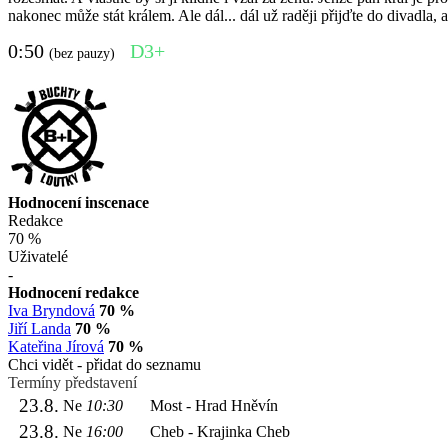
nakonec může stát králem. Ale dál... dál už raději přijďte do divadla, 
0:50
D3+
(bez pauzy)
Hodnocení inscenace
Redakce
70 %
Uživatelé
-
Hodnocení redakce
Iva Bryndová
70 %
Jiří Landa
70 %
Kateřina Jírová
70 %
Chci vidět - přidat do seznamu
Termíny představení
23.8.
Ne
10:30
Most - Hrad Hněvín
23.8.
Ne
16:00
Cheb - Krajinka Cheb