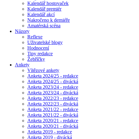
Kalendář hostovaček
Kalendář premiér
Kalendář akcí
Nakročeno k derniéře
Amatérská scéna
Názory
Reflexe
Uživatelské blogy
Hodnocení
Tipy redakce
Žebříčky
Ankety
Vítězové ankety
Anketa 2024/25 - redakce
Anketa 2024/25 - divácká
Anketa 2023/24 - redakce
Anketa 2023/24 - divácká
Anketa 2022/23 - redakce
Anketa 2022/23 - divácká
Anketa 2021/22 - redakce
Anketa 2021/22 - divácká
Anketa 2020/21 - redakce
Anketa 2020/21 - divácká
Anketa 2019 - redakce
Anketa 2019 - divácká