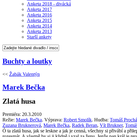
Anketa 2018 - divácká
Anketa 2017
Anketa 2016
Anketa 2015
Anketa 2014
Anketa 2013
Starší ankety
Buchty a loutky
<<
Žabák Valentýn
Marek Bečka
Zlatá husa
Premiéra: 20.3.2010
Režie:
Marek Bečka
. Výprava:
Robert Smolík
. Hudba:
Tomáš Proch
Zuzana Bruknerová
,
Marek Bečka
,
Radek Beran
,
Vít Brukner
,
Tomáš
Ó ta zlatá husa, jak se leskne a jak je cenná, všechny si přivábí a přil
rozesmát. A vlastně by si ji klidně i vzal za ženu. Jenže pan král je p