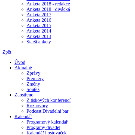
Anketa 2018 - redakce
Anketa 2018 - divácká
Anketa 2017
Anketa 2016
Anketa 2015
Anketa 2014
Anketa 2013
Starší ankety
Zpět
Úvod
Aktuálně
Zprávy
Premiéry
Změny
Soutěž
Zaostřeno
Z tiskových konferencí
Rozhovory
Podcast Divadelní bar
Kalendář
Programový kalendář
Programy divadel
Kalendář hostovaček