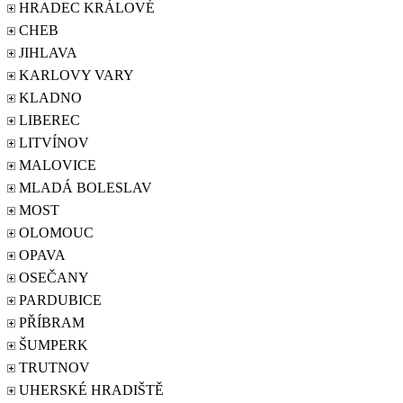
HRADEC KRÁLOVÉ
CHEB
JIHLAVA
KARLOVY VARY
KLADNO
LIBEREC
LITVÍNOV
MALOVICE
MLADÁ BOLESLAV
MOST
OLOMOUC
OPAVA
OSEČANY
PARDUBICE
PŘÍBRAM
ŠUMPERK
TRUTNOV
UHERSKÉ HRADIŠTĚ