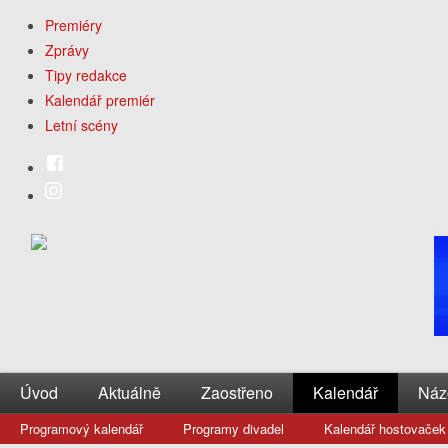
Premiéry
Zprávy
Tipy redakce
Kalendář premiér
Letní scény
Úvod
Aktuálně
Zaostřeno
Kalendář
Náz
Programový kalendář
Programy divadel
Kalendář hostovaček