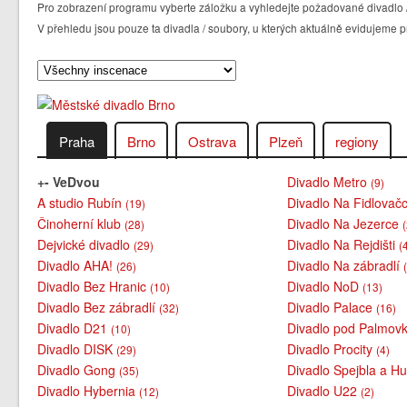
Pro zobrazení programu vyberte záložku a vyhledejte požadované divadlo /
V přehledu jsou pouze ta divadla / soubory, u kterých aktuálně evidujem
Praha
Brno
Ostrava
Plzeň
regiony
+- VeDvou
Divadlo Metro
(9)
A studio Rubín
Divadlo Na Fidlovač
(19)
Činoherní klub
Divadlo Na Jezerce
(28)
Dejvické divadlo
Divadlo Na Rejdišti
(29)
(
Divadlo AHA!
Divadlo Na zábradlí
(26)
Divadlo Bez Hranic
Divadlo NoD
(10)
(13)
Divadlo Bez zábradlí
Divadlo Palace
(32)
(16)
Divadlo D21
Divadlo pod Palmov
(10)
Divadlo DISK
Divadlo Procity
(29)
(4)
Divadlo Gong
Divadlo Spejbla a H
(35)
Divadlo Hybernia
Divadlo U22
(12)
(2)