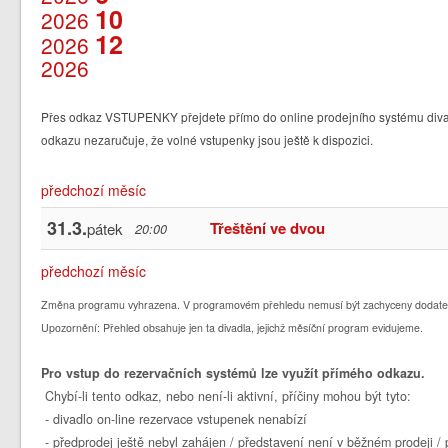
10
2026
12
2026
2026
Přes odkaz VSTUPENKY přejdete přímo do online prodejního systému divad
odkazu nezaručuje, že volné vstupenky jsou ještě k dispozici.
předchozí měsíc
31.3.
Třeštění ve dvou
pátek
20:00
předchozí měsíc
Změna programu vyhrazena. V programovém přehledu nemusí být zachyceny dodate
Upozornění: Přehled obsahuje jen ta divadla, jejichž měsíční program evidujeme.
Pro vstup do rezervačních systémů lze využít přímého odkazu.
Chybí-li tento odkaz, nebo není-li aktivní, příčiny mohou být tyto:
- divadlo on-line rezervace vstupenek nenabízí
- předprodej ještě nebyl zahájen / představení není v běžném prodeji 