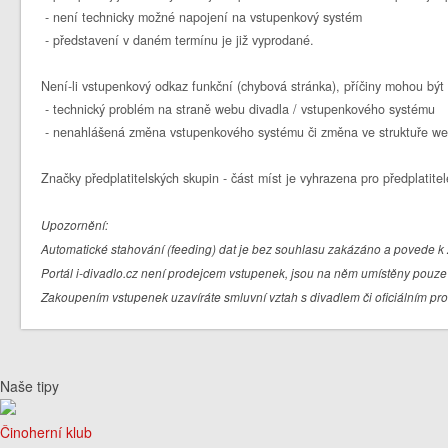
- není technicky možné napojení na vstupenkový systém
- představení v daném termínu je již vyprodané.
Není-li vstupenkový odkaz funkční (chybová stránka), příčiny mohou být 
- technický problém na straně webu divadla / vstupenkového systému
- nenahlášená změna vstupenkového systému či změna ve struktuře we
Značky předplatitelských skupin - část míst je vyhrazena pro předplatitel
Upozornění:
Automatické stahování (feeding) dat je bez souhlasu zakázáno a povede k 
Portál i-divadlo.cz není prodejcem vstupenek, jsou na něm umístěny pouze 
Zakoupením vstupenek uzavíráte smluvní vztah s divadlem či oficiálním pr
Naše tipy
Činoherní klub