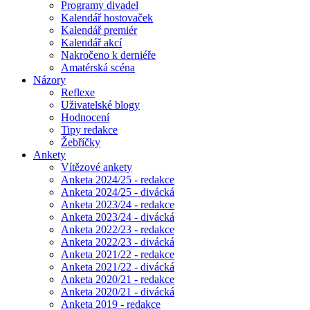
Programy divadel
Kalendář hostovaček
Kalendář premiér
Kalendář akcí
Nakročeno k derniéře
Amatérská scéna
Názory
Reflexe
Uživatelské blogy
Hodnocení
Tipy redakce
Žebříčky
Ankety
Vítězové ankety
Anketa 2024/25 - redakce
Anketa 2024/25 - divácká
Anketa 2023/24 - redakce
Anketa 2023/24 - divácká
Anketa 2022/23 - redakce
Anketa 2022/23 - divácká
Anketa 2021/22 - redakce
Anketa 2021/22 - divácká
Anketa 2020/21 - redakce
Anketa 2020/21 - divácká
Anketa 2019 - redakce