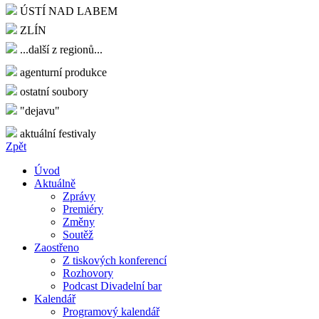
ÚSTÍ NAD LABEM
ZLÍN
...další z regionů...
agenturní produkce
ostatní soubory
"dejavu"
aktuální festivaly
Zpět
Úvod
Aktuálně
Zprávy
Premiéry
Změny
Soutěž
Zaostřeno
Z tiskových konferencí
Rozhovory
Podcast Divadelní bar
Kalendář
Programový kalendář