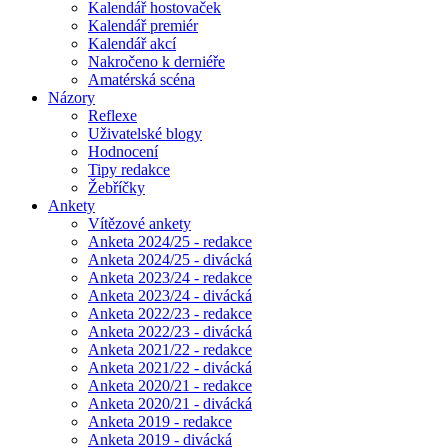
Kalendář hostovaček
Kalendář premiér
Kalendář akcí
Nakročeno k derniéře
Amatérská scéna
Názory
Reflexe
Uživatelské blogy
Hodnocení
Tipy redakce
Žebříčky
Ankety
Vítězové ankety
Anketa 2024/25 - redakce
Anketa 2024/25 - divácká
Anketa 2023/24 - redakce
Anketa 2023/24 - divácká
Anketa 2022/23 - redakce
Anketa 2022/23 - divácká
Anketa 2021/22 - redakce
Anketa 2021/22 - divácká
Anketa 2020/21 - redakce
Anketa 2020/21 - divácká
Anketa 2019 - redakce
Anketa 2019 - divácká