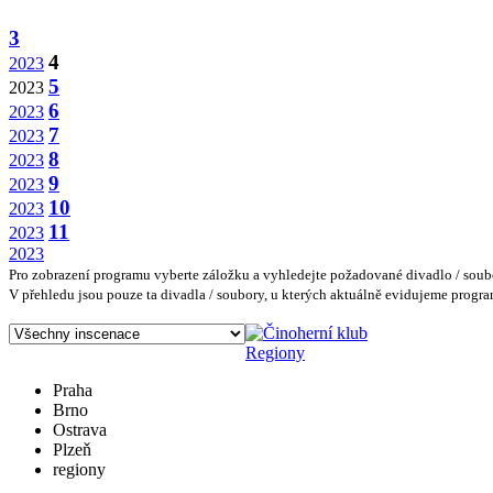
3
4
2023
5
2023
6
2023
7
2023
8
2023
9
2023
10
2023
11
2023
2023
Pro zobrazení programu vyberte záložku a vyhledejte požadované divadlo / soubo
V přehledu jsou pouze ta divadla / soubory, u kterých aktuálně evidujeme pro
Regiony
Praha
Brno
Ostrava
Plzeň
regiony