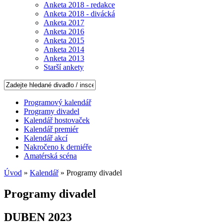
Anketa 2018 - redakce
Anketa 2018 - divácká
Anketa 2017
Anketa 2016
Anketa 2015
Anketa 2014
Anketa 2013
Starší ankety
Programový kalendář
Programy divadel
Kalendář hostovaček
Kalendář premiér
Kalendář akcí
Nakročeno k derniéře
Amatérská scéna
Úvod
»
Kalendář
» Programy divadel
Programy divadel
DUBEN 2023