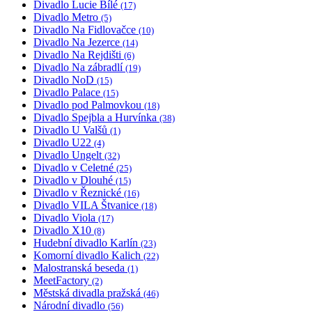
Divadlo Lucie Bílé
(17)
Divadlo Metro
(5)
Divadlo Na Fidlovačce
(10)
Divadlo Na Jezerce
(14)
Divadlo Na Rejdišti
(6)
Divadlo Na zábradlí
(19)
Divadlo NoD
(15)
Divadlo Palace
(15)
Divadlo pod Palmovkou
(18)
Divadlo Spejbla a Hurvínka
(38)
Divadlo U Valšů
(1)
Divadlo U22
(4)
Divadlo Ungelt
(32)
Divadlo v Celetné
(25)
Divadlo v Dlouhé
(15)
Divadlo v Řeznické
(16)
Divadlo VILA Štvanice
(18)
Divadlo Viola
(17)
Divadlo X10
(8)
Hudební divadlo Karlín
(23)
Komorní divadlo Kalich
(22)
Malostranská beseda
(1)
MeetFactory
(2)
Městská divadla pražská
(46)
Národní divadlo
(56)