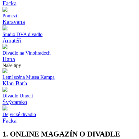
Facka
Pomezí
Karavana
Studio DVA divadlo
Amatéři
Divadlo na Vinohradech
Hana
Naše tipy
Letní scéna Musea Kampa
Klan Baťa
Divadlo Ungelt
Švýcarsko
Dejvické divadlo
Facka
1. ONLINE MAGAZÍN O DIVADLE