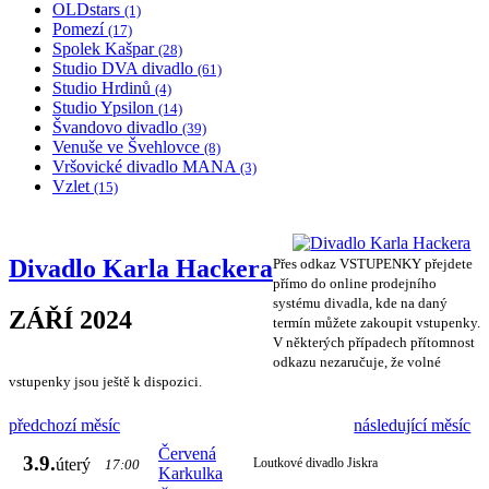
OLDstars
(1)
Pomezí
(17)
Spolek Kašpar
(28)
Studio DVA divadlo
(61)
Studio Hrdinů
(4)
Studio Ypsilon
(14)
Švandovo divadlo
(39)
Venuše ve Švehlovce
(8)
Vršovické divadlo MANA
(3)
Vzlet
(15)
Divadlo Karla Hackera
Přes odkaz VSTUPENKY přejdete
přímo do online prodejního
systému divadla, kde na daný
ZÁŘÍ 2024
termín můžete zakoupit vstupenky.
V některých případech přítomnost
odkazu nezaručuje, že volné
vstupenky jsou ještě k dispozici.
předchozí měsíc
následující měsíc
Červená
3.9.
úterý
Loutkové divadlo Jiskra
17:00
Karkulka