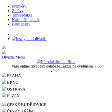
Premiéry
Zprávy
Tipy redakce
Kalendář premiér
Letní scény
Divadla
Menu
...Vaše online divadelní databáze...aktuálně evidujeme 7 664
tvůrců...
PRAHA
BRNO
OSTRAVA
PLZEŇ
ČESKÉ BUDĚJOVICE
ČESKÝ TĚŠÍN