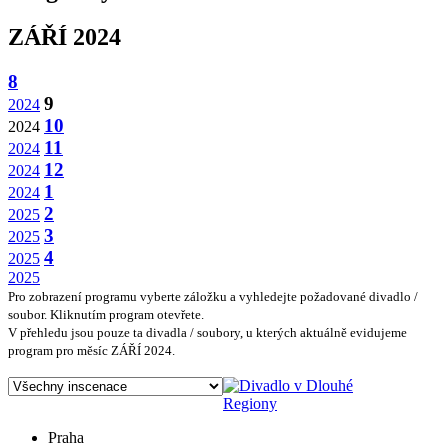
ZÁŘÍ 2024
8
9
2024
10
2024
11
2024
12
2024
1
2024
2
2025
3
2025
4
2025
2025
Pro zobrazení programu vyberte záložku a vyhledejte požadované divadlo /
soubor. Kliknutím program otevřete.
V přehledu jsou pouze ta divadla / soubory, u kterých aktuálně evidujeme
program pro měsíc ZÁŘÍ 2024.
Regiony
Praha