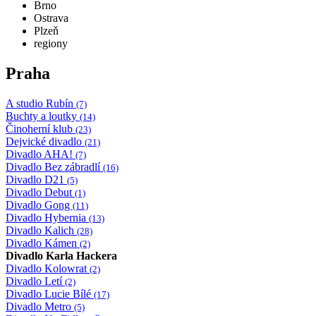
Brno
Ostrava
Plzeň
regiony
Praha
A studio Rubín
(7)
Buchty a loutky
(14)
Činoherní klub
(23)
Dejvické divadlo
(21)
Divadlo AHA!
(7)
Divadlo Bez zábradlí
(16)
Divadlo D21
(5)
Divadlo Debut
(1)
Divadlo Gong
(11)
Divadlo Hybernia
(13)
Divadlo Kalich
(28)
Divadlo Kámen
(2)
Divadlo Karla Hackera
Divadlo Kolowrat
(2)
Divadlo Letí
(2)
Divadlo Lucie Bílé
(17)
Divadlo Metro
(5)