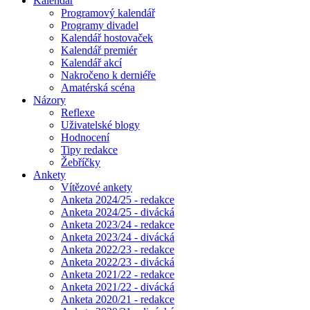
Kalendář
Programový kalendář
Programy divadel
Kalendář hostovaček
Kalendář premiér
Kalendář akcí
Nakročeno k derniéře
Amatérská scéna
Názory
Reflexe
Uživatelské blogy
Hodnocení
Tipy redakce
Žebříčky
Ankety
Vítězové ankety
Anketa 2024/25 - redakce
Anketa 2024/25 - divácká
Anketa 2023/24 - redakce
Anketa 2023/24 - divácká
Anketa 2022/23 - redakce
Anketa 2022/23 - divácká
Anketa 2021/22 - redakce
Anketa 2021/22 - divácká
Anketa 2020/21 - redakce