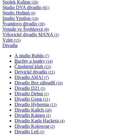
Spolek Kašpar
(28)
Studio DVA divadlo
(61)
Studio Hrdinů
(4)
Studio Ypsilon
(14)
Švandovo divadlo
(39)
Venuše ve Švehlovce
(8)
Vršovické divadlo MANA
(3)
Vzlet
(15)
Divadla
A studio Rubín
(7)
Buchty a loutky
(14)
Činoherní klub
(23)
Dejvické divadlo
(21)
Divadlo AHA!
(7)
Divadlo Bez zábradlí
(16)
Divadlo D21
(5)
Divadlo Debut
(1)
Divadlo Gong
(11)
Divadlo Hybernia
(13)
Divadlo Kalich
(28)
Divadlo Kámen
(2)
Divadlo Karla Hackera
(4)
Divadlo Kolowrat
(2)
Divadlo Letí
(2)