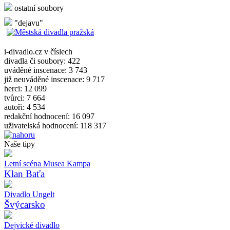
ostatní soubory
"dejavu"
i-divadlo.cz v číslech
divadla či soubory: 422
uváděné inscenace: 3 743
již neuváděné inscenace: 9 717
herci: 12 099
tvůrci: 7 664
autoři: 4 534
redakční hodnocení: 16 097
uživatelská hodnocení: 118 317
Naše tipy
Letní scéna Musea Kampa
Klan Baťa
Divadlo Ungelt
Švýcarsko
Dejvické divadlo