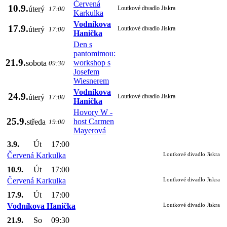
Červená
10.9.
úterý
Loutkové divadlo Jiskra
17:00
Karkulka
Vodníkova
17.9.
úterý
Loutkové divadlo Jiskra
17:00
Hanička
Den s
pantomimou:
21.9.
workshop s
sobota
09:30
Josefem
Wiesnerem
Vodníkova
24.9.
úterý
Loutkové divadlo Jiskra
17:00
Hanička
Hovory W -
25.9.
host Carmen
středa
19:00
Mayerová
3.9.
Út
17:00
Červená Karkulka
Loutkové divadlo Jiskra
10.9.
Út
17:00
Červená Karkulka
Loutkové divadlo Jiskra
17.9.
Út
17:00
Vodníkova Hanička
Loutkové divadlo Jiskra
21.9.
So
09:30