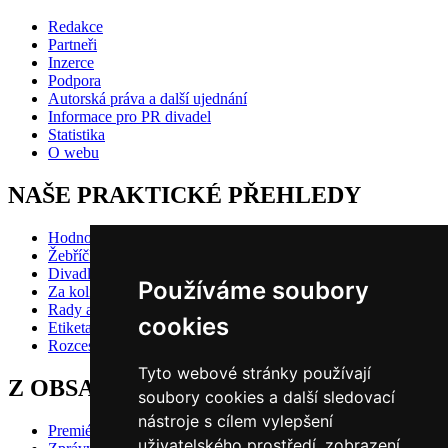
Redakce
Partneři
Inzerce
Podpora
Autorská práva a další ujednání
Informace pro PR divadel
Statistika
O webu
NAŠE PRAKTICKÉ PŘEHLEDY
Hodnocení inscenací
Žebříčky
Divadlo pro děti
Používáme soubory
Za kolik do divadla?
Rady a doporučení
cookies
Etiketa?
Rozcestník
Tyto webové stránky používají
Z OBSAHU VYBÍRÁME
soubory cookies a další sledovací
nástroje s cílem vylepšení
Premiéry
uživatelského prostředí, zobrazení