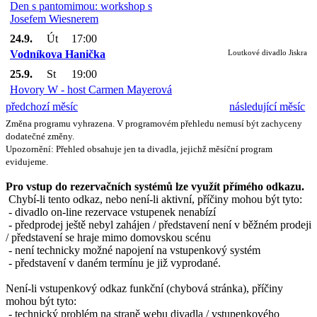
Den s pantomimou: workshop s
Josefem Wiesnerem
24.9.
Út
17:00
Vodníkova Hanička
Loutkové divadlo Jiskra
25.9.
St
19:00
Hovory W - host Carmen Mayerová
předchozí měsíc
následující měsíc
Změna programu vyhrazena. V programovém přehledu nemusí být zachyceny
dodatečné změny.
Upozornění: Přehled obsahuje jen ta divadla, jejichž měsíční program
evidujeme.
Pro vstup do rezervačních systémů lze využít přímého odkazu.
Chybí-li tento odkaz, nebo není-li aktivní, příčiny mohou být tyto:
- divadlo on-line rezervace vstupenek nenabízí
- předprodej ještě nebyl zahájen / představení není v běžném prodeji
/ představení se hraje mimo domovskou scénu
- není technicky možné napojení na vstupenkový systém
- představení v daném termínu je již vyprodané.
Není-li vstupenkový odkaz funkční (chybová stránka), příčiny
mohou být tyto:
- technický problém na straně webu divadla / vstupenkového