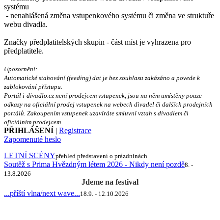
systému
- nenahlášená změna vstupenkového systému či změna ve struktuře
webu divadla.
Značky předplatitelských skupin - část míst je vyhrazena pro
předplatitele.
Upozornění:
Automatické stahování (feeding) dat je bez souhlasu zakázáno a povede k
zablokování přístupu.
Portál i-divadlo.cz není prodejcem vstupenek, jsou na něm umístěny pouze
odkazy na oficiální prodej vstupenek na webech divadel či dalších prodejních
portálů. Zakoupením vstupenek uzavíráte smluvní vztah s divadlem či
oficiálním prodejcem.
PŘIHLÁŠENÍ
|
Registrace
Zapomenuté heslo
LETNÍ SCÉNY
přehled představení o prázdninách
Soutěž s Prima Hvězdným létem 2026 - Nikdy není pozdě
8. -
13.8.2026
Jdeme na festival
...příští vlna/next wave...
18.9. - 12.10.2026