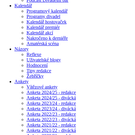
Podcast Divadelní bar
Kalendář
Programový kalendář
Programy divadel
Kalendář hostovaček
Kalendář premiér
Kalendář akcí
Nakročeno k derniéře
Amatérská scéna
Názory
Reflexe
Uživatelské blogy
Hodnocení
Tipy redakce
Žebříčky
Ankety
Vítězové ankety
Anketa 2024/25 - redakce
Anketa 2024/25 - divácká
Anketa 2023/24 - redakce
Anketa 2023/24 - divácká
Anketa 2022/23 - redakce
Anketa 2022/23 - divácká
Anketa 2021/22 - redakce
Anketa 2021/22 - divácká