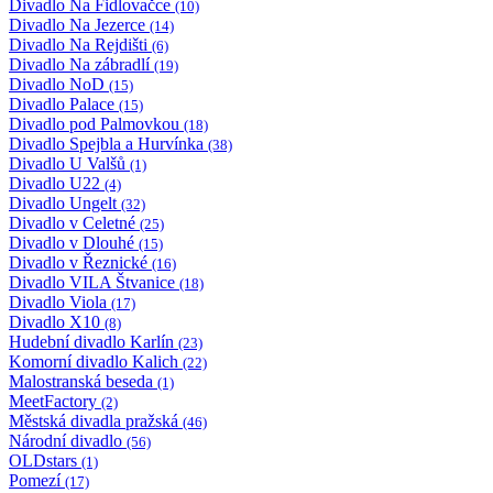
Divadlo Na Fidlovačce
(10)
Divadlo Na Jezerce
(14)
Divadlo Na Rejdišti
(6)
Divadlo Na zábradlí
(19)
Divadlo NoD
(15)
Divadlo Palace
(15)
Divadlo pod Palmovkou
(18)
Divadlo Spejbla a Hurvínka
(38)
Divadlo U Valšů
(1)
Divadlo U22
(4)
Divadlo Ungelt
(32)
Divadlo v Celetné
(25)
Divadlo v Dlouhé
(15)
Divadlo v Řeznické
(16)
Divadlo VILA Štvanice
(18)
Divadlo Viola
(17)
Divadlo X10
(8)
Hudební divadlo Karlín
(23)
Komorní divadlo Kalich
(22)
Malostranská beseda
(1)
MeetFactory
(2)
Městská divadla pražská
(46)
Národní divadlo
(56)
OLDstars
(1)
Pomezí
(17)