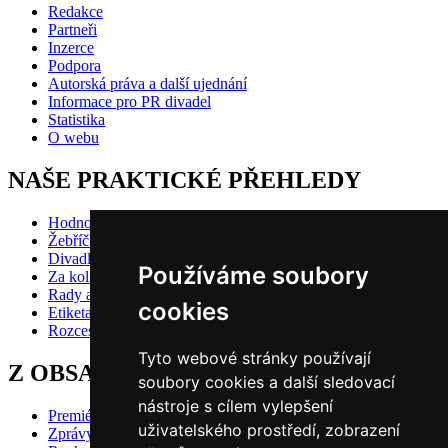
Redakce
Partneři
Inzerce
Podpora
Autorská práva a další ujednání
Informace pro PR divadel
Statistika
O webu
NAŠE PRAKTICKÉ PŘEHLEDY
Hodnocení inscenací
Žebříčky
Divadlo pro děti
Používáme soubory
Za kolik do divadla?
Rady a doporučení
cookies
Etiketa?
Rozcestník
Tyto webové stránky používají
Z OBSAHU VYBÍRÁME
soubory cookies a další sledovací
nástroje s cílem vylepšení
Premiéry
uživatelského prostředí, zobrazení
Zprávy