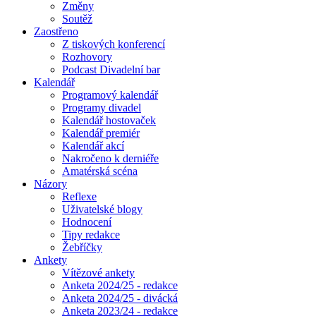
Změny
Soutěž
Zaostřeno
Z tiskových konferencí
Rozhovory
Podcast Divadelní bar
Kalendář
Programový kalendář
Programy divadel
Kalendář hostovaček
Kalendář premiér
Kalendář akcí
Nakročeno k derniéře
Amatérská scéna
Názory
Reflexe
Uživatelské blogy
Hodnocení
Tipy redakce
Žebříčky
Ankety
Vítězové ankety
Anketa 2024/25 - redakce
Anketa 2024/25 - divácká
Anketa 2023/24 - redakce