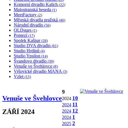
Komorní divadlo Kalich
(22)
Malostranská beseda
(1)
MeetFactory
(2)
Městská divadla pražská
(46)
Národní divadlo
(56)
OLDstars
(1)
Pomezí
(17)
Spolek Kašpar
(28)
Studio DVA divadlo
(61)
Studio Hrdinů
(4)
Studio Ypsilon
(14)
Švandovo divadlo
(39)
Venuše ve Švehlovce
(8)
Vršovické divadlo MANA
(3)
Vzlet
(15)
9
Venuše ve Švehlovce
10
2024
11
2024
12
ZÁŘÍ 2024
2024
1
2024
2
2025