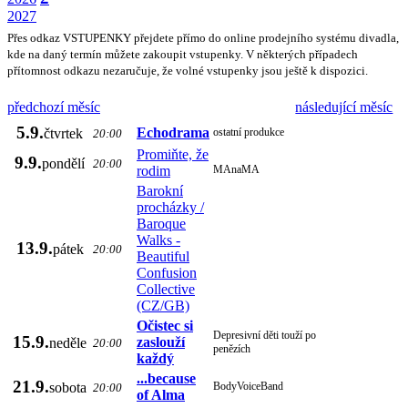
2027
Přes odkaz VSTUPENKY přejdete přímo do online prodejního systému divadla,
kde na daný termín můžete zakoupit vstupenky. V některých případech
přítomnost odkazu nezaručuje, že volné vstupenky jsou ještě k dispozici.
předchozí měsíc
následující měsíc
5.9.
Echodrama
čtvrtek
ostatní produkce
20:00
Promiňte, že
9.9.
pondělí
20:00
rodim
MAnaMA
Barokní
procházky /
Baroque
Walks -
13.9.
pátek
20:00
Beautiful
Confusion
Collective
(CZ/GB)
Očistec si
Depresivní děti touží po
15.9.
zaslouží
neděle
20:00
penězích
každý
...because
21.9.
sobota
BodyVoiceBand
20:00
of Alma