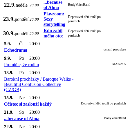
...because
22.9.
neděle
BodyVoiceBand
20:00
of Alma
Playroom:
Depresivní děti touží po
23.9.
Sexy
pondělí
20:00
penězích
storytelling
Kdo zabil
Depresivní děti touží po
30.9.
pondělí
20:00
mého otce
penězích
5.9.
Čt
20:00
Echodrama
ostatní produkce
9.9.
Po
20:00
Promiňte, že rodim
MAnaMA
13.9.
Pá
20:00
Barokní procházky / Baroque Walks -
Beautiful Confusion Collective
(CZ/GB)
15.9.
Ne
20:00
Očistec si zaslouží každý
Depresivní děti touží po penězích
21.9.
So
20:00
...because of Alma
BodyVoiceBand
22.9.
Ne
20:00