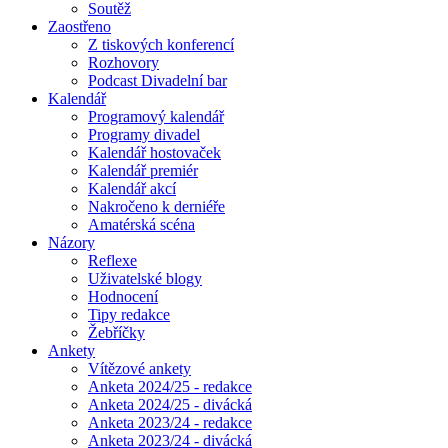
Soutěž
Zaostřeno
Z tiskových konferencí
Rozhovory
Podcast Divadelní bar
Kalendář
Programový kalendář
Programy divadel
Kalendář hostovaček
Kalendář premiér
Kalendář akcí
Nakročeno k derniéře
Amatérská scéna
Názory
Reflexe
Uživatelské blogy
Hodnocení
Tipy redakce
Žebříčky
Ankety
Vítězové ankety
Anketa 2024/25 - redakce
Anketa 2024/25 - divácká
Anketa 2023/24 - redakce
Anketa 2023/24 - divácká