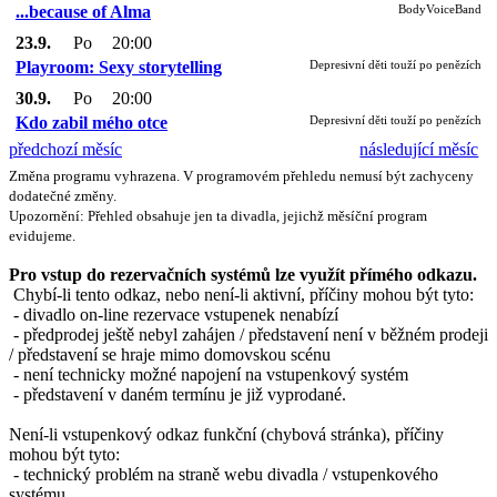
...because of Alma
BodyVoiceBand
23.9.
Po
20:00
Playroom: Sexy storytelling
Depresivní děti touží po penězích
30.9.
Po
20:00
Kdo zabil mého otce
Depresivní děti touží po penězích
předchozí měsíc
následující měsíc
Změna programu vyhrazena. V programovém přehledu nemusí být zachyceny
dodatečné změny.
Upozornění: Přehled obsahuje jen ta divadla, jejichž měsíční program
evidujeme.
Pro vstup do rezervačních systémů lze využít přímého odkazu.
Chybí-li tento odkaz, nebo není-li aktivní, příčiny mohou být tyto:
- divadlo on-line rezervace vstupenek nenabízí
- předprodej ještě nebyl zahájen / představení není v běžném prodeji
/ představení se hraje mimo domovskou scénu
- není technicky možné napojení na vstupenkový systém
- představení v daném termínu je již vyprodané.
Není-li vstupenkový odkaz funkční (chybová stránka), příčiny
mohou být tyto:
- technický problém na straně webu divadla / vstupenkového
systému