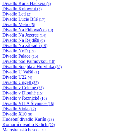
Divadlo Karla Hackera
(4)
Divadlo Kolowrat
(2)
Divadlo Letí
(2)
Divadlo Lucie Bílé
(17)
Divadlo Metro
(5)
Divadlo Na Fidlovačce
(10)
Divadlo Na Jezerce
(14)
Divadlo Na Rejdišti
(6)
Divadlo Na zábradlí
(19)
Divadlo NoD
(15)
Divadlo Palace
(15)
Divadlo pod Palmovkou
(18)
Divadlo Spejbla a Hurvínka
(38)
Divadlo U Valšů
(1)
Divadlo U22
(4)
Divadlo Ungelt
(32)
Divadlo v Celetné
(25)
Divadlo v Dlouhé
(15)
Divadlo v Řeznické
(16)
Divadlo VILA Štvanice
(18)
Divadlo Viola
(17)
Divadlo X10
(8)
Hudební divadlo Karlín
(23)
Komorní divadlo Kalich
(22)
Malostranská beseda
(1)