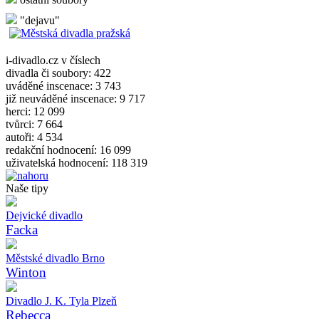
"dejavu"
i-divadlo.cz v číslech
divadla či soubory: 422
uváděné inscenace: 3 743
již neuváděné inscenace: 9 717
herci: 12 099
tvůrci: 7 664
autoři: 4 534
redakční hodnocení: 16 099
uživatelská hodnocení: 118 319
Naše tipy
Dejvické divadlo
Facka
Městské divadlo Brno
Winton
Divadlo J. K. Tyla Plzeň
Rebecca