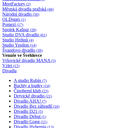
MeetFactory
(2)
Městská divadla pražská
(46)
Národní divadlo
(56)
OLDstars
(1)
Pomezí
(17)
Spolek Kašpar
(28)
Studio DVA divadlo
(61)
Studio Hrdinů
(4)
Studio Ypsilon
(14)
Švandovo divadlo
(39)
Venuše ve Švehlovce
Vršovické divadlo MANA
(3)
Vzlet
(15)
Divadla
A studio Rubín
(7)
Buchty a loutky
(14)
Činoherní klub
(23)
Dejvické divadlo
(21)
Divadlo AHA!
(7)
Divadlo Bez zábradlí
(16)
Divadlo D21
(5)
Divadlo Debut
(1)
Divadlo Gong
(11)
Divadlo Hybernia
(13)