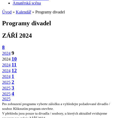
Amatérská scéna
Úvod
»
Kalendář
» Programy divadel
Programy divadel
ZÁŘÍ 2024
8
9
2024
10
2024
11
2024
12
2024
1
2024
2
2025
3
2025
4
2025
2025
Pro zobrazení programu vyberte záložku a vyhledejte požadované divadlo /
soubor. Kliknutím program otevřete.
V přehledu jsou pouze ta divadla / soubory, u kterých aktuálně evidujeme