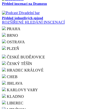
Přehled inscenací na Dramoxu
Přehled jednotlivých epizod
ROZŠÍŘENÉ HLEDÁNÍ INSCENACÍ
PRAHA
BRNO
OSTRAVA
PLZEŇ
ČESKÉ BUDĚJOVICE
ČESKÝ TĚŠÍN
HRADEC KRÁLOVÉ
CHEB
JIHLAVA
KARLOVY VARY
KLADNO
LIBEREC