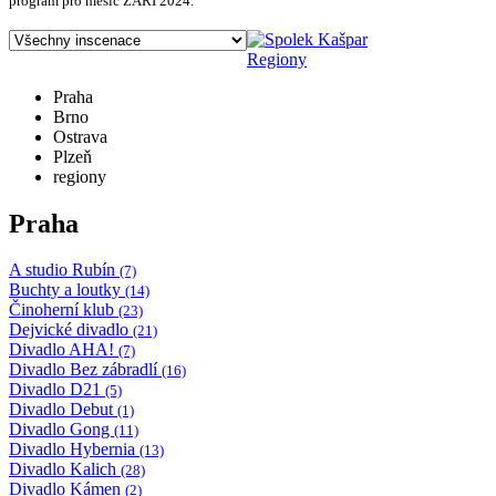
program pro měsíc ZÁŘÍ 2024.
Regiony
Praha
Brno
Ostrava
Plzeň
regiony
Praha
A studio Rubín
(7)
Buchty a loutky
(14)
Činoherní klub
(23)
Dejvické divadlo
(21)
Divadlo AHA!
(7)
Divadlo Bez zábradlí
(16)
Divadlo D21
(5)
Divadlo Debut
(1)
Divadlo Gong
(11)
Divadlo Hybernia
(13)
Divadlo Kalich
(28)
Divadlo Kámen
(2)