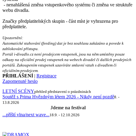
- nenahlášená změna vstupenkového systému či změna ve struktuře
webu divadla.
Značky předplatitelských skupin - část míst je vyhrazena pro
předplatitele.
Upozornění:
Automatické stahování (feeding) dat je bez souhlasu zakázáno a povede k
zablokování přístupu.
Portál i-divadlo.cz není prodejcem vstupenek, jsou na něm umístěny pouze
odkazy na oficiální prodej vstupenek na webech divadel či dalších prodejních
portálů. Zakoupením vstupenek uzavíráte smluvní vztah s divadlem či
oficiálním prodejcem.
PŘIHLÁŠENÍ
|
Registrace
Zapomenuté heslo
LETNÍ SCÉNY
přehled představení o prázdninách
Soutěž s Prima Hvězdným létem 2026 - Nikdy není pozdě
8. -
13.8.2026
Jdeme na festival
...příští vlna/next wave...
18.9. - 12.10.2026