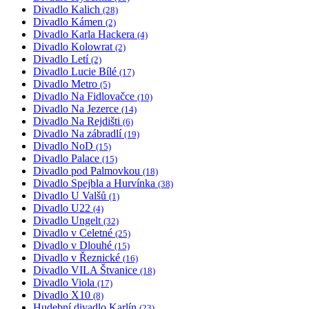
Divadlo Kalich
(28)
Divadlo Kámen
(2)
Divadlo Karla Hackera
(4)
Divadlo Kolowrat
(2)
Divadlo Letí
(2)
Divadlo Lucie Bílé
(17)
Divadlo Metro
(5)
Divadlo Na Fidlovačce
(10)
Divadlo Na Jezerce
(14)
Divadlo Na Rejdišti
(6)
Divadlo Na zábradlí
(19)
Divadlo NoD
(15)
Divadlo Palace
(15)
Divadlo pod Palmovkou
(18)
Divadlo Spejbla a Hurvínka
(38)
Divadlo U Valšů
(1)
Divadlo U22
(4)
Divadlo Ungelt
(32)
Divadlo v Celetné
(25)
Divadlo v Dlouhé
(15)
Divadlo v Řeznické
(16)
Divadlo VILA Štvanice
(18)
Divadlo Viola
(17)
Divadlo X10
(8)
Hudební divadlo Karlín
(23)