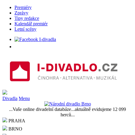
Premiéry
Zprávy
Tipy redakce
Kalendář premiér
Letní scény
Divadla
Menu
...Vaše online divadelní databáze...aktuálně evidujeme 12 099
herců...
PRAHA
BRNO