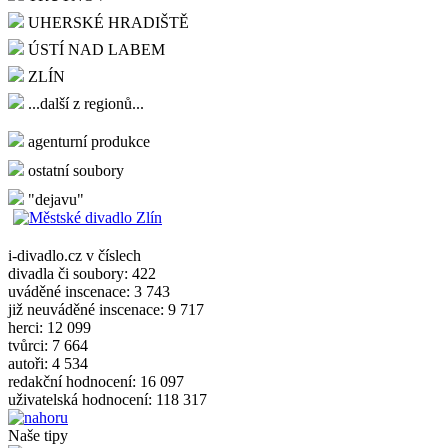
UHERSKÉ HRADIŠTĚ
ÚSTÍ NAD LABEM
ZLÍN
...další z regionů...
agenturní produkce
ostatní soubory
"dejavu"
i-divadlo.cz v číslech
divadla či soubory: 422
uváděné inscenace: 3 743
již neuváděné inscenace: 9 717
herci: 12 099
tvůrci: 7 664
autoři: 4 534
redakční hodnocení: 16 097
uživatelská hodnocení: 118 317
Naše tipy