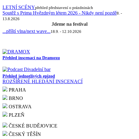
LETNÍ SCÉNY
přehled představení o prázdninách
Soutěž s Prima Hvězdným létem 2026 - Nikdy není pozdě
8. -
13.8.2026
Jdeme na festival
...příští vlna/next wave...
18.9. - 12.10.2026
Přehled inscenací na Dramoxu
Přehled jednotlivých epizod
ROZŠÍŘENÉ HLEDÁNÍ INSCENACÍ
PRAHA
BRNO
OSTRAVA
PLZEŇ
ČESKÉ BUDĚJOVICE
ČESKÝ TĚŠÍN