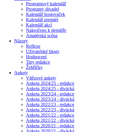
Programový kalendář
Programy divadel
Kalendář hostovaček
Kalendář premiér
Kalendář akcí
Nakročeno k derniéře
Amatérská scéna
Názory
Reflexe
Uživatelské blogy
Hodnocení
Tipy redakce
Žebříčky
Ankety
Vítězové ankety
Anketa 2024/25 - redakce
Anketa 2024/25 - divácká
Anketa 2023/24 - redakce
Anketa 2023/24 - divácká
Anketa 2022/23 - redakce
Anketa 2022/23 - divácká
Anketa 2021/22 - redakce
Anketa 2021/22 - divácká
Anketa 2020/21 - redakce
Anketa 2020/21 - divácká