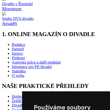
Divadlo v Řeznické
Monstrum
Studio DVA divadlo
Amatéři
1. ONLINE MAGAZÍN O DIVADLE
Redakce
Partneři
Inzerce
Podpora
Autorská práva a další ujednání
Informace pro PR divadel
Statistika
O webu
NAŠE PRAKTICKÉ PŘEHLEDY
Hodnocení inscenací
Žebříčky
Divadlo pro děti
Používáme soubory
Za kolik do divadla?