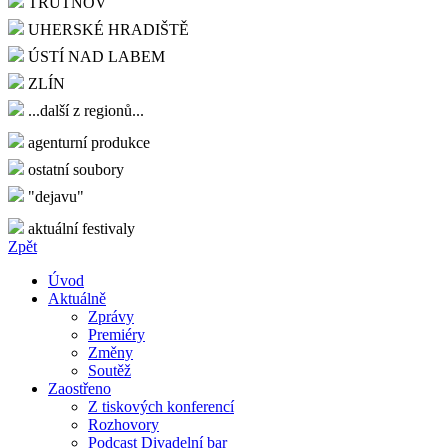
TRUTNOV
UHERSKÉ HRADIŠTĚ
ÚSTÍ NAD LABEM
ZLÍN
...další z regionů...
agenturní produkce
ostatní soubory
"dejavu"
aktuální festivaly
Zpět
Úvod
Aktuálně
Zprávy
Premiéry
Změny
Soutěž
Zaostřeno
Z tiskových konferencí
Rozhovory
Podcast Divadelní bar