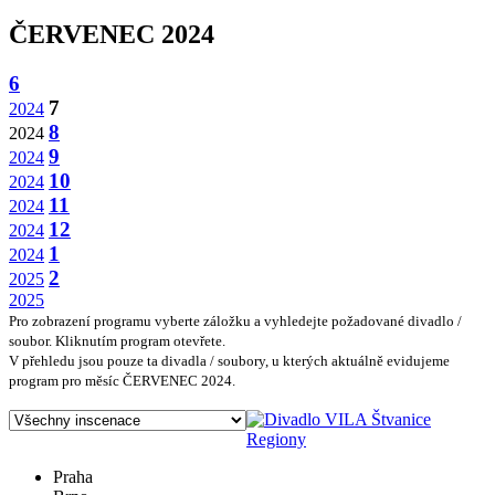
ČERVENEC 2024
6
7
2024
8
2024
9
2024
10
2024
11
2024
12
2024
1
2024
2
2025
2025
Pro zobrazení programu vyberte záložku a vyhledejte požadované divadlo /
soubor. Kliknutím program otevřete.
V přehledu jsou pouze ta divadla / soubory, u kterých aktuálně evidujeme
program pro měsíc ČERVENEC 2024.
Regiony
Praha