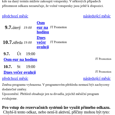
kde na daný termín můžete zakoupit vstupenky. V některých případech
přítomnost odkazu nezaručuje, že volné vstupenky jsou ještě k dispozici.
předchozí měsíc
následující měsíc
Osm
9.7.
eur na
úterý
JT Promotion
19:00
hodinu
Dnes
10.7.
večer
středa
JT Promotion
19:00
ovuluji
9.7.
Út
19:00
Osm eur na hodinu
JT Promotion
10.7.
St
19:00
Dnes večer ovuluji
JT Promotion
předchozí měsíc
následující měsíc
Změna programu vyhrazena. V programovém přehledu nemusí být zachyceny
dodatečné změny.
Upozornění: Přehled obsahuje jen ta divadla, jejichž měsíční program
evidujeme.
Pro vstup do rezervačních systémů lze využít přímého odkazu.
Chybí-li tento odkaz, nebo není-li aktivní, příčiny mohou být tyto: