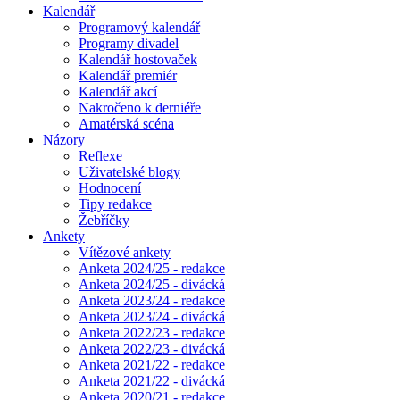
Kalendář
Programový kalendář
Programy divadel
Kalendář hostovaček
Kalendář premiér
Kalendář akcí
Nakročeno k derniéře
Amatérská scéna
Názory
Reflexe
Uživatelské blogy
Hodnocení
Tipy redakce
Žebříčky
Ankety
Vítězové ankety
Anketa 2024/25 - redakce
Anketa 2024/25 - divácká
Anketa 2023/24 - redakce
Anketa 2023/24 - divácká
Anketa 2022/23 - redakce
Anketa 2022/23 - divácká
Anketa 2021/22 - redakce
Anketa 2021/22 - divácká
Anketa 2020/21 - redakce