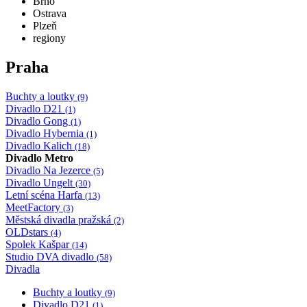
Brno
Ostrava
Plzeň
regiony
Praha
Buchty a loutky
(9)
Divadlo D21
(1)
Divadlo Gong
(1)
Divadlo Hybernia
(1)
Divadlo Kalich
(18)
Divadlo Metro
Divadlo Na Jezerce
(5)
Divadlo Ungelt
(30)
Letní scéna Harfa
(13)
MeetFactory
(3)
Městská divadla pražská
(2)
OLDstars
(4)
Spolek Kašpar
(14)
Studio DVA divadlo
(58)
Divadla
Buchty a loutky
(9)
Divadlo D21
(1)