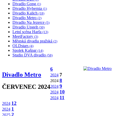
Divadlo Gong
(1)
Divadlo Hybernia
(1)
Divadlo Kalich
(18)
Divadlo Metro
(2)
Divadlo Na Jezerce
(5)
Divadlo Ungelt
(30)
Letní scéna Harfa
(13)
MeetFactory
(3)
Městská divadla pražská
(2)
OLDstars
(4)
Spolek Kašpar
(14)
Studio DVA divadlo
(58)
6
Divadlo Metro
7
2024
8
2024
9
ČERVENEC 2024
2024
10
2024
11
2024
12
2024
1
2024
2
2025