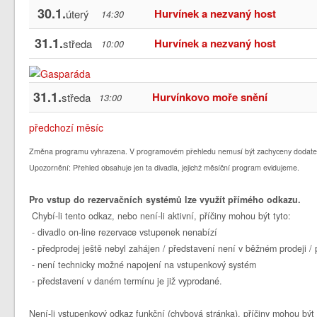
30.1.
Hurvínek a nezvaný host
úterý
14:30
31.1.
Hurvínek a nezvaný host
středa
10:00
31.1.
Hurvínkovo moře snění
středa
13:00
předchozí měsíc
Změna programu vyhrazena. V programovém přehledu nemusí být zachyceny dodate
Upozornění: Přehled obsahuje jen ta divadla, jejichž měsíční program evidujeme.
Pro vstup do rezervačních systémů lze využít přímého odkazu.
Chybí-li tento odkaz, nebo není-li aktivní, příčiny mohou být tyto:
- divadlo on-line rezervace vstupenek nenabízí
- předprodej ještě nebyl zahájen / představení není v běžném prodeji 
- není technicky možné napojení na vstupenkový systém
- představení v daném termínu je již vyprodané.
Není-li vstupenkový odkaz funkční (chybová stránka), příčiny mohou být 