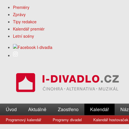
Premiéry
Zprávy
Tipy redakce
Kalendář premiér
Letní scény
Úvod
Aktuálně
Zaostřeno
Kalendář
Náz
Programový kalendář
Programy divadel
Kalendář hostovaček