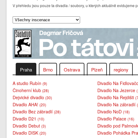
V přehledu jsou pouze ta divadla / soubory, u kterých aktuálně evidujem
Praha
Brno
Ostrava
Plzeň
regiony
A studio Rubín
Divadlo Na Fidlovač
(9)
Činoherní klub
Divadlo Na Jezerce
(28)
Dejvické divadlo
Divadlo Na Rejdišti
(30)
(
Divadlo AHA!
Divadlo Na zábradlí
(20)
Divadlo Bez zábradlí
Divadlo NoD
(28)
(18)
Divadlo D21
Divadlo Palace
(10)
(16)
Divadlo Debut
Divadlo pod Palmov
(3)
Divadlo DISK
Divadlo Pohádka Pra
(20)