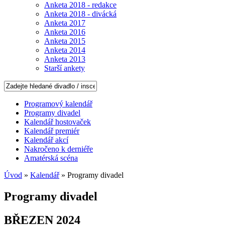
Anketa 2018 - redakce
Anketa 2018 - divácká
Anketa 2017
Anketa 2016
Anketa 2015
Anketa 2014
Anketa 2013
Starší ankety
Programový kalendář
Programy divadel
Kalendář hostovaček
Kalendář premiér
Kalendář akcí
Nakročeno k derniéře
Amatérská scéna
Úvod
»
Kalendář
» Programy divadel
Programy divadel
BŘEZEN 2024