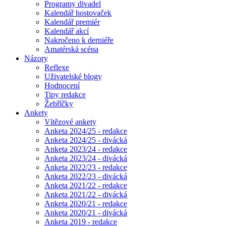
Programy divadel
Kalendář hostovaček
Kalendář premiér
Kalendář akcí
Nakročeno k derniéře
Amatérská scéna
Názory
Reflexe
Uživatelské blogy
Hodnocení
Tipy redakce
Žebříčky
Ankety
Vítězové ankety
Anketa 2024/25 - redakce
Anketa 2024/25 - divácká
Anketa 2023/24 - redakce
Anketa 2023/24 - divácká
Anketa 2022/23 - redakce
Anketa 2022/23 - divácká
Anketa 2021/22 - redakce
Anketa 2021/22 - divácká
Anketa 2020/21 - redakce
Anketa 2020/21 - divácká
Anketa 2019 - redakce