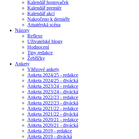
Kalendář hostovaček
Kalendář premiér
Kalendář akcí
Nakročeno k derniéře
Amatérská scéna
Názory
Reflexe
Uživatelské blogy
Hodnocení
Tipy redakce
Žebříčky
Ankety
Vítězové ankety
Anketa 2024/25 - redakce
Anketa 2024/25 - divácká
Anketa 2023/24 - redakce
Anketa 2023/24 - divácká
Anketa 2022/23 - redakce
Anketa 2022/23 - divácká
Anketa 2021/22 - redakce
Anketa 2021/22 - divácká
Anketa 2020/21 - redakce
Anketa 2020/21 - divácká
Anketa 2019 - redakce
Anketa 2019 - divácká