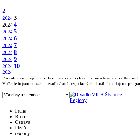
2
3
2024
4
2024
5
2024
6
2024
7
2024
8
2024
9
2024
10
2024
2024
Pro zobrazení programu vyberte záložku a vyhledejte požadované divadlo / soubo
V přehledu jsou pouze ta divadla / soubory, u kterých aktuálně evidujeme pro
Regiony
Praha
Brno
Ostrava
Plzeň
regiony