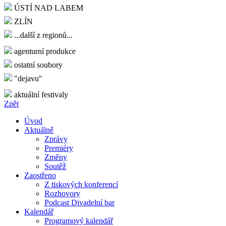
ÚSTÍ NAD LABEM
ZLÍN
...další z regionů...
agenturní produkce
ostatní soubory
"dejavu"
aktuální festivaly
Zpět
Úvod
Aktuálně
Zprávy
Premiéry
Změny
Soutěž
Zaostřeno
Z tiskových konferencí
Rozhovory
Podcast Divadelní bar
Kalendář
Programový kalendář