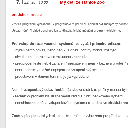
17.1.
My děti ze stanice Zoo
pátek
19:00
předchozí měsíc
Změna programu vyhrazena. V programovém přehledu nemusí být zachyceny dodate
Upozornění: Přehled obsahuje jen ta divadla, jejichž měsíční program evidujeme.
Pro vstup do rezervačních systémů lze využít přímého odkazu.
Chybí-li tento odkaz, nebo není-li aktivní, příčiny mohou být tyto:
- divadlo on-line rezervace vstupenek nenabízí
- předprodej ještě nebyl zahájen / představení není v běžném prodeji 
- není technicky možné napojení na vstupenkový systém
- představení v daném termínu je již vyprodané.
Není-li vstupenkový odkaz funkční (chybová stránka), příčiny mohou být 
- technický problém na straně webu divadla / vstupenkového systému
- nenahlášená změna vstupenkového systému či změna ve struktuře we
Značky předplatitelských skupin - část míst je vyhrazena pro předplatitel