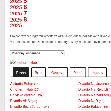
5
2025
6
2025
7
2025
8
2025
2025
Pro zobrazení programu vyberte záložku a vyhledejte požadované divadlo /
V přehledu jsou pouze ta divadla / soubory, u kterých aktuálně evidujem
Praha
Brno
Ostrava
Plzeň
regiony
A studio Rubín
Divadlo Na Jezerce
(11)
Činoherní klub
Divadlo Na Rejdišti
(29)
(
Dejvické divadlo
Divadlo Na zábradlí
(33)
Divadlo AHA!
Divadlo NoD
(20)
(16)
Divadlo Bez zábradlí
Divadlo Palace
(24)
(19)