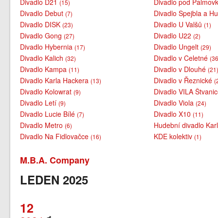
Divadlo D21
Divadlo pod Palmov
(15)
Divadlo Debut
Divadlo Spejbla a H
(7)
Divadlo DISK
Divadlo U Valšů
(23)
(1)
Divadlo Gong
Divadlo U22
(27)
(2)
Divadlo Hybernia
Divadlo Ungelt
(17)
(29)
Divadlo Kalich
Divadlo v Celetné
(32)
(36
Divadlo Kampa
Divadlo v Dlouhé
(11)
(21
Divadlo Karla Hackera
Divadlo v Řeznické
(13)
(
Divadlo Kolowrat
Divadlo VILA Štvani
(9)
Divadlo Letí
Divadlo Viola
(9)
(24)
Divadlo Lucie Bílé
Divadlo X10
(7)
(11)
Divadlo Metro
Hudební divadlo Kar
(6)
Divadlo Na Fidlovačce
KDE kolektiv
(16)
(1)
M.B.A. Company
LEDEN 2025
12