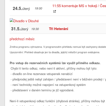
11:55 komentuje MS v hokeji / Če
24.5.
úterý
19:00
31.5.
Tři Heteráni
úterý
19:30
předchozí měsíc
Změna programu vyhrazena. V programovém přehledu nemusí být zachyceny dodate
Upozornění: Přehled obsahuje jen ta divadla, jejichž měsíční program evidujeme.
Pro vstup do rezervačních systémů lze využít přímého odkazu.
Chybí-li tento odkaz, nebo není-li aktivní, příčiny mohou být tyto:
- divadlo on-line rezervace vstupenek nenabízí
- předprodej ještě nebyl zahájen / představení není v běžném prodeji 
- není technicky možné napojení na vstupenkový systém
- představení v daném termínu je již vyprodané.
Není-li vstupenkový odkaz funkční (chybová stránka), příčiny mohou být 