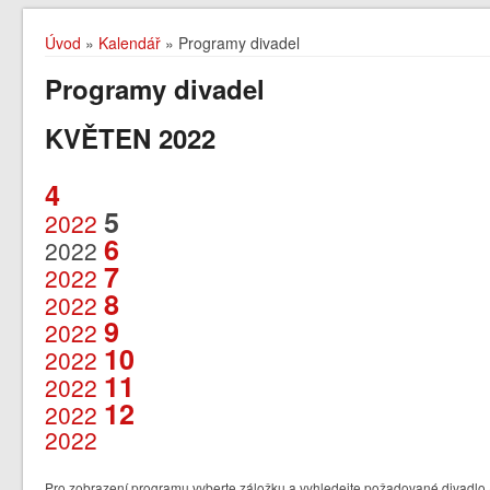
Úvod
»
Kalendář
» Programy divadel
Programy divadel
KVĚTEN 2022
4
5
2022
6
2022
7
2022
8
2022
9
2022
10
2022
11
2022
12
2022
2022
Pro zobrazení programu vyberte záložku a vyhledejte požadované divadlo /