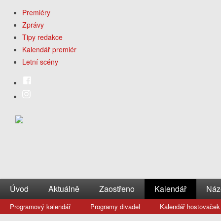
Premiéry
Zprávy
Tipy redakce
Kalendář premiér
Letní scény
Úvod
Aktuálně
Zaostřeno
Kalendář
Náz
Programový kalendář
Programy divadel
Kalendář hostovaček