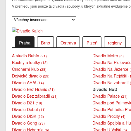
V přehledu jsou pouze ta divadla / soubory, u kterých aktuálně evidujem
Praha
Brno
Ostrava
Plzeň
regiony
A studio Rubín
Divadlo Metro
(21)
(5)
Buchty a loutky
Divadlo Na Fidlovač
(18)
Činoherní klub
Divadlo Na Jezerce
(28)
Dejvické divadlo
Divadlo Na Rejdišti
(29)
(
Divadlo AHA!
Divadlo Na zábradlí
(14)
Divadlo Bez Hranic
Divadlo NoD
(21)
Divadlo Bez zábradlí
Divadlo Palace
(21)
(21)
Divadlo D21
Divadlo pod Palmov
(18)
Divadlo Debut
Divadlo Pohádka Pra
(11)
Divadlo DISK
Divadlo Procity
(22)
(4)
Divadlo Gong
Divadlo Spejbla a H
(23)
Divadlo Hybernia
Divadlo U Valšů
(6)
(6)