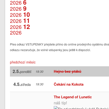
6
2026
9
2026
10
2026
11
2026
12
2026
2026
Přes odkaz VSTUPENKY přejdete přímo do online prodejního systému divad
odkazu nezaručuje, že volné vstupenky jsou ještě k dispozici.
předchozí měsíc
2.5.
Hejno bez ptáků
pondělí
19:30
4.5.
Čekání na Kokota
středa
19:30
The Legend of Lunetic
náš tip!