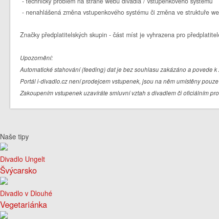
- technický problém na straně webu divadla / vstupenkového systému
- nenahlášená změna vstupenkového systému či změna ve struktuře we
Značky předplatitelských skupin - část míst je vyhrazena pro předplatitel
Upozornění:
Automatické stahování (feeding) dat je bez souhlasu zakázáno a povede k 
Portál i-divadlo.cz není prodejcem vstupenek, jsou na něm umístěny pouze 
Zakoupením vstupenek uzavíráte smluvní vztah s divadlem či oficiálním pr
Naše tipy
Divadlo Ungelt
Švýcarsko
Divadlo v Dlouhé
Vegetariánka