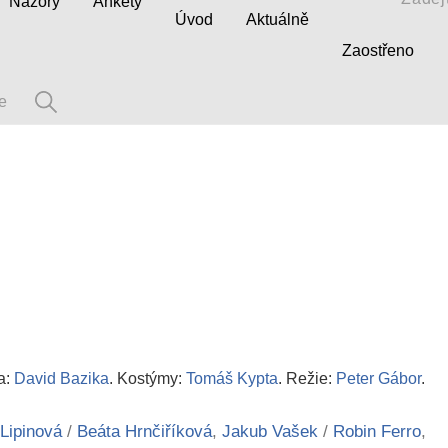
Názory
Ankety
Úvod
Aktuálně
Zaostřeno
a:
David Bazika
. Kostýmy:
Tomáš Kypta
. Režie:
Peter Gábor
.
-Lipinová
/
Beáta Hrnčiříková
,
Jakub Vašek
/
Robin Ferro
,