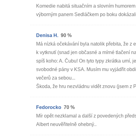
Komedie nabitá situačním a slovním humorem
výborným panem Sedláčkem po boku dokázali h
Denisa H.
90 %
Má nízká očekávání byla natolik přebita, že z
k vytknutí (snad jen občasné a mírné tlačení n
spíš koho: A. Čubu! On tyto typy zkrátka umí, 
svobodné pány v KSA. Musím mu vyjádřit obdiv o
večerů za sebou...
Škoda, že hru nezvládnu vidět znovu (jsem z P
Fedorocko
70 %
Mír opět nezklamal a další z povedených předst
Albert neuvěřitelně ohebný..