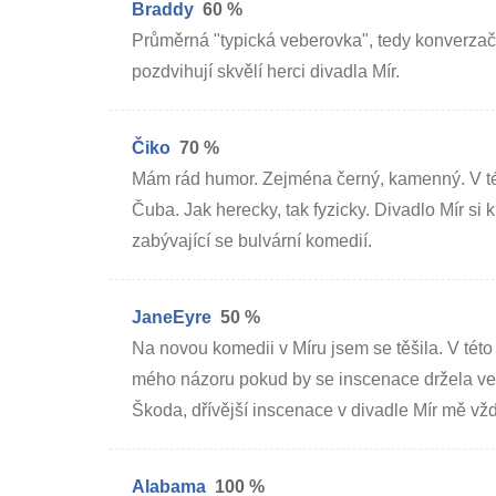
Braddy
60 %
Průměrná "typická veberovka", tedy konverza
pozdvihují skvělí herci divadla Mír.
Čiko
70 %
Mám rád humor. Zejména černý, kamenný. V téhl
Čuba. Jak herecky, tak fyzicky. Divadlo Mír si 
zabývající se bulvární komedií.
JaneEyre
50 %
Na novou komedii v Míru jsem se těšila. V této 
mého názoru pokud by se inscenace držela ve 
Škoda, dřívější inscenace v divadle Mír mě vžd
Alabama
100 %