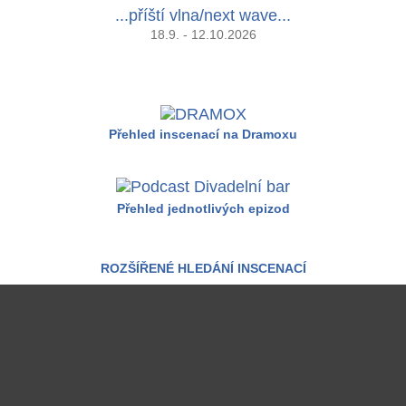
...příští vlna/next wave...
18.9. - 12.10.2026
Přehled inscenací na Dramoxu
Přehled jednotlivých epizod
ROZŠÍŘENÉ HLEDÁNÍ INSCENACÍ