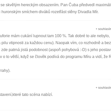
 se skvělým hereckým obsazením. Pan Čuba předvedl maximál
uronským smíchem diváků rozetřást stěny Divadla Mír.
+ souhlasí
 euforie mám cukání lupnout tam 100 %. Tak dobré to ale nebylo
a pilu vtipnosti za každou cenu). Naopak vím, co rozhodně a be
je zde patrná jistá podobnost (aspoň pohybová :-D) s jeho posta
 to větší, když se člověk podívá do programu Míru a vidí, že R
rahy).
+ souhlasí
avení,které tato scéna nabízí.