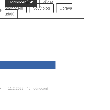
Hodnocení (9)
Přidat
hodnocení
Nový blog
Oprava
e
údajů
,
11.2.2022 | 48 hodnocení
sím