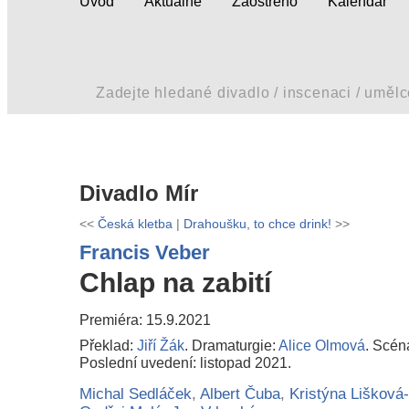
Úvod
Aktuálně
Zaostřeno
Kalendář
Divadlo Mír
<<
Česká kletba
|
Drahoušku, to chce drink!
>>
Francis Veber
Chlap na zabití
Premiéra: 15.9.2021
Překlad:
Jiří Žák
. Dramaturgie:
Alice Olmová
. Scén
Poslední uvedení: listopad 2021.
Michal Sedláček
,
Albert Čuba
,
Kristýna Lišková