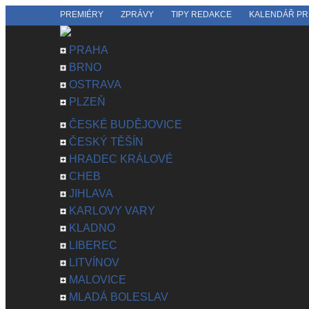
PREMIÉRY
ZPRÁVY
TIPY REDAKCE
KALENDÁŘ PR
PRAHA
BRNO
OSTRAVA
PLZEŇ
ČESKÉ BUDĚJOVICE
ČESKÝ TĚŠÍN
HRADEC KRÁLOVÉ
CHEB
JIHLAVA
KARLOVY VARY
KLADNO
LIBEREC
LITVÍNOV
MALOVICE
MLADÁ BOLESLAV