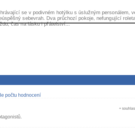
rávající se v podivném hotýlku s úslužným personálem, v
eúspěšný sebevrah. Dva průchozí pokoje, nefungující roleta
u, čas na lásku i přátelství...
le počtu hodnocení
+ souhla
tagonistů.