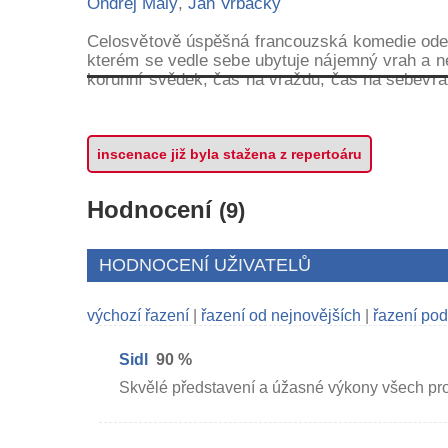
Ondřej Malý
,
Jan Vrbacký
Celosvětově úspěšná francouzská komedie odeh
kterém se vedle sebe ubytuje nájemný vrah a n
korunní svědek, čas na vraždu, čas na sebevražd
inscenace již byla stažena z repertoáru
Hodnocení
(9)
HODNOCENÍ UŽIVATELŮ
výchozí řazení
|
řazení od nejnovějších
|
řazení pod
Sidl
90 %
Skvělé představení a úžasné výkony všech pro