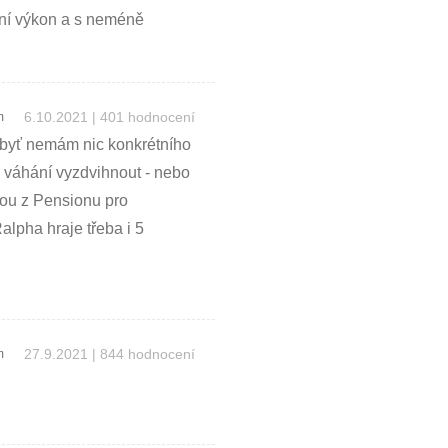
ní výkon a s neméně
6.10.2021 | 401 hodnocení
m
, byť nemám nic konkrétního
z váhání vyzdvihnout - nebo
vou z Pensionu pro
alpha hraje třeba i 5
27.9.2021 | 844 hodnocení
m