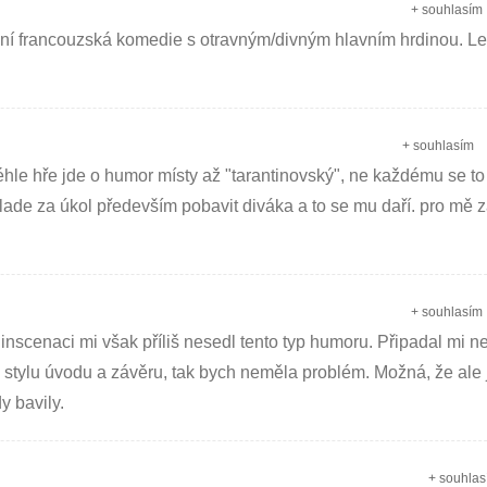
+ souhlasím
ční francouzská komedie s otravným/divným hlavním hrdinou. L
+ souhlasím
e hře jde o humor místy až "tarantinovský", ne každému se to mu
klade za úkol především pobavit diváka a to se mu daří. pro mě 
+ souhlasím
inscenaci mi však příliš nesedl tento typ humoru. Připadal mi ne
stylu úvodu a závěru, tak bych neměla problém. Možná, že ale 
y bavily.
+ souhlas