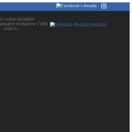
še online divadelní
aktuálně evidujeme 7 666
tvůrců...