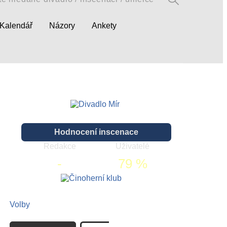
Kalendář
Názory
Ankety
Hodnocení inscenace
Redakce
Uživatelé
-
79 %
Volby