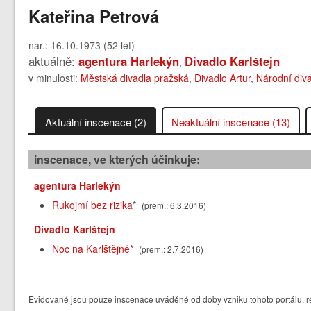
Kateřina Petrová
nar.: 16.10.1973 (52 let)
aktuálně:
agentura Harlekýn
Divadlo Karlštejn
,
v minulosti:
Městská divadla pražská
,
Divadlo Artur
,
Národní div
Aktuální inscenace (2)
Neaktuální inscenace (13)
inscenace, ve kterých účinkuje:
agentura Harlekýn
Rukojmí bez rizika
*
(prem.: 6.3.2016)
Divadlo Karlštejn
Noc na Karlštějně
*
(prem.: 2.7.2016)
Evidované jsou pouze inscenace uváděné od doby vzniku tohoto portálu, re