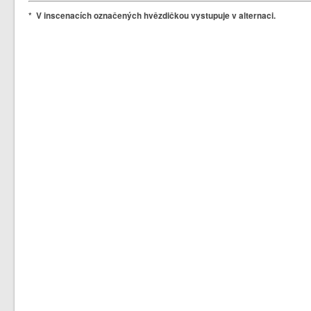
* V inscenacích označených hvězdičkou vystupuje v alternaci.