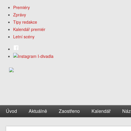
Premiéry
Zprávy
Tipy redakce
Kalendář premiér
Letní scény
Úvod
Aktuálně
Zaostřeno
Kalendář
Náz