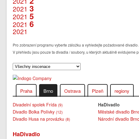
2
2021
3
2021
5
2021
6
2021
2021
Pro zobrazení programu vyberte záložku a vyhledejte požadované divadlo /
V přehledu jsou pouze ta divadla / soubory, u kterých aktuálně evidujeme
Praha
Brno
Ostrava
Plzeň
regiony
Divadelní spolek Frída
HaDivadlo
(9)
Divadlo Bolka Polívky
Městské divadlo Br
(12)
Divadlo Husa na provázku
Národní divadlo Brn
(8)
HaDivadlo