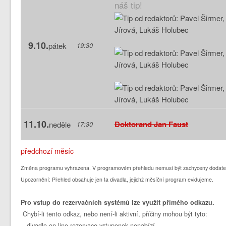
náš tip!
9.10.
pátek
19:30
11.10.
Doktorand Jan Faust
neděle
17:30
předchozí měsíc
Změna programu vyhrazena. V programovém přehledu nemusí být zachyceny dodate
Upozornění: Přehled obsahuje jen ta divadla, jejichž měsíční program evidujeme.
Pro vstup do rezervačních systémů lze využít přímého odkazu.
Chybí-li tento odkaz, nebo není-li aktivní, příčiny mohou být tyto:
- divadlo on-line rezervace vstupenek nenabízí