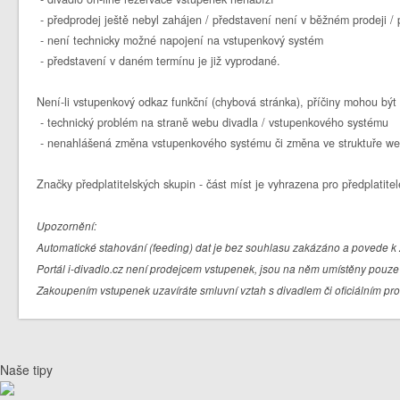
- předprodej ještě nebyl zahájen / představení není v běžném prodeji 
- není technicky možné napojení na vstupenkový systém
- představení v daném termínu je již vyprodané.
Není-li vstupenkový odkaz funkční (chybová stránka), příčiny mohou být 
- technický problém na straně webu divadla / vstupenkového systému
- nenahlášená změna vstupenkového systému či změna ve struktuře we
Značky předplatitelských skupin - část míst je vyhrazena pro předplatitel
Upozornění:
Automatické stahování (feeding) dat je bez souhlasu zakázáno a povede k 
Portál i-divadlo.cz není prodejcem vstupenek, jsou na něm umístěny pouze 
Zakoupením vstupenek uzavíráte smluvní vztah s divadlem či oficiálním pr
Naše tipy