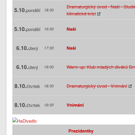
Dramaturgický úvod - Naši - Studi
5.10.
pondělí
18:30
klimatické krizi
5.10.
Naši
pondělí
19:30
6.10.
Naši
úterý
17:30
6.10.
Warm up: Klub mladých diváků Br
úterý
19:00
8.10.
Dramaturgický úvod - Vnímání
čtvrtek
18:30
8.10.
Vnímání
čtvrtek
19:30
Prezidentky