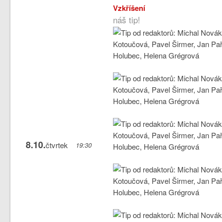
Vzkříšení
náš tip!
8.10.
čtvrtek
19:30