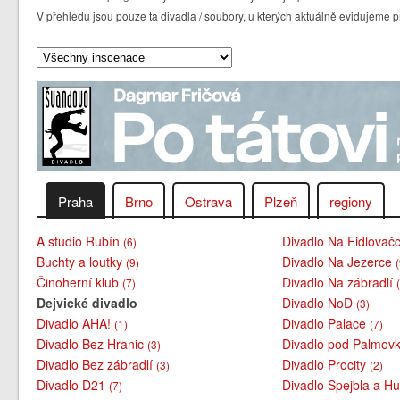
V přehledu jsou pouze ta divadla / soubory, u kterých aktuálně evidujeme
Praha
Brno
Ostrava
Plzeň
regiony
A studio Rubín
Divadlo Na Fidlovač
(6)
Buchty a loutky
Divadlo Na Jezerce
(9)
Činoherní klub
Divadlo Na zábradlí
(7)
Dejvické divadlo
Divadlo NoD
(3)
Divadlo AHA!
Divadlo Palace
(1)
(7)
Divadlo Bez Hranic
Divadlo pod Palmov
(3)
Divadlo Bez zábradlí
Divadlo Procity
(3)
(2)
Divadlo D21
Divadlo Spejbla a H
(7)