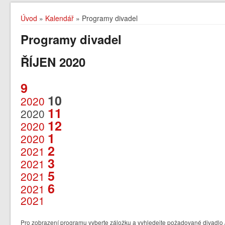
Úvod
»
Kalendář
» Programy divadel
Programy divadel
ŘÍJEN 2020
9
10
2020
11
2020
12
2020
1
2020
2
2021
3
2021
5
2021
6
2021
2021
Pro zobrazení programu vyberte záložku a vyhledejte požadované divadlo /