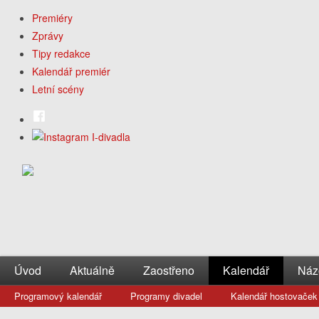
Premiéry
Zprávy
Tipy redakce
Kalendář premiér
Letní scény
Úvod
Aktuálně
Zaostřeno
Kalendář
Náz
Programový kalendář
Programy divadel
Kalendář hostovaček