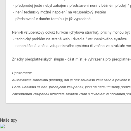
- předprodej ještě nebyl zahájen / představení není v běžném prodeji 
- není technicky možné napojení na vstupenkový systém
- představení v daném termínu je již vyprodané.
Není-li vstupenkový odkaz funkční (chybová stránka), příčiny mohou být 
- technický problém na straně webu divadla / vstupenkového systému
- nenahlášená změna vstupenkového systému či změna ve struktuře we
Značky předplatitelských skupin - část míst je vyhrazena pro předplatitel
Upozornění:
Automatické stahování (feeding) dat je bez souhlasu zakázáno a povede k 
Portál i-divadlo.cz není prodejcem vstupenek, jsou na něm umístěny pouze 
Zakoupením vstupenek uzavíráte smluvní vztah s divadlem či oficiálním pr
Naše tipy