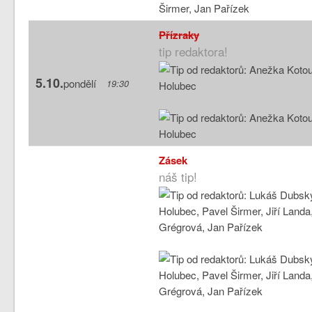
Přízraky
tip redaktora!
5.10.
pondělí
19:30
Zásek
náš tip!