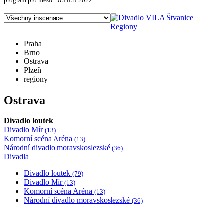
program pro měsíc DUBEN 2022.
Regiony
Praha
Brno
Ostrava
Plzeň
regiony
Ostrava
Divadlo loutek
Divadlo Mír
(13)
Komorní scéna Aréna
(13)
Národní divadlo moravskoslezské
(36)
Divadla
Divadlo loutek
(79)
Divadlo Mír
(13)
Komorní scéna Aréna
(13)
Národní divadlo moravskoslezské
(36)