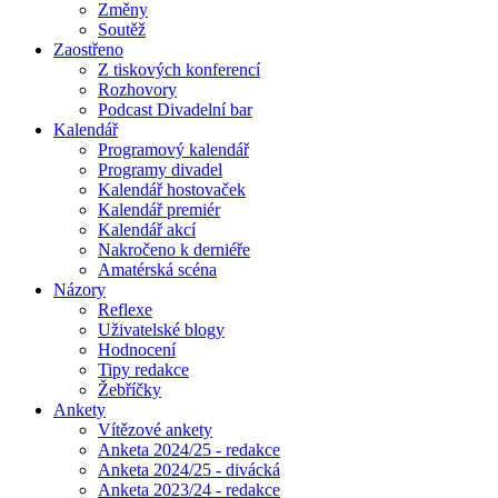
Změny
Soutěž
Zaostřeno
Z tiskových konferencí
Rozhovory
Podcast Divadelní bar
Kalendář
Programový kalendář
Programy divadel
Kalendář hostovaček
Kalendář premiér
Kalendář akcí
Nakročeno k derniéře
Amatérská scéna
Názory
Reflexe
Uživatelské blogy
Hodnocení
Tipy redakce
Žebříčky
Ankety
Vítězové ankety
Anketa 2024/25 - redakce
Anketa 2024/25 - divácká
Anketa 2023/24 - redakce