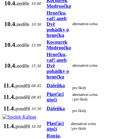
Kocourek
10.4.
neděle
10:00
Modroočko
Hrnečku,
vař! aneb
10.4.
Dvě
neděle
alternativní scéna
10:30
pohádky o
hrnečku
Kocourek
10.4.
neděle
15:00
Modroočko
Hrnečku,
vař! aneb
10.4.
Dvě
neděle
alternativní scéna
15:30
pohádky o
hrnečku
11.4.
Dášeňka
pondělí
08:45
pro školy
Plasťáci
alternativní scéna
11.4.
pondělí
08:45
útočí
| pro školy
11.4.
Dášeňka
pondělí
10:30
pro školy
Plasťáci
alternativní scéna
11.4.
pondělí
10:30
útočí
| pro školy
Ronja,