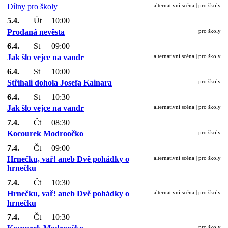
Dílny pro školy
alternativní scéna | pro školy
5.4.
Út
10:00
Prodaná nevěsta
pro školy
6.4.
St
09:00
Jak šlo vejce na vandr
alternativní scéna | pro školy
6.4.
St
10:00
Stříhali dohola Josefa Kainara
pro školy
6.4.
St
10:30
Jak šlo vejce na vandr
alternativní scéna | pro školy
7.4.
Čt
08:30
Kocourek Modroočko
pro školy
7.4.
Čt
09:00
Hrnečku, vař! aneb Dvě pohádky o
alternativní scéna | pro školy
hrnečku
7.4.
Čt
10:30
Hrnečku, vař! aneb Dvě pohádky o
alternativní scéna | pro školy
hrnečku
7.4.
Čt
10:30
pro školy