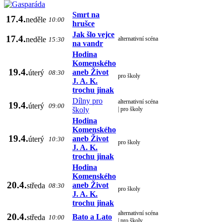
Smrt na
17.4.
neděle
10:00
hrušce
Jak šlo vejce
17.4.
neděle
alternativní scéna
15:30
na vandr
Hodina
Komenského
19.4.
aneb Život
úterý
08:30
pro školy
J. A. K.
trochu jinak
Dílny pro
alternativní scéna
19.4.
úterý
09:00
školy
| pro školy
Hodina
Komenského
19.4.
aneb Život
úterý
10:30
pro školy
J. A. K.
trochu jinak
Hodina
Komenského
20.4.
aneb Život
středa
08:30
pro školy
J. A. K.
trochu jinak
alternativní scéna
20.4.
Bato a Lato
středa
10:00
| pro školy