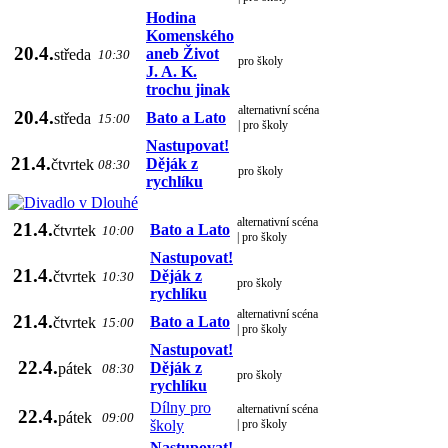
Hodina
Komenského
20.4.
aneb Život
středa
10:30
pro školy
J. A. K.
trochu jinak
alternativní scéna
20.4.
Bato a Lato
středa
15:00
| pro školy
Nastupovat!
21.4.
Děják z
čtvrtek
08:30
pro školy
rychlíku
alternativní scéna
21.4.
Bato a Lato
čtvrtek
10:00
| pro školy
Nastupovat!
21.4.
Děják z
čtvrtek
10:30
pro školy
rychlíku
alternativní scéna
21.4.
Bato a Lato
čtvrtek
15:00
| pro školy
Nastupovat!
22.4.
Děják z
pátek
08:30
pro školy
rychlíku
Dílny pro
alternativní scéna
22.4.
pátek
09:00
školy
| pro školy
Nastupovat!