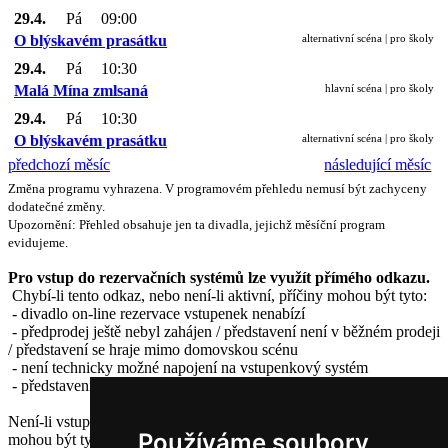
29.4.
Pá
09:00
O blýskavém prasátku
alternativní scéna | pro školy
29.4.
Pá
10:30
Malá Mína zmlsaná
hlavní scéna | pro školy
29.4.
Pá
10:30
O blýskavém prasátku
alternativní scéna | pro školy
předchozí měsíc
následující měsíc
Změna programu vyhrazena. V programovém přehledu nemusí být zachyceny
dodatečné změny.
Upozornění: Přehled obsahuje jen ta divadla, jejichž měsíční program
evidujeme.
Pro vstup do rezervačních systémů lze využít přímého odkazu.
Chybí-li tento odkaz, nebo není-li aktivní, příčiny mohou být tyto:
- divadlo on-line rezervace vstupenek nenabízí
- předprodej ještě nebyl zahájen / představení není v běžném prodeji
/ představení se hraje mimo domovskou scénu
- není technicky možné napojení na vstupenkový systém
- představení v daném termínu je již vyprodané.
Není-li vstupenkový odkaz funkční (chybová stránka), příčiny
Používáme soubory
mohou být tyto: