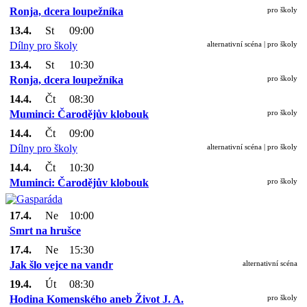
Ronja, dcera loupežníka
pro školy
13.4.
St
09:00
Dílny pro školy
alternativní scéna | pro školy
13.4.
St
10:30
Ronja, dcera loupežníka
pro školy
14.4.
Čt
08:30
Muminci: Čarodějův klobouk
pro školy
14.4.
Čt
09:00
Dílny pro školy
alternativní scéna | pro školy
14.4.
Čt
10:30
Muminci: Čarodějův klobouk
pro školy
17.4.
Ne
10:00
Smrt na hrušce
17.4.
Ne
15:30
Jak šlo vejce na vandr
alternativní scéna
19.4.
Út
08:30
Hodina Komenského aneb Život J. A.
pro školy