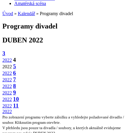
Amatérská scéna
Úvod
»
Kalendář
» Programy divadel
Programy divadel
DUBEN 2022
3
4
2022
5
2022
6
2022
7
2022
8
2022
9
2022
10
2022
11
2022
2022
Pro zobrazení programu vyberte záložku a vyhledejte požadované divadlo /
soubor. Kliknutím program otevřete.
V přehledu jsou pouze ta divadla / soubory, u kterých aktuálně evidujeme