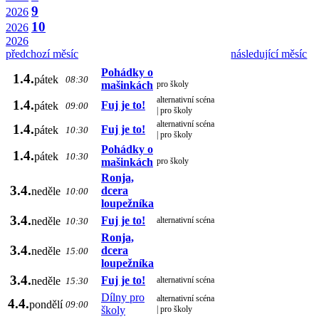
9
2026
10
2026
2026
předchozí měsíc
následující měsíc
Pohádky o
1.4.
pátek
08:30
mašinkách
pro školy
alternativní scéna
1.4.
Fuj je to!
pátek
09:00
| pro školy
alternativní scéna
1.4.
Fuj je to!
pátek
10:30
| pro školy
Pohádky o
1.4.
pátek
10:30
mašinkách
pro školy
Ronja,
3.4.
dcera
neděle
10:00
loupežníka
3.4.
Fuj je to!
neděle
alternativní scéna
10:30
Ronja,
3.4.
dcera
neděle
15:00
loupežníka
3.4.
Fuj je to!
neděle
alternativní scéna
15:30
Dílny pro
alternativní scéna
4.4.
pondělí
09:00
školy
| pro školy