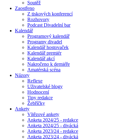
Soutěž
Zaostřeno
Z tiskových konferencí
Rozhovory
Podcast Divadelní bar
Kalendář
Programový kalendář
Programy divadel
Kalendář hostovaček
Kalendář premiér
Kalendář akcí
Nakročeno k derniéře
Amatérská scéna
Názory
Reflexe
Uživatelské blogy
Hodnocení
Tipy redakce
Žebříčky
Ankety
Vítězové ankety
Anketa 2024/25 - redakce
Anketa 2024/25 - divácká
Anketa 2023/24 - redakce
Anketa 2023/24 - divácká