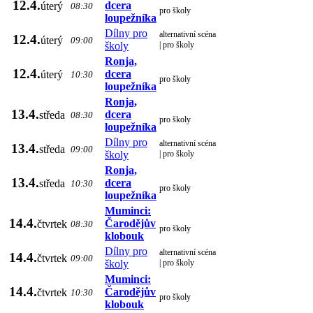
12.4.
dcera
úterý
08:30
pro školy
loupežníka
Dílny pro
alternativní scéna
12.4.
úterý
09:00
školy
| pro školy
Ronja,
12.4.
dcera
úterý
10:30
pro školy
loupežníka
Ronja,
13.4.
dcera
středa
08:30
pro školy
loupežníka
Dílny pro
alternativní scéna
13.4.
středa
09:00
školy
| pro školy
Ronja,
13.4.
dcera
středa
10:30
pro školy
loupežníka
Muminci:
14.4.
Čarodějův
čtvrtek
08:30
pro školy
klobouk
Dílny pro
alternativní scéna
14.4.
čtvrtek
09:00
školy
| pro školy
Muminci:
14.4.
Čarodějův
čtvrtek
10:30
pro školy
klobouk