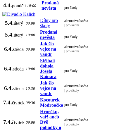
Prodaná
4.4.
pondělí
10:00
nevěsta
pro školy
Dílny pro
alternativní scéna
5.4.
úterý
09:00
školy
| pro školy
Prodaná
5.4.
úterý
10:00
nevěsta
pro školy
Jak šlo
alternativní scéna
6.4.
vejce na
středa
09:00
| pro školy
vandr
Stříhali
dohola
6.4.
středa
10:00
Josefa
pro školy
Kainara
Jak šlo
alternativní scéna
6.4.
vejce na
středa
10:30
| pro školy
vandr
Kocourek
7.4.
čtvrtek
08:30
Modroočko
pro školy
Hrnečku,
vař! aneb
alternativní scéna
7.4.
Dvě
čtvrtek
09:00
| pro školy
pohádky o