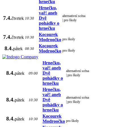
hrnečku
Hrnečku,
vař! aneb
alternativní scéna
7.4.
Dvě
čtvrtek
10:30
| pro školy
pohádky o
hrnečku
Kocourek
7.4.
čtvrtek
10:30
Modroočko
pro školy
Kocourek
8.4.
pátek
08:30
Modroočko
pro školy
Hrnečku,
vař! aneb
alternativní scéna
8.4.
Dvě
pátek
09:00
| pro školy
pohádky o
hrnečku
Hrnečku,
vař! aneb
alternativní scéna
8.4.
Dvě
pátek
10:30
| pro školy
pohádky o
hrnečku
Kocourek
8.4.
pátek
10:30
Modroočko
pro školy