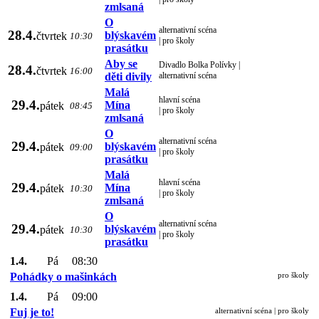
zmlsaná
O
alternativní scéna
28.4.
blýskavém
čtvrtek
10:30
| pro školy
prasátku
Aby se
Divadlo Bolka Polívky |
28.4.
čtvrtek
16:00
děti divily
alternativní scéna
Malá
hlavní scéna
29.4.
Mína
pátek
08:45
| pro školy
zmlsaná
O
alternativní scéna
29.4.
blýskavém
pátek
09:00
| pro školy
prasátku
Malá
hlavní scéna
29.4.
Mína
pátek
10:30
| pro školy
zmlsaná
O
alternativní scéna
29.4.
blýskavém
pátek
10:30
| pro školy
prasátku
1.4.
Pá
08:30
Pohádky o mašinkách
pro školy
1.4.
Pá
09:00
Fuj je to!
alternativní scéna | pro školy