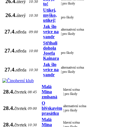
26.4.
úterý
10:30
to!
| pro školy
Utíkej,
26.4.
myško,
úterý
10:30
pro školy
utíkej!
Jak šlo
alternativní scéna
27.4.
vejce na
středa
09:00
| pro školy
vandr
Stříhali
dohola
27.4.
středa
10:00
Josefa
pro školy
Kainara
Jak šlo
alternativní scéna
27.4.
vejce na
středa
10:30
| pro školy
vandr
Malá
hlavní scéna
28.4.
Mína
čtvrtek
08:45
| pro školy
zmlsaná
O
alternativní scéna
28.4.
blýskavém
čtvrtek
09:00
| pro školy
prasátku
Malá
hlavní scéna
28.4.
Mína
čtvrtek
10:30
| pro školy