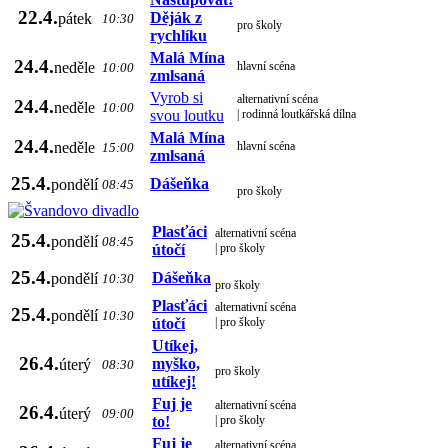
22.4.
Děják z
pátek
10:30
pro školy
rychlíku
Malá Mína
24.4.
neděle
hlavní scéna
10:00
zmlsaná
Vyrob si
alternativní scéna
24.4.
neděle
10:00
svou loutku
| rodinná loutkářská dílna
Malá Mína
24.4.
neděle
hlavní scéna
15:00
zmlsaná
25.4.
Dášeňka
pondělí
08:45
pro školy
Plasťáci
alternativní scéna
25.4.
pondělí
08:45
útočí
| pro školy
25.4.
Dášeňka
pondělí
10:30
pro školy
Plasťáci
alternativní scéna
25.4.
pondělí
10:30
útočí
| pro školy
Utíkej,
26.4.
myško,
úterý
08:30
pro školy
utíkej!
Fuj je
alternativní scéna
26.4.
úterý
09:00
to!
| pro školy
Fuj je
alternativní scéna