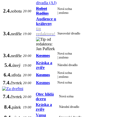
divadla (AJ)
Robot
Nová scéna
2.4.
sobota
20:00
Radius
| zrušeno
Audience u
královny
tip
3.4.
redaktora!
neděle
Stavovské divadlo
19:00
Nová scéna
3.4.
Kosmos
neděle
20:00
| zrušeno
Kráska a
5.4.
úterý
Národní divadlo
19:00
zvíře
Nová scéna
6.4.
Kosmos
středa
20:00
| zrušeno
7.4.
Kosmos
čtvrtek
Nová scéna
20:00
Otec hlídá
7.4.
čtvrtek
Nová scéna
20:00
dceru
Kráska a
8.4.
pátek
Národní divadlo
19:00
zvíře
Vassa