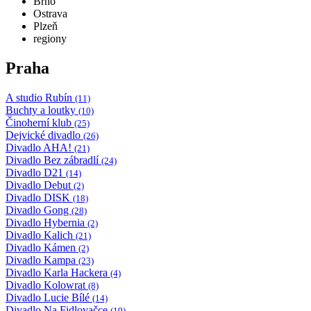
Brno
Ostrava
Plzeň
regiony
Praha
A studio Rubín
(11)
Buchty a loutky
(10)
Činoherní klub
(25)
Dejvické divadlo
(26)
Divadlo AHA!
(21)
Divadlo Bez zábradlí
(24)
Divadlo D21
(14)
Divadlo Debut
(2)
Divadlo DISK
(18)
Divadlo Gong
(28)
Divadlo Hybernia
(2)
Divadlo Kalich
(21)
Divadlo Kámen
(2)
Divadlo Kampa
(23)
Divadlo Karla Hackera
(4)
Divadlo Kolowrat
(8)
Divadlo Lucie Bílé
(14)
Divadlo Na Fidlovačce
(19)