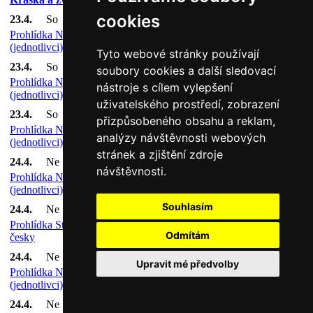
cookies
23.4.
So
10:00
Prohlídka Národního divadla
Národní divadlo
(jednotlivci) česky
Tyto webové stránky používají
23.4.
So
11:30
soubory cookies a další sledovací
Prohlídka Národního divadla
Národní divadlo
nástroje s cílem vylepšení
(jednotlivci) česky
uživatelského prostředí, zobrazení
23.4.
So
13:00
přizpůsobeného obsahu a reklam,
Prohlídka Národního divadla
Národní divadlo
analýzy návštěvnosti webových
(jednotlivci) anglicky
stránek a zjištění zdroje
24.4.
Ne
09:00
návštěvnosti.
Prohlídka Národního divadla
Národní divadlo
(jednotlivci) česky
Souhlasím
24.4.
Ne
10:00
Prohlídka Státní opery (jednotlivci)
Státní opera
Odmítám
česky
24.4.
Ne
10:30
Upravit mé předvolby
Prohlídka Národního divadla
Národní divadlo
(jednotlivci) česky
24.4.
Ne
11:30