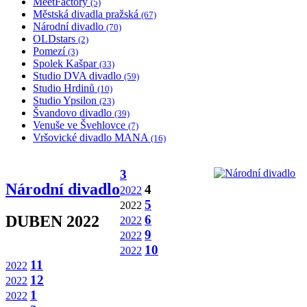
MeetFactory
(5)
Městská divadla pražská
(67)
Národní divadlo
(70)
OLDstars
(2)
Pomezí
(3)
Spolek Kašpar
(33)
Studio DVA divadlo
(59)
Studio Hrdinů
(10)
Studio Ypsilon
(23)
Švandovo divadlo
(39)
Venuše ve Švehlovce
(7)
Vršovické divadlo MANA
(16)
3
Národní divadlo
4
2022
5
2022
6
DUBEN 2022
2022
9
2022
10
2022
11
2022
12
2022
1
2022