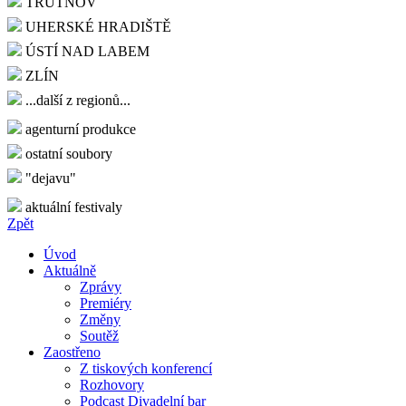
TRUTNOV
UHERSKÉ HRADIŠTĚ
ÚSTÍ NAD LABEM
ZLÍN
...další z regionů...
agenturní produkce
ostatní soubory
"dejavu"
aktuální festivaly
Zpět
Úvod
Aktuálně
Zprávy
Premiéry
Změny
Soutěž
Zaostřeno
Z tiskových konferencí
Rozhovory
Podcast Divadelní bar