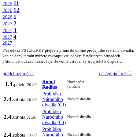
11
2026
12
2026
1
2026
2
2027
3
2027
4
2027
2027
Přes odkaz VSTUPENKY přejdete přímo do online prodejního systému divadla,
kde na daný termín můžete zakoupit vstupenky. V některých případech
přítomnost odkazu nezaručuje, že volné vstupenky jsou ještě k dispozici.
předchozí měsíc
následující měsíc
Robot
Nová scéna
1.4.
pátek
20:00
Radius
| zrušeno
Prohlídka
2.4.
Národního
sobota
Národní divadlo
10:00
divadla (ČJ)
Prohlídka
2.4.
Národního
sobota
Národní divadlo
11:30
divadla (ČJ)
Prohlídka
2.4.
Národního
sobota
Národní divadlo
13:00