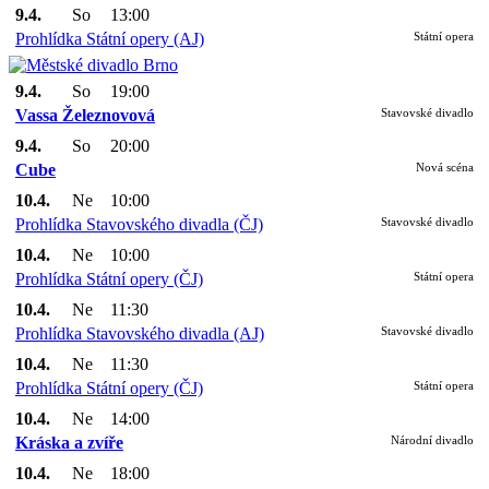
9.4.
So
13:00
Prohlídka Státní opery (AJ)
Státní opera
9.4.
So
19:00
Vassa Železnovová
Stavovské divadlo
9.4.
So
20:00
Cube
Nová scéna
10.4.
Ne
10:00
Prohlídka Stavovského divadla (ČJ)
Stavovské divadlo
10.4.
Ne
10:00
Prohlídka Státní opery (ČJ)
Státní opera
10.4.
Ne
11:30
Prohlídka Stavovského divadla (AJ)
Stavovské divadlo
10.4.
Ne
11:30
Prohlídka Státní opery (ČJ)
Státní opera
10.4.
Ne
14:00
Kráska a zvíře
Národní divadlo
10.4.
Ne
18:00