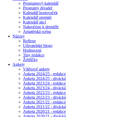
Programový kalendář
Programy divadel
Kalendář hostovaček
Kalendář premiér
Kalendář akcí
Nakročeno k derniéře
Amatérská scéna
Názory
Reflexe
Uživatelské blogy
Hodnocení
Tipy redakce
Žebříčky
Ankety
Vítězové ankety
Anketa 2024/25 - redakce
Anketa 2024/25 - divácká
Anketa 2023/24 - redakce
Anketa 2023/24 - divácká
Anketa 2022/23 - redakce
Anketa 2022/23 - divácká
Anketa 2021/22 - redakce
Anketa 2021/22 - divácká
Anketa 2020/21 - redakce
Anketa 2020/21 - divácká