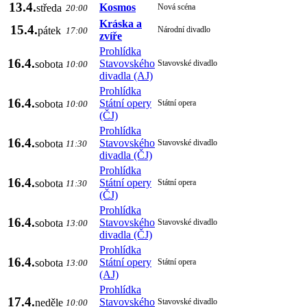
13.4.
Kosmos
středa
Nová scéna
20:00
Kráska a
15.4.
pátek
Národní divadlo
17:00
zvíře
Prohlídka
16.4.
Stavovského
sobota
Stavovské divadlo
10:00
divadla (AJ)
Prohlídka
16.4.
Státní opery
sobota
Státní opera
10:00
(ČJ)
Prohlídka
16.4.
Stavovského
sobota
Stavovské divadlo
11:30
divadla (ČJ)
Prohlídka
16.4.
Státní opery
sobota
Státní opera
11:30
(ČJ)
Prohlídka
16.4.
Stavovského
sobota
Stavovské divadlo
13:00
divadla (ČJ)
Prohlídka
16.4.
Státní opery
sobota
Státní opera
13:00
(AJ)
Prohlídka
17.4.
Stavovského
neděle
Stavovské divadlo
10:00