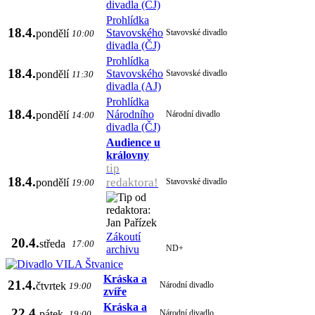
divadla (ČJ)
Prohlídka
18.4.
Stavovského
pondělí
Stavovské divadlo
10:00
divadla (ČJ)
Prohlídka
18.4.
Stavovského
pondělí
Stavovské divadlo
11:30
divadla (AJ)
Prohlídka
18.4.
Národního
pondělí
Národní divadlo
14:00
divadla (ČJ)
Audience u
královny
tip
18.4.
redaktora!
pondělí
Stavovské divadlo
19:00
Zákoutí
20.4.
středa
17:00
archivu
ND+
Kráska a
21.4.
čtvrtek
Národní divadlo
19:00
zvíře
Kráska a
22.4.
pátek
Národní divadlo
19:00