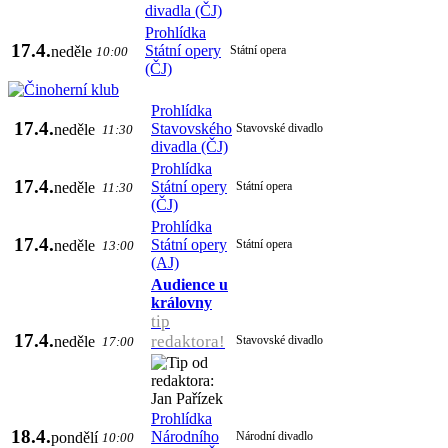
divadla (ČJ)
Prohlídka
17.4.
Státní opery
neděle
Státní opera
10:00
(ČJ)
Prohlídka
17.4.
Stavovského
neděle
Stavovské divadlo
11:30
divadla (ČJ)
Prohlídka
17.4.
Státní opery
neděle
Státní opera
11:30
(ČJ)
Prohlídka
17.4.
Státní opery
neděle
Státní opera
13:00
(AJ)
Audience u
královny
tip
17.4.
redaktora!
neděle
Stavovské divadlo
17:00
Prohlídka
18.4.
Národního
pondělí
Národní divadlo
10:00