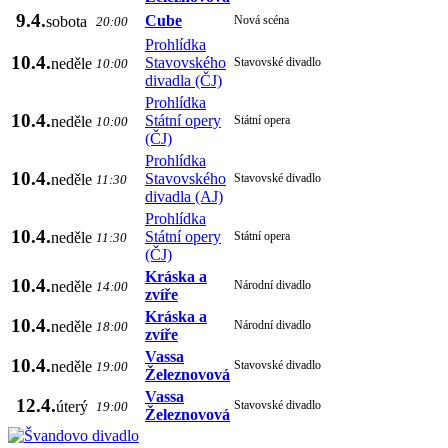
9.4.
Cube
sobota
Nová scéna
20:00
Prohlídka
10.4.
Stavovského
neděle
Stavovské divadlo
10:00
divadla (ČJ)
Prohlídka
10.4.
Státní opery
neděle
Státní opera
10:00
(ČJ)
Prohlídka
10.4.
Stavovského
neděle
Stavovské divadlo
11:30
divadla (AJ)
Prohlídka
10.4.
Státní opery
neděle
Státní opera
11:30
(ČJ)
Kráska a
10.4.
neděle
Národní divadlo
14:00
zvíře
Kráska a
10.4.
neděle
Národní divadlo
18:00
zvíře
Vassa
10.4.
neděle
Stavovské divadlo
19:00
Železnovová
Vassa
12.4.
úterý
Stavovské divadlo
19:00
Železnovová