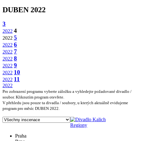
DUBEN 2022
3
4
2022
5
2022
6
2022
7
2022
8
2022
9
2022
10
2022
11
2022
2022
Pro zobrazení programu vyberte záložku a vyhledejte požadované divadlo /
soubor. Kliknutím program otevřete.
V přehledu jsou pouze ta divadla / soubory, u kterých aktuálně evidujeme
program pro měsíc DUBEN 2022.
Regiony
Praha