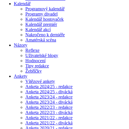
Kalendář
Programový kalendář
Programy divadel
Kalendář hostovaček
Kalendář premiér
Kalendář akcí
Nakročeno k derniéře
Amatérská scéna
Názory
Reflexe
Uživatelské blogy
Hodnocení
Tipy redakce
Žebříčky
Ankety
Vítězové ankety
Anketa 2024/25 - redakce
Anketa 2024/25 - divácká
Anketa 2023/24 - redakce
Anketa 2023/24 - divácká
Anketa 2022/23 - redakce
Anketa 2022/23 - divácká
Anketa 2021/22 - redakce
Anketa 2021/22 - divácká
Anketa 2020/21 - redakce