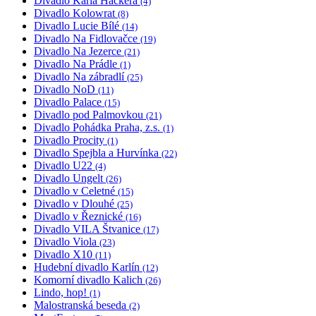
Divadlo Karla Hackera
(4)
Divadlo Kolowrat
(8)
Divadlo Lucie Bílé
(14)
Divadlo Na Fidlovačce
(19)
Divadlo Na Jezerce
(21)
Divadlo Na Prádle
(1)
Divadlo Na zábradlí
(25)
Divadlo NoD
(11)
Divadlo Palace
(15)
Divadlo pod Palmovkou
(21)
Divadlo Pohádka Praha, z.s.
(1)
Divadlo Procity
(1)
Divadlo Spejbla a Hurvínka
(22)
Divadlo U22
(4)
Divadlo Ungelt
(26)
Divadlo v Celetné
(15)
Divadlo v Dlouhé
(25)
Divadlo v Řeznické
(16)
Divadlo VILA Štvanice
(17)
Divadlo Viola
(23)
Divadlo X10
(11)
Hudební divadlo Karlín
(12)
Komorní divadlo Kalich
(26)
Lindo, hop!
(1)
Malostranská beseda
(2)