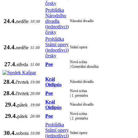
česky
Prohlídka
Národního
24.4.
divadla
neděle
Národní divadlo
10:30
(jednotlivci)
česky
Prohlídka
Státní opery
24.4.
neděle
Státní opera
11:30
(jednotlivci)
česky
Nová scéna
27.4.
Poe
středa
11:00
| Generální zkouška
Král
28.4.
čtvrtek
Národní divadlo
19:00
Oidipús
Nová scéna
28.4.
Poe
čtvrtek
20:00
| 1. premiéra
Král
29.4.
pátek
Národní divadlo
19:00
Oidipús
Nová scéna
29.4.
Poe
pátek
20:00
| 2. premiéra
Prohlídka
Státní opery
30.4.
sobota
Státní opera
10:00
(jednotlivci)