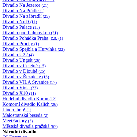
Divadlo Na Jezerce
(21)
Divadlo Na Prádle
(1)
Divadlo Na zábradlí
(25)
Divadlo NoD
(11)
Divadlo Palace
(15)
Divadlo pod Palmovkou
(21)
Divadlo Pohádka Praha, z.s.
(1)
Divadlo Procity
(1)
Divadlo Spejbla a Hurvínka
(22)
Divadlo U22
(4)
Divadlo Ungelt
(26)
Divadlo v Celetné
(15)
Divadlo v Dlouhé
(25)
Divadlo v Řeznické
(16)
Divadlo VILA Štvanice
(17)
Divadlo Viola
(23)
Divadlo X10
(11)
Hudební divadlo Karlín
(12)
Komorní divadlo Kalich
(26)
Lindo, hop!
(1)
Malostranská beseda
(2)
MeetFactory
(5)
Městská divadla pražská
(67)
Národní divadlo