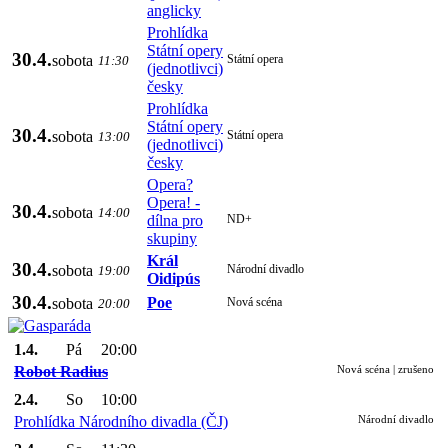
anglicky
Prohlídka
Státní opery
30.4.
sobota
Státní opera
11:30
(jednotlivci)
česky
Prohlídka
Státní opery
30.4.
sobota
Státní opera
13:00
(jednotlivci)
česky
Opera?
Opera! -
30.4.
sobota
14:00
dílna pro
ND+
skupiny
Král
30.4.
sobota
Národní divadlo
19:00
Oidipús
30.4.
Poe
sobota
Nová scéna
20:00
1.4.
Pá
20:00
Robot Radius
Nová scéna | zrušeno
2.4.
So
10:00
Prohlídka Národního divadla (ČJ)
Národní divadlo