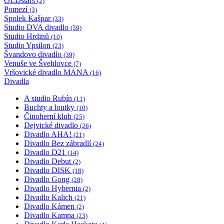
OLDstars
(2)
Pomezí
(3)
Spolek Kašpar
(33)
Studio DVA divadlo
(59)
Studio Hrdinů
(10)
Studio Ypsilon
(23)
Švandovo divadlo
(39)
Venuše ve Švehlovce
(7)
Vršovické divadlo MANA
(16)
Divadla
A studio Rubín
(11)
Buchty a loutky
(10)
Činoherní klub
(25)
Dejvické divadlo
(26)
Divadlo AHA!
(21)
Divadlo Bez zábradlí
(24)
Divadlo D21
(14)
Divadlo Debut
(2)
Divadlo DISK
(18)
Divadlo Gong
(28)
Divadlo Hybernia
(2)
Divadlo Kalich
(21)
Divadlo Kámen
(2)
Divadlo Kampa
(23)