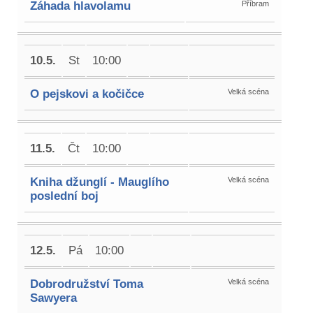
Záhada hlavolamu
Příbram
10.5.
St
10:00
O pejskovi a kočičce
Velká scéna
11.5.
Čt
10:00
Kniha džunglí - Mauglího
Velká scéna
poslední boj
12.5.
Pá
10:00
Dobrodružství Toma
Velká scéna
Sawyera