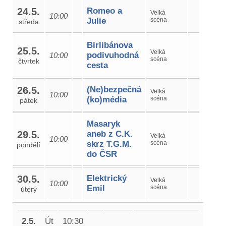
24.5.
Romeo a
Velká
10:00
Julie
scéna
středa
Birlibánova
25.5.
Velká
podivuhodná
10:00
scéna
čtvrtek
cesta
26.5.
(Ne)bezpečná
Velká
10:00
(ko)média
scéna
pátek
Masaryk
29.5.
aneb z C.K.
Velká
10:00
skrz T.G.M.
scéna
pondělí
do ČSR
30.5.
Elektrický
Velká
10:00
Emil
scéna
úterý
2.5.
Út
10:30