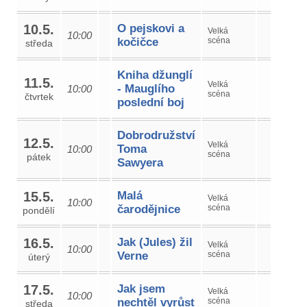
10.5.
O pejskovi a
Velká
10:00
kočičce
scéna
středa
Kniha džunglí
11.5.
Velká
- Mauglího
10:00
scéna
čtvrtek
poslední boj
Dobrodružství
12.5.
Velká
Toma
10:00
scéna
pátek
Sawyera
15.5.
Malá
Velká
10:00
čarodějnice
scéna
pondělí
16.5.
Jak (Jules) žil
Velká
10:00
Verne
scéna
úterý
17.5.
Jak jsem
Velká
10:00
nechtěl vyrůst
scéna
středa