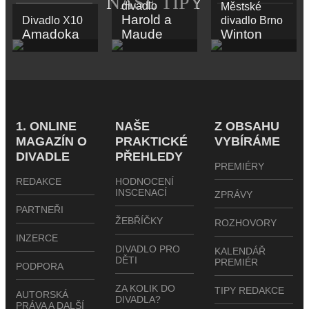
NAŠE TIPY
divadlo
Městské
Harold a
Divadlo X10
divadlo Brno
Amadoka
Maude
Winton
1. ONLINE
NAŠE
Z OBSAHU
MAGAZÍN O
PRAKTICKÉ
VYBÍRÁME
DIVADLE
PŘEHLEDY
PREMIÉRY
REDAKCE
HODNOCENÍ
INSCENACÍ
ZPRÁVY
PARTNEŘI
ŽEBŘÍČKY
ROZHOVORY
INZERCE
DIVADLO PRO
KALENDÁŘ
DĚTI
PREMIÉR
PODPORA
ZA KOLIK DO
TIPY REDAKCE
AUTORSKÁ
DIVADLA?
PRÁVA A DALŠÍ