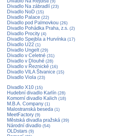
Divadlo Na Rejdišti
(9)
Divadlo Na zábradlí
(23)
Divadlo NoD
(15)
Divadlo Palace
(22)
Divadlo pod Palmovkou
(26)
Divadlo Pohádka Praha, z.s.
(2)
Divadlo Procity
(4)
Divadlo Spejbla a Hurvínka
(17)
Divadlo U22
(1)
Divadlo Ungelt
(29)
Divadlo v Celetné
(31)
Divadlo v Dlouhé
(28)
Divadlo v Řeznické
(16)
Divadlo VILA Štvanice
(15)
Divadlo Viola
(23)
Divadlo X10
(15)
Hudební divadlo Karlín
(28)
Komorní divadlo Kalich
(18)
M.B.A. Company
(1)
Malostranská beseda
(1)
MeetFactory
(9)
Městská divadla pražská
(39)
Národní divadlo
(54)
OLDstars
(9)