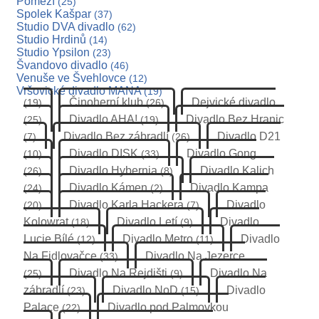
Pomezí
(25)
Spolek Kašpar
(37)
Studio DVA divadlo
(62)
Studio Hrdinů
(14)
Studio Ypsilon
(23)
Švandovo divadlo
(46)
Venuše ve Švehlovce
(12)
Vršovické divadlo MANA
(19)
Činoherní klub
Dejvické divadlo
(19)
(26)
Divadlo AHA!
Divadlo Bez Hranic
(25)
(19)
Divadlo Bez zábradlí
Divadlo D21
(7)
(26)
Divadlo DISK
Divadlo Gong
(10)
(33)
Divadlo Hybernia
Divadlo Kalich
(26)
(8)
Divadlo Kámen
Divadlo Kampa
(24)
(2)
Divadlo Karla Hackera
Divadlo
(20)
(7)
Kolowrat
Divadlo Letí
Divadlo
(18)
(9)
Lucie Bílé
Divadlo Metro
Divadlo
(12)
(11)
Na Fidlovačce
Divadlo Na Jezerce
(33)
Divadlo Na Rejdišti
Divadlo Na
(25)
(9)
zábradlí
Divadlo NoD
Divadlo
(23)
(15)
Palace
Divadlo pod Palmovkou
(22)