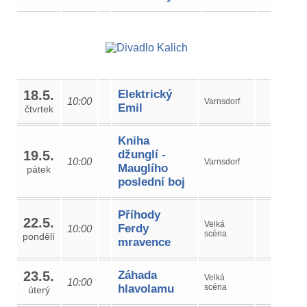
18.5.
Elektrický
10:00
Varnsdorf
Emil
čtvrtek
Kniha
19.5.
džunglí -
10:00
Varnsdorf
Mauglího
pátek
poslední boj
Příhody
22.5.
Velká
Ferdy
10:00
scéna
pondělí
mravence
23.5.
Záhada
Velká
10:00
hlavolamu
scéna
úterý