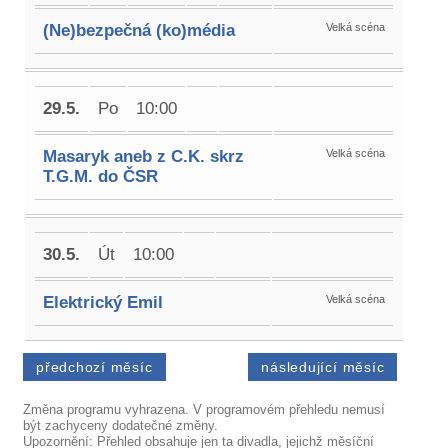
(Ne)bezpečná (ko)média
Velká scéna
29.5.
Po
10:00
Masaryk aneb z C.K. skrz
Velká scéna
T.G.M. do ČSR
30.5.
Út
10:00
Elektrický Emil
Velká scéna
předchozí měsíc
následující měsíc
Změna programu vyhrazena. V programovém přehledu nemusí
být zachyceny dodatečné změny.
Upozornění: Přehled obsahuje jen ta divadla, jejichž měsíční