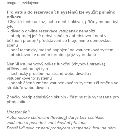
program evidujeme.
Pro vstup do rezervačních systémů lze využít přímého
odkazu.
Chybí-li tento odkaz, nebo není-li aktivní, příčiny mohou být
tyto:
- divadlo on-line rezervace vstupenek nenabízí
- předprodej ještě nebyl zahájen / představení není v
běžném prodeji / představení se hraje mimo domovskou
scénu
- není technicky možné napojení na vstupenkový systém
- představení v daném termínu je již vyprodané.
Není-li vstupenkový odkaz funkční (chybová stránka),
příčiny mohou být tyto:
- technický problém na straně webu divadla /
vstupenkového systému
- nenahlášená změna vstupenkového systému či změna ve
struktuře webu divadla.
Značky předplatitelských skupin - část míst je vyhrazena pro
předplatitele.
Upozornění:
Automatické stahování (feeding) dat je bez souhlasu
zakázáno a povede k zablokování přístupu.
Portál i-divadlo.cz není prodejcem vstupenek, jsou na něm