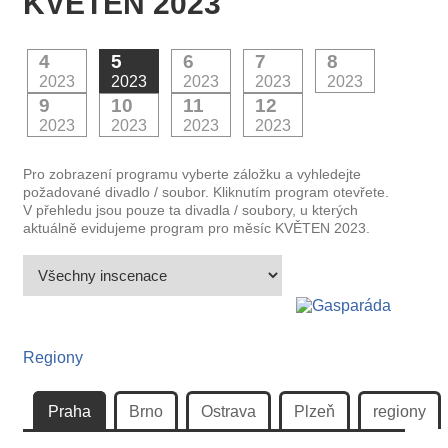
KVĚTEN 2023
4
5
6
7
8
2023
2023
2023
2023
2023
9
10
11
12
2023
2023
2023
2023
Pro zobrazení programu vyberte záložku a vyhledejte
požadované divadlo / soubor. Kliknutím program otevřete.
V přehledu jsou pouze ta divadla / soubory, u kterých
aktuálně evidujeme program pro měsíc KVĚTEN 2023.
Regiony
Praha
Brno
Ostrava
Plzeň
regiony