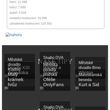
herci: 12 099
tvůrci: 7 666
autoři: 4 534
redakční hodnocení: 16 096
uživatelská hodnocení: 118 303
Studio DVA
Městské
NAŠE TIPY
divadlo
Městské
divadlo
Městská
Harold a
Divadlo X10
divadlo Brno
Kladno
divadla
Amadoka
Maude
Winton
Malý
pražská
Malostranská
krámek
Ofélie
beseda
hrůz
OnlyFans
Kurt a Sid
Studio DVA