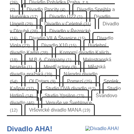
Divadlo Pohádka Praha, z.s.
(26)
Divadlo Procity
Divadlo Spejbla a
(2)
(4)
Hurvínka
Divadlo U22
Divadlo
(17)
(1)
Ungelt
Divadlo v Celetné
Divadlo
(29)
(31)
v Dlouhé
Divadlo v Řeznické
(28)
Divadlo VILA Štvanice
Divadlo
(16)
(15)
Viola
Divadlo X10
Hudební
(23)
(15)
divadlo Karlín
Komorní divadlo Kalich
(28)
M.B.A. Company
Malostranská
(18)
(1)
beseda
MeetFactory
Městská
(1)
(9)
divadla pražská
Národní divadlo
(39)
OLDstars
Pomezí
Spolek
(54)
(9)
(25)
Kašpar
Studio DVA divadlo
Studio
(37)
(62)
Hrdinů
Studio Ypsilon
Švandovo
(14)
(23)
divadlo
Venuše ve Švehlovce
(46)
Vršovické divadlo MANA
(12)
(19)
Divadlo AHA!