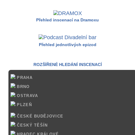
Přehled inscenací na Dramoxu
Přehled jednotlivých epizod
ROZŠÍŘENÉ HLEDÁNÍ INSCENACÍ
PRAHA
BRNO
OSTRAVA
PLZEŇ
ČESKÉ BUDĚJOVICE
ČESKÝ TĚŠÍN
HRADEC KRÁLOVÉ