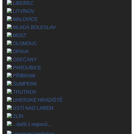
LIBEREC
LITVÍNOV
MALOVICE
MLADÁ BOLESLAV
MOST
OLOMOUC
OPAVA
OSEČANY
PARDUBICE
PŘÍBRAM
ŠUMPERK
TRUTNOV
UHERSKÉ HRADIŠTĚ
ÚSTÍ NAD LABEM
ZLÍN
...další z regionů...
agenturní produkce