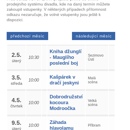
prodejního systému divadla, kde na daný termín můžete
zakoupit vstupenky. V některých případech přítomnost
odkazu nezaručuje, že volné vstupenky jsou ještě k
dispozici.
předchozí měsíc
následující měsíc
Kniha džunglí
2.5.
Sezimovo
- Mauglího
10:30
Ústí
úterý
poslední boj
3.5.
Kašpárek v
Malá
10:00
dračí jeskyni
scéna
středa
Dobrodružství
4.5.
Velká
kocoura
10:00
scéna
čtvrtek
Modroočka
9.5.
Záhada
10:00
Příbram
hlavolamu
úterý