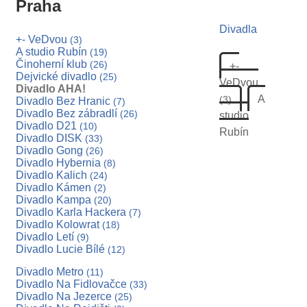
Praha
Divadla
+- VeDvou
(3)
A studio Rubín
(19)
Činoherní klub
(26)
+-
Dejvické divadlo
(25)
VeDvou
Divadlo AHA!
A
(3)
Divadlo Bez Hranic
(7)
Divadlo Bez zábradlí
(26)
studio
Divadlo D21
(10)
Rubín
Divadlo DISK
(33)
Divadlo Gong
(26)
Divadlo Hybernia
(8)
Divadlo Kalich
(24)
Divadlo Kámen
(2)
Divadlo Kampa
(20)
Divadlo Karla Hackera
(7)
Divadlo Kolowrat
(18)
Divadlo Letí
(9)
Divadlo Lucie Bílé
(12)
Divadlo Metro
(11)
Divadlo Na Fidlovačce
(33)
Divadlo Na Jezerce
(25)