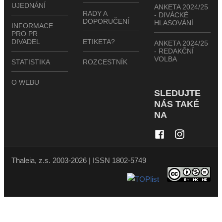
UJEDNÁNÍ
ANKETA 2024/25
RADY A
- DIVÁCKÉ
DOPORUČENÍ
HLASOVÁNÍ
INFORMACE
PRO PR
DIVADEL
ETIKETA?
ANKETA 2024/25
- REDAKČNÍ
VOLBA
STATISTIKA
ROZCESTNÍK
O WEBU
SLEDUJTE
NÁS TAKÉ
NA
Thaleia, z.s. 2003-2026 | ISSN 1802-5749