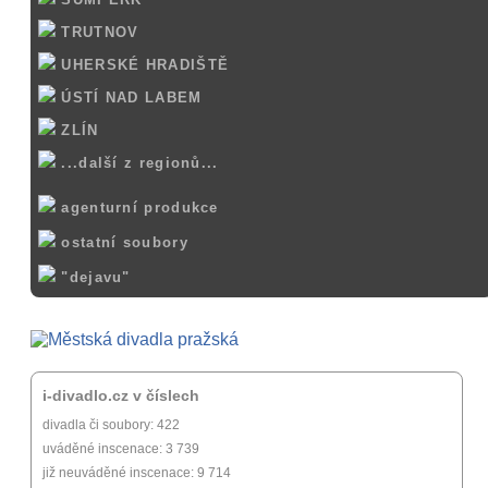
TRUTNOV
UHERSKÉ HRADIŠTĚ
ÚSTÍ NAD LABEM
ZLÍN
...další z regionů...
agenturní produkce
ostatní soubory
"dejavu"
i-divadlo.cz v číslech
divadla či soubory: 422
uváděné inscenace: 3 739
již neuváděné inscenace: 9 714