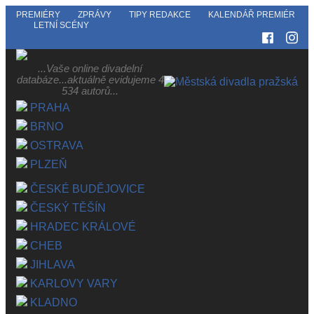
PREMIÉRY
ZPRÁVY
TIPY REDAKCE
KALENDÁŘ PREMIÉR
LETNÍ SCÉNY
...Vaše online divadelní
databáze...aktuálně evidujeme 4
534 autorů...
PRAHA
BRNO
OSTRAVA
PLZEŇ
ČESKÉ BUDĚJOVICE
ČESKÝ TĚŠÍN
HRADEC KRÁLOVÉ
CHEB
JIHLAVA
KARLOVY VARY
KLADNO