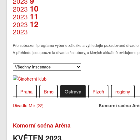
9
2023
10
2023
11
2023
12
2023
2023
Pro zobrazení programu vyberte záložku a vyhledejte požadované divadlo /
V přehledu jsou pouze ta divadla / soubory, u kterých aktuálně evidujem
Praha
Brno
Ostrava
Plzeň
regiony
Divadlo Mír
Komorní scéna Aré
(22)
Komorní scéna Aréna
KVĚTEN 2023