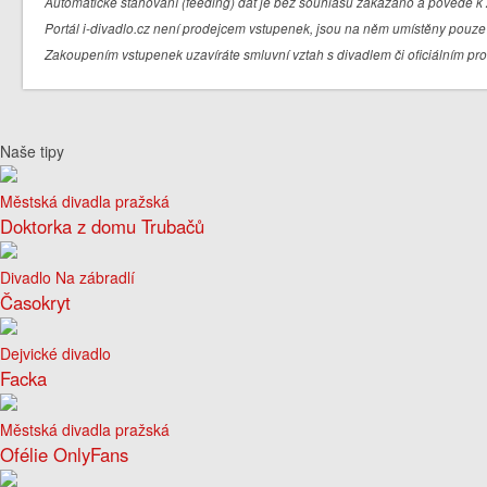
Automatické stahování (feeding) dat je bez souhlasu zakázáno a povede k 
Portál i-divadlo.cz není prodejcem vstupenek, jsou na něm umístěny pouze 
Zakoupením vstupenek uzavíráte smluvní vztah s divadlem či oficiálním pr
Naše tipy
Městská divadla pražská
Doktorka z domu Trubačů
Divadlo Na zábradlí
Časokryt
Dejvické divadlo
Facka
Městská divadla pražská
Ofélie OnlyFans