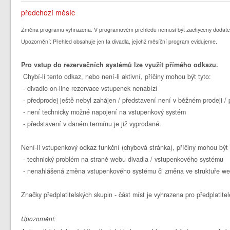
předchozí měsíc
Změna programu vyhrazena. V programovém přehledu nemusí být zachyceny dodate
Upozornění: Přehled obsahuje jen ta divadla, jejichž měsíční program evidujeme.
Pro vstup do rezervačních systémů lze využít přímého odkazu.
Chybí-li tento odkaz, nebo není-li aktivní, příčiny mohou být tyto:
- divadlo on-line rezervace vstupenek nenabízí
- předprodej ještě nebyl zahájen / představení není v běžném prodeji 
- není technicky možné napojení na vstupenkový systém
- představení v daném termínu je již vyprodané.
Není-li vstupenkový odkaz funkční (chybová stránka), příčiny mohou být 
- technický problém na straně webu divadla / vstupenkového systému
- nenahlášená změna vstupenkového systému či změna ve struktuře we
Značky předplatitelských skupin - část míst je vyhrazena pro předplatitel
Upozornění: