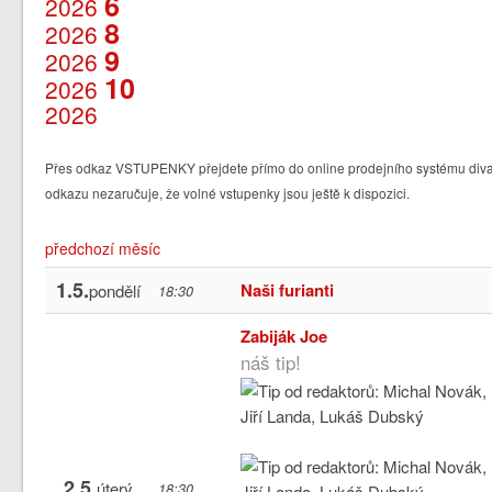
6
2026
8
2026
9
2026
10
2026
2026
Přes odkaz VSTUPENKY přejdete přímo do online prodejního systému divad
odkazu nezaručuje, že volné vstupenky jsou ještě k dispozici.
předchozí měsíc
1.5.
Naši furianti
pondělí
18:30
Zabiják Joe
náš tip!
2.5.
úterý
18:30