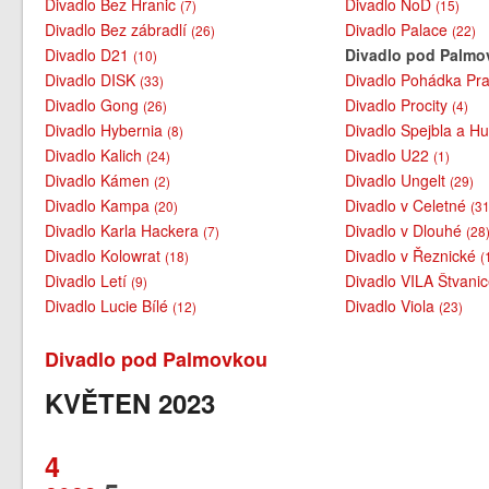
Divadlo Bez Hranic
Divadlo NoD
(7)
(15)
Divadlo Bez zábradlí
Divadlo Palace
(26)
(22)
Divadlo D21
Divadlo pod Palm
(10)
Divadlo DISK
Divadlo Pohádka Pra
(33)
Divadlo Gong
Divadlo Procity
(26)
(4)
Divadlo Hybernia
Divadlo Spejbla a H
(8)
Divadlo Kalich
Divadlo U22
(24)
(1)
Divadlo Kámen
Divadlo Ungelt
(2)
(29)
Divadlo Kampa
Divadlo v Celetné
(20)
(31
Divadlo Karla Hackera
Divadlo v Dlouhé
(7)
(28
Divadlo Kolowrat
Divadlo v Řeznické
(18)
(
Divadlo Letí
Divadlo VILA Štvani
(9)
Divadlo Lucie Bílé
Divadlo Viola
(12)
(23)
Divadlo pod Palmovkou
KVĚTEN 2023
4