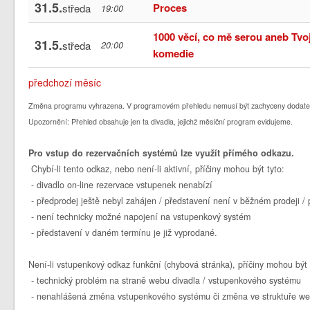
31.5.
Proces
středa
19:00
1000 věcí, co mě serou aneb Tvo
31.5.
středa
20:00
komedie
předchozí měsíc
Změna programu vyhrazena. V programovém přehledu nemusí být zachyceny dodate
Upozornění: Přehled obsahuje jen ta divadla, jejichž měsíční program evidujeme.
Pro vstup do rezervačních systémů lze využít přímého odkazu.
Chybí-li tento odkaz, nebo není-li aktivní, příčiny mohou být tyto:
- divadlo on-line rezervace vstupenek nenabízí
- předprodej ještě nebyl zahájen / představení není v běžném prodeji 
- není technicky možné napojení na vstupenkový systém
- představení v daném termínu je již vyprodané.
Není-li vstupenkový odkaz funkční (chybová stránka), příčiny mohou být 
- technický problém na straně webu divadla / vstupenkového systému
- nenahlášená změna vstupenkového systému či změna ve struktuře we