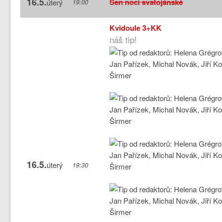
16.5.
Sen noci svatojánské
úterý
19:00
Kvidoule 3+KK
náš tip!
16.5.
úterý
19:30