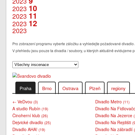
9
2023
10
2023
11
2023
12
2023
2023
Pro zobrazení programu vyberte záložku a vyhledejte požadované divadlo /
V přehledu jsou pouze ta divadla / soubory, u kterých aktuálně evidujem
Praha
Brno
Ostrava
Plzeň
regiony
+- VeDvou
Divadlo Metro
(3)
(11)
A studio Rubín
Divadlo Na Fidlovač
(19)
Činoherní klub
Divadlo Na Jezerce
(26)
Dejvické divadlo
Divadlo Na Rejdišti
(25)
(
Divadlo AHA!
Divadlo Na zábradlí
(19)