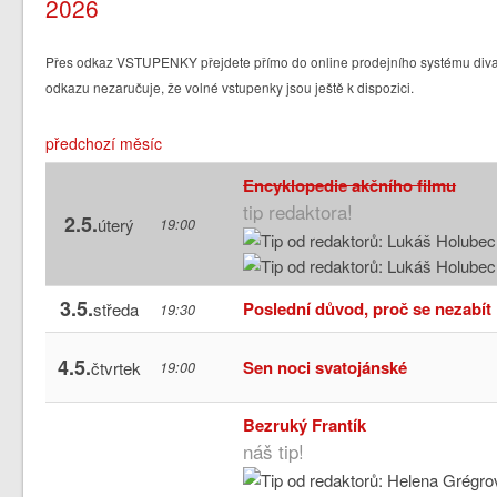
2026
Přes odkaz VSTUPENKY přejdete přímo do online prodejního systému divad
odkazu nezaručuje, že volné vstupenky jsou ještě k dispozici.
předchozí měsíc
Encyklopedie akčního filmu
tip redaktora!
2.5.
úterý
19:00
3.5.
Poslední důvod, proč se nezabít
středa
19:30
4.5.
Sen noci svatojánské
čtvrtek
19:00
Bezruký Frantík
náš tip!