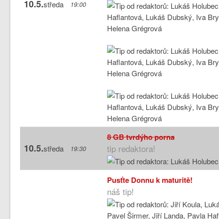
10.5.
středa
19:00
8 GB tvrdýho porna
10.5.
tip redaktora!
středa
19:30
Pusťte Donnu k maturitě!
náš tip!