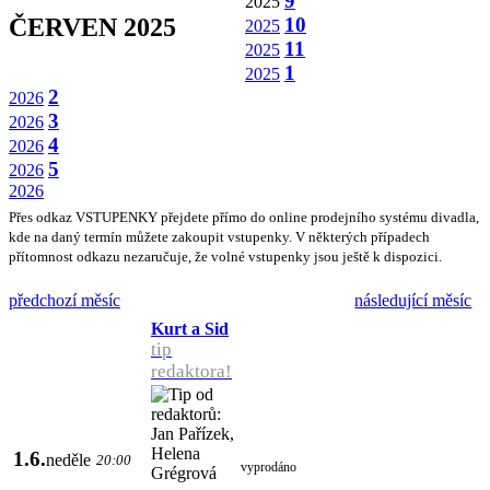
9
2025
10
ČERVEN 2025
2025
11
2025
1
2025
2
2026
3
2026
4
2026
5
2026
2026
Přes odkaz VSTUPENKY přejdete přímo do online prodejního systému divadla,
kde na daný termín můžete zakoupit vstupenky. V některých případech
přítomnost odkazu nezaručuje, že volné vstupenky jsou ještě k dispozici.
předchozí měsíc
následující měsíc
Kurt a Sid
tip
redaktora!
1.6.
neděle
20:00
vyprodáno