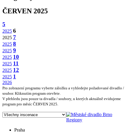
ČERVEN 2025
5
6
2025
7
2025
8
2025
9
2025
10
2025
11
2025
12
2025
1
2025
2026
Pro zobrazení programu vyberte záložku a vyhledejte požadované divadlo /
soubor. Kliknutím program otevřete.
V přehledu jsou pouze ta divadla / soubory, u kterých aktuálně evidujeme
program pro měsíc ČERVEN 2025.
Regiony
Praha