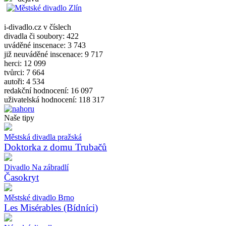
i-divadlo.cz v číslech
divadla či soubory: 422
uváděné inscenace: 3 743
již neuváděné inscenace: 9 717
herci: 12 099
tvůrci: 7 664
autoři: 4 534
redakční hodnocení: 16 097
uživatelská hodnocení: 118 317
Naše tipy
Městská divadla pražská
Doktorka z domu Trubačů
Divadlo Na zábradlí
Časokryt
Městské divadlo Brno
Les Misérables (Bídníci)