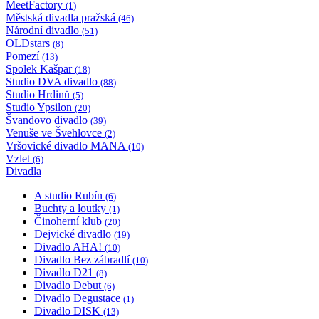
MeetFactory
(1)
Městská divadla pražská
(46)
Národní divadlo
(51)
OLDstars
(8)
Pomezí
(13)
Spolek Kašpar
(18)
Studio DVA divadlo
(88)
Studio Hrdinů
(5)
Studio Ypsilon
(20)
Švandovo divadlo
(39)
Venuše ve Švehlovce
(2)
Vršovické divadlo MANA
(10)
Vzlet
(6)
Divadla
A studio Rubín
(6)
Buchty a loutky
(1)
Činoherní klub
(20)
Dejvické divadlo
(19)
Divadlo AHA!
(10)
Divadlo Bez zábradlí
(10)
Divadlo D21
(8)
Divadlo Debut
(6)
Divadlo Degustace
(1)
Divadlo DISK
(13)