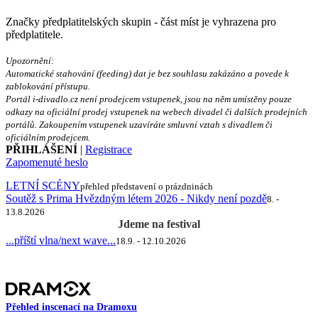
Značky předplatitelských skupin - část míst je vyhrazena pro
předplatitele.
Upozornění:
Automatické stahování (feeding) dat je bez souhlasu zakázáno a povede k
zablokování přístupu.
Portál i-divadlo.cz není prodejcem vstupenek, jsou na něm umístěny pouze
odkazy na oficiální prodej vstupenek na webech divadel či dalších prodejních
portálů. Zakoupením vstupenek uzavíráte smluvní vztah s divadlem či
oficiálním prodejcem.
PŘIHLÁŠENÍ
|
Registrace
Zapomenuté heslo
LETNÍ SCÉNY
přehled představení o prázdninách
Soutěž s Prima Hvězdným létem 2026 - Nikdy není pozdě
8. -
13.8.2026
Jdeme na festival
...příští vlna/next wave...
18.9. - 12.10.2026
Přehled inscenací na Dramoxu