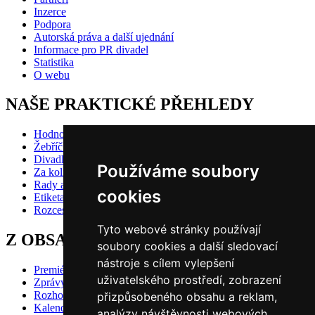
Inzerce
Podpora
Autorská práva a další ujednání
Informace pro PR divadel
Statistika
O webu
NAŠE PRAKTICKÉ PŘEHLEDY
Hodnocení inscenací
Žebříčky
Divadlo pro děti
Používáme soubory
Za kolik do divadla?
Rady a doporučení
cookies
Etiketa?
Rozcestník
Tyto webové stránky používají
Z OBSAHU VYBÍRÁME
soubory cookies a další sledovací
nástroje s cílem vylepšení
Premiéry
uživatelského prostředí, zobrazení
Zprávy
Rozhovory
přizpůsobeného obsahu a reklam,
Kalendář premiér
analýzy návštěvnosti webových