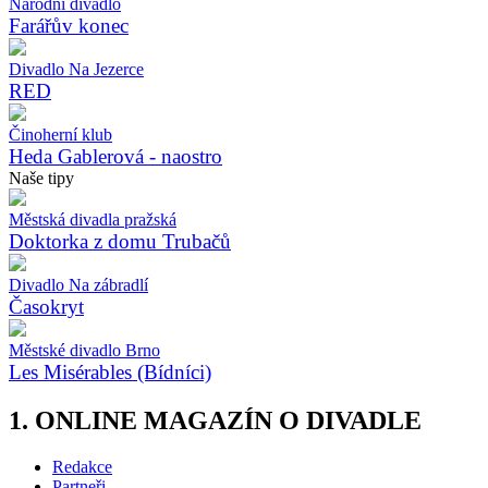
Národní divadlo
Farářův konec
Divadlo Na Jezerce
RED
Činoherní klub
Heda Gablerová - naostro
Naše tipy
Městská divadla pražská
Doktorka z domu Trubačů
Divadlo Na zábradlí
Časokryt
Městské divadlo Brno
Les Misérables (Bídníci)
1. ONLINE MAGAZÍN O DIVADLE
Redakce
Partneři