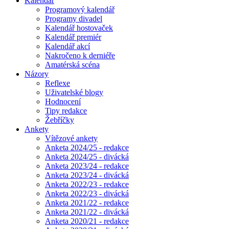
Kalendář
Programový kalendář
Programy divadel
Kalendář hostovaček
Kalendář premiér
Kalendář akcí
Nakročeno k derniéře
Amatérská scéna
Názory
Reflexe
Uživatelské blogy
Hodnocení
Tipy redakce
Žebříčky
Ankety
Vítězové ankety
Anketa 2024/25 - redakce
Anketa 2024/25 - divácká
Anketa 2023/24 - redakce
Anketa 2023/24 - divácká
Anketa 2022/23 - redakce
Anketa 2022/23 - divácká
Anketa 2021/22 - redakce
Anketa 2021/22 - divácká
Anketa 2020/21 - redakce