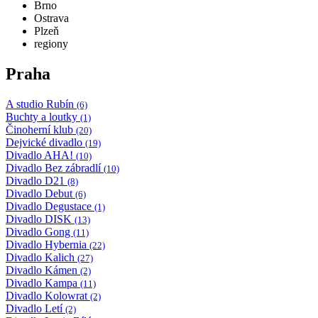
Brno
Ostrava
Plzeň
regiony
Praha
A studio Rubín
(6)
Buchty a loutky
(1)
Činoherní klub
(20)
Dejvické divadlo
(19)
Divadlo AHA!
(10)
Divadlo Bez zábradlí
(10)
Divadlo D21
(8)
Divadlo Debut
(6)
Divadlo Degustace
(1)
Divadlo DISK
(13)
Divadlo Gong
(11)
Divadlo Hybernia
(22)
Divadlo Kalich
(27)
Divadlo Kámen
(2)
Divadlo Kampa
(11)
Divadlo Kolowrat
(2)
Divadlo Letí
(2)