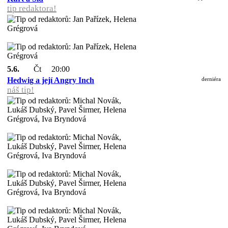
tip redaktora!
5.6.
Čt
20:00
Hedwig a její Angry Inch
derniéra
náš tip!