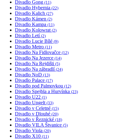
Divadlo Gong
(11)
Divadlo Hybernia
(22)
Divadlo Kalich
(27)
Divadlo Kámen
(2)
Divadlo Kampa
(11)
Divadlo Kolowrat
(2)
Divadlo Letí
(2)
Divadlo Lucie Bílé
(9)
Divadlo Metro
(11)
Divadlo Na Fidlovačce
(12)
Divadlo Na Jezerce
(14)
Divadlo Na Rejdišti
(5)
Divadlo Na zábradlí
(24)
Divadlo NoD
(13)
Divadlo Palace
(17)
Divadlo pod Palmovkou
(12)
Divadlo Spejbla a Hurvínka
(23)
Divadlo U22
(1)
Divadlo Ungelt
(33)
Divadlo v Celetné
(15)
Divadlo v Dlouhé
(20)
Divadlo v Řeznické
(18)
Divadlo VILA Štvanice
(5)
Divadlo Viola
(20)
Divadlo X10
(11)