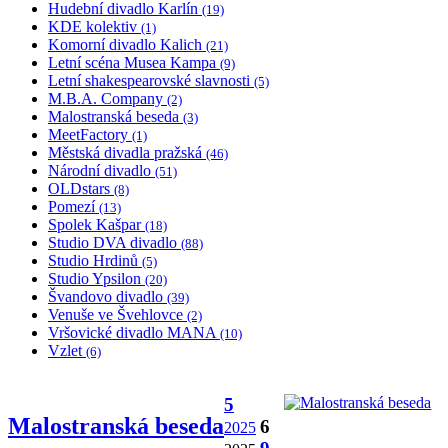
Hudební divadlo Karlín
(19)
KDE kolektiv
(1)
Komorní divadlo Kalich
(21)
Letní scéna Musea Kampa
(9)
Letní shakespearovské slavnosti
(5)
M.B.A. Company
(2)
Malostranská beseda
(3)
MeetFactory
(1)
Městská divadla pražská
(46)
Národní divadlo
(51)
OLDstars
(8)
Pomezí
(13)
Spolek Kašpar
(18)
Studio DVA divadlo
(88)
Studio Hrdinů
(5)
Studio Ypsilon
(20)
Švandovo divadlo
(39)
Venuše ve Švehlovce
(2)
Vršovické divadlo MANA
(10)
Vzlet
(6)
5
Malostranská beseda
6
2025