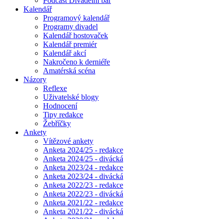
Podcast Divadelní bar
Kalendář
Programový kalendář
Programy divadel
Kalendář hostovaček
Kalendář premiér
Kalendář akcí
Nakročeno k derniéře
Amatérská scéna
Názory
Reflexe
Uživatelské blogy
Hodnocení
Tipy redakce
Žebříčky
Ankety
Vítězové ankety
Anketa 2024/25 - redakce
Anketa 2024/25 - divácká
Anketa 2023/24 - redakce
Anketa 2023/24 - divácká
Anketa 2022/23 - redakce
Anketa 2022/23 - divácká
Anketa 2021/22 - redakce
Anketa 2021/22 - divácká