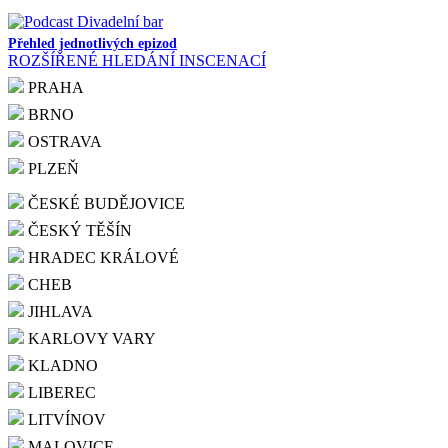
Přehled jednotlivých epizod
ROZŠÍŘENÉ HLEDÁNÍ INSCENACÍ
PRAHA
BRNO
OSTRAVA
PLZEŇ
ČESKÉ BUDĚJOVICE
ČESKÝ TĚŠÍN
HRADEC KRÁLOVÉ
CHEB
JIHLAVA
KARLOVY VARY
KLADNO
LIBEREC
LITVÍNOV
MALOVICE