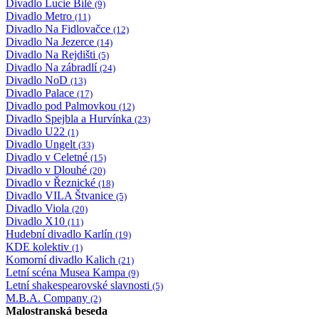
Divadlo Lucie Bílé
(9)
Divadlo Metro
(11)
Divadlo Na Fidlovačce
(12)
Divadlo Na Jezerce
(14)
Divadlo Na Rejdišti
(5)
Divadlo Na zábradlí
(24)
Divadlo NoD
(13)
Divadlo Palace
(17)
Divadlo pod Palmovkou
(12)
Divadlo Spejbla a Hurvínka
(23)
Divadlo U22
(1)
Divadlo Ungelt
(33)
Divadlo v Celetné
(15)
Divadlo v Dlouhé
(20)
Divadlo v Řeznické
(18)
Divadlo VILA Štvanice
(5)
Divadlo Viola
(20)
Divadlo X10
(11)
Hudební divadlo Karlín
(19)
KDE kolektiv
(1)
Komorní divadlo Kalich
(21)
Letní scéna Musea Kampa
(9)
Letní shakespearovské slavnosti
(5)
M.B.A. Company
(2)
Malostranská beseda