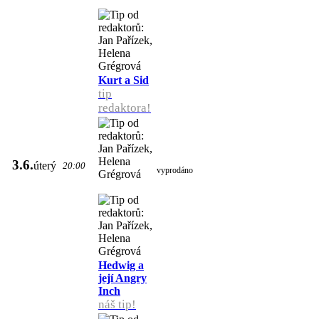
Kurt a Sid
tip
redaktora!
3.6.
úterý
20:00
vyprodáno
Hedwig a
její Angry
Inch
náš tip!