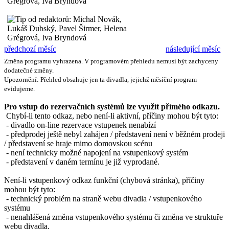
předchozí měsíc
následující měsíc
Změna programu vyhrazena. V programovém přehledu nemusí být zachyceny
dodatečné změny.
Upozornění: Přehled obsahuje jen ta divadla, jejichž měsíční program
evidujeme.
Pro vstup do rezervačních systémů lze využít přímého odkazu.
Chybí-li tento odkaz, nebo není-li aktivní, příčiny mohou být tyto:
- divadlo on-line rezervace vstupenek nenabízí
- předprodej ještě nebyl zahájen / představení není v běžném prodeji
/ představení se hraje mimo domovskou scénu
- není technicky možné napojení na vstupenkový systém
- představení v daném termínu je již vyprodané.
Není-li vstupenkový odkaz funkční (chybová stránka), příčiny
mohou být tyto:
- technický problém na straně webu divadla / vstupenkového
systému
- nenahlášená změna vstupenkového systému či změna ve struktuře
webu divadla.