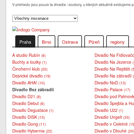
V přehledu jsou pouze ta divadla / soubory, u kterých aktuálně evidujem
Praha
Brno
Ostrava
Plzeň
regiony
A studio Rubín
Divadlo Na Fidlovač
(6)
Buchty a loutky
Divadlo Na Jezerce
(1)
Činoherní klub
Divadlo Na Rejdišti
(20)
(
Dejvické divadlo
Divadlo Na zábradlí
(19)
Divadlo AHA!
Divadlo NoD
(10)
(13)
Divadlo Bez zábradlí
Divadlo Palace
(17)
Divadlo D21
Divadlo pod Palmov
(8)
Divadlo Debut
Divadlo Spejbla a H
(6)
Divadlo Degustace
Divadlo U22
(1)
(1)
Divadlo DISK
Divadlo Ungelt
(13)
(33)
Divadlo Gong
Divadlo v Celetné
(11)
(15
Divadlo Hybernia
Divadlo v Dlouhé
(22)
(20