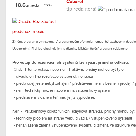
Cabaret
18.6.
středa
19:00
tip redaktora!
předchozí měsíc
Změna programu vyhrazena. V programovém přehledu nemusí být zachyceny dodate
Upozornění: Přehled obsahuje jen ta divadla, jejichž měsíční program evidujeme.
Pro vstup do rezervačních systémů lze využít přímého odkazu.
Chybí-li tento odkaz, nebo není-li aktivní, příčiny mohou být tyto:
- divadlo on-line rezervace vstupenek nenabízí
- předprodej ještě nebyl zahájen / představení není v běžném prodeji 
- není technicky možné napojení na vstupenkový systém
- představení v daném termínu je již vyprodané.
Není-li vstupenkový odkaz funkční (chybová stránka), příčiny mohou být 
- technický problém na straně webu divadla / vstupenkového systému
- nenahlášená změna vstupenkového systému či změna ve struktuře we