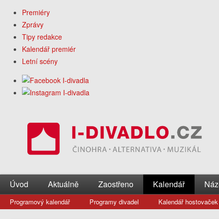
Premiéry
Zprávy
Tipy redakce
Kalendář premiér
Letní scény
Úvod
Aktuálně
Zaostřeno
Kalendář
Náz
Programový kalendář
Programy divadel
Kalendář hostovaček