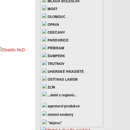
MLADÁ BOLESLAV
MOST
OLOMOUC
OPAVA
OSEČANY
PARDUBICE
PŘÍBRAM
ŠUMPERK
TRUTNOV
UHERSKÉ HRADIŠTĚ
ÚSTÍ NAD LABEM
ZLÍN
...další z regionů...
agenturní produkce
ostatní soubory
"dejavu"