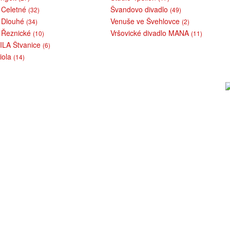
v Celetné
Švandovo divadlo
(32)
(49)
v Dlouhé
Venuše ve Švehlovce
(34)
(2)
v Řeznické
Vršovické divadlo MANA
(10)
(11)
VILA Štvanice
(6)
iola
(14)