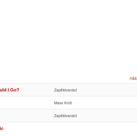
nás
uld I Go?
Zapětdvanáct
Maso Krůtí
Zapětdvanáct
ic