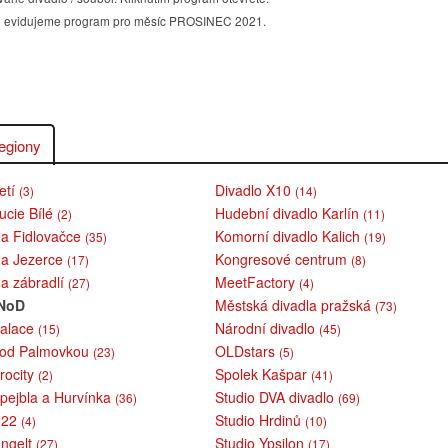
álně evidujeme program pro měsíc PROSINEC 2021.
egiony
etí
Divadlo X10
(3)
(14)
ucie Bílé
Hudební divadlo Karlín
(2)
(11)
Na Fidlovačce
Komorní divadlo Kalich
(35)
(19)
Na Jezerce
Kongresové centrum
(17)
(8)
Na zábradlí
MeetFactory
(27)
(4)
 NoD
Městská divadla pražská
(73)
Palace
Národní divadlo
(15)
(45)
pod Palmovkou
OLDstars
(23)
(5)
rocity
Spolek Kašpar
(2)
(41)
Spejbla a Hurvínka
Studio DVA divadlo
(36)
(69)
U22
Studio Hrdinů
(4)
(10)
Ungelt
Studio Ypsilon
(27)
(17)