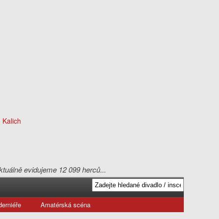
aktuálně evidujeme 12 099 herců...
erniéře
Amatérská scéna