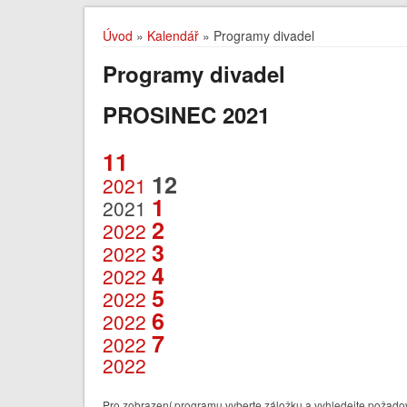
Úvod
»
Kalendář
» Programy divadel
Programy divadel
PROSINEC 2021
11
12
2021
1
2021
2
2022
3
2022
4
2022
5
2022
6
2022
7
2022
2022
Pro zobrazení programu vyberte záložku a vyhledejte požadov