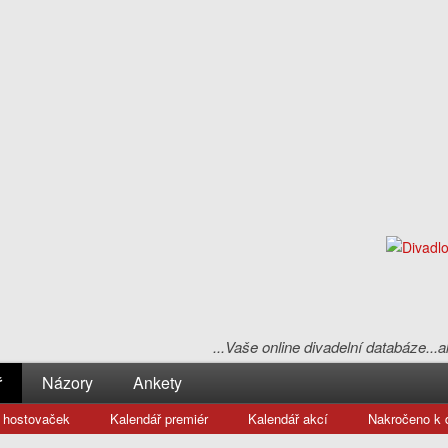
...Vaše online divadelní databáze...
ř
Názory
Ankety
 hostovaček
Kalendář premiér
Kalendář akcí
Nakročeno k d