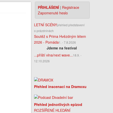
PŘIHLÁŠENÍ
|
Registrace
Zapomenuté heslo
LETNÍ SCÉNY
přehled představení
o prázdninách
Soutěž s Prima Hvězdným létem
2026 - Pomáda
1. - 7.8.2026
Jdeme na festival
...příští vlna/next wave...
18.9. -
12.10.2026
Přehled inscenací na Dramoxu
Přehled jednotlivých epizod
ROZŠÍŘENÉ HLEDÁNÍ