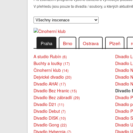
V přehledu jsou pouze ta divadla / soubory, u kterých aktu
Praha
Brno
Ostrava
Plzeň
r
A studio Rubín
Divadlo L
(6)
Buchty a loutky
Divadlo L
(17)
Činoherní klub
Divadlo 
(14)
Dejvické divadlo
Divadlo 
(20)
Divadlo AHA!
Divadlo 
(17)
Divadlo Bez Hranic
Divadlo
(15)
Divadlo Bez zábradlí
Divadlo 
(29)
Divadlo D21
Divadlo 
(11)
Divadlo Debut
Divadlo P
(7)
Divadlo DISK
Divadlo 
(10)
Divadlo Gong
Divadlo 
(22)
Divadlo Hybernia
Divadlo 
(7)