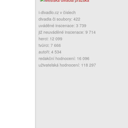
i-divadlo.cz v číslech
divadla či soubory: 422
uváděné inscenace: 3 739
již neuváděné inscenace: 9 714
herci: 12 099
tvůrci: 7 666
autoři: 4 534
redakční hodnocení: 16 096
uživatelská hodnocení: 118 297