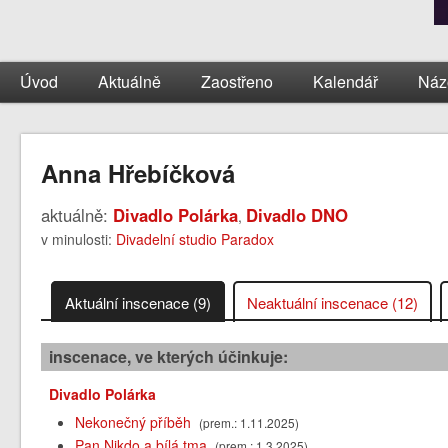
Úvod
Aktuálně
Zaostřeno
Kalendář
Náz
Anna Hřebíčková
aktuálně:
Divadlo Polárka
Divadlo DNO
,
v minulosti:
Divadelní studio Paradox
Aktuální inscenace (9)
Neaktuální inscenace (12)
inscenace, ve kterých účinkuje:
Divadlo Polárka
Nekonečný příběh
(prem.: 1.11.2025)
Pan Nikdo a bílá tma
(prem.: 1.3.2025)