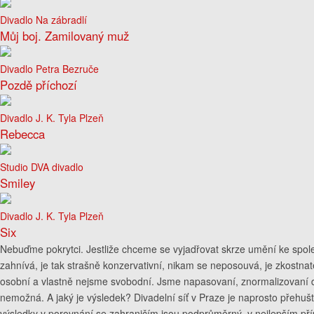
Divadlo Na zábradlí
Můj boj. Zamilovaný muž
Divadlo Petra Bezruče
Pozdě příchozí
Divadlo J. K. Tyla Plzeň
Rebecca
Studio DVA divadlo
Smiley
Divadlo J. K. Tyla Plzeň
Six
Nebuďme pokrytci. Jestliže chceme se vyjadřovat skrze umění ke společn
zahnívá, je tak strašně konzervativní, nikam se neposouvá, je zkostna
osobní a vlastně nejsme svobodní. Jsme napasovaní, znormalizovaní d
nemožná. A jaký je výsledek? Divadelní síť v Praze je naprosto přehuš
výsledky v porovnání se zahraničím jsou podprůměrný, v nejlepším p