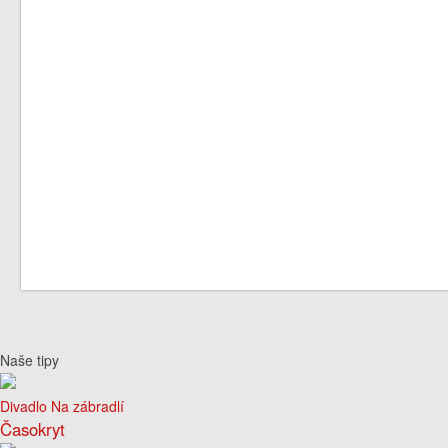
Naše tipy
Divadlo Na zábradlí
Časokryt