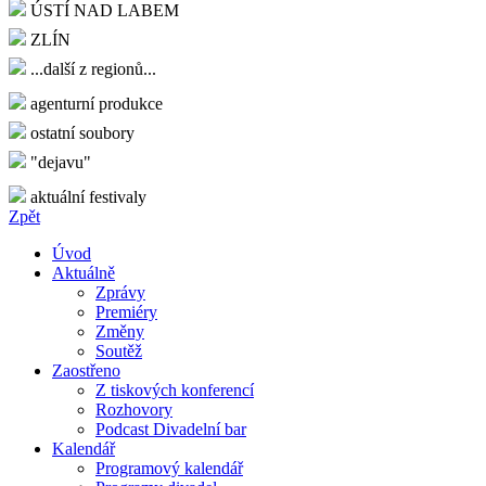
ÚSTÍ NAD LABEM
ZLÍN
...další z regionů...
agenturní produkce
ostatní soubory
"dejavu"
aktuální festivaly
Zpět
Úvod
Aktuálně
Zprávy
Premiéry
Změny
Soutěž
Zaostřeno
Z tiskových konferencí
Rozhovory
Podcast Divadelní bar
Kalendář
Programový kalendář