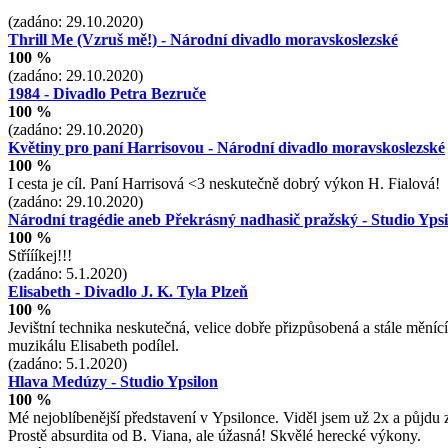
(zadáno: 29.10.2020)
Thrill Me (Vzruš mě!) - Národní divadlo moravskoslezské
100 %
(zadáno: 29.10.2020)
1984 - Divadlo Petra Bezruče
100 %
(zadáno: 29.10.2020)
Květiny pro paní Harrisovou - Národní divadlo moravskoslezské
100 %
I cesta je cíl. Paní Harrisová <3 neskutečně dobrý výkon H. Fialová!
(zadáno: 29.10.2020)
Národní tragédie aneb Překrásný nadhasič pražský - Studio Ypsi
100 %
Stříííkej!!!
(zadáno: 5.1.2020)
Elisabeth - Divadlo J. K. Tyla Plzeň
100 %
Jevištní technika neskutečná, velice dobře přizpůsobená a stále m
muzikálu Elisabeth podílel.
(zadáno: 5.1.2020)
Hlava Medúzy - Studio Ypsilon
100 %
Mé nejoblíbenější představení v Ypsilonce. Viděl jsem už 2x a půjdu
Prostě absurdita od B. Viana, ale úžasná! Skvělé herecké výkony.