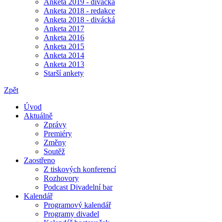
Anketa 2019 - divácká
Anketa 2018 - redakce
Anketa 2018 - divácká
Anketa 2017
Anketa 2016
Anketa 2015
Anketa 2014
Anketa 2013
Starší ankety
Zpět
Úvod
Aktuálně
Zprávy
Premiéry
Změny
Soutěž
Zaostřeno
Z tiskových konferencí
Rozhovory
Podcast Divadelní bar
Kalendář
Programový kalendář
Programy divadel