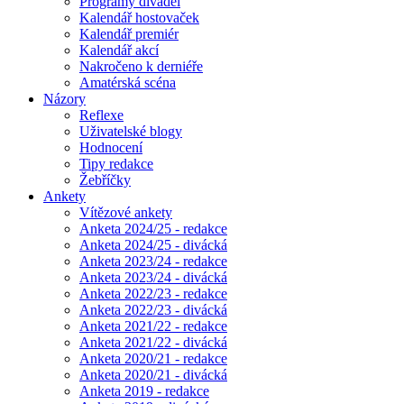
Programy divadel
Kalendář hostovaček
Kalendář premiér
Kalendář akcí
Nakročeno k derniéře
Amatérská scéna
Názory
Reflexe
Uživatelské blogy
Hodnocení
Tipy redakce
Žebříčky
Ankety
Vítězové ankety
Anketa 2024/25 - redakce
Anketa 2024/25 - divácká
Anketa 2023/24 - redakce
Anketa 2023/24 - divácká
Anketa 2022/23 - redakce
Anketa 2022/23 - divácká
Anketa 2021/22 - redakce
Anketa 2021/22 - divácká
Anketa 2020/21 - redakce
Anketa 2020/21 - divácká
Anketa 2019 - redakce