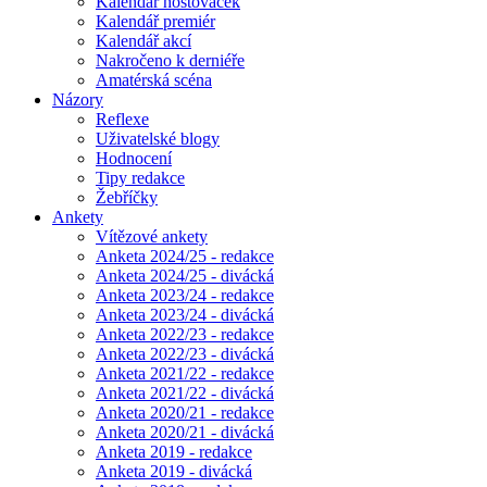
Kalendář hostovaček
Kalendář premiér
Kalendář akcí
Nakročeno k derniéře
Amatérská scéna
Názory
Reflexe
Uživatelské blogy
Hodnocení
Tipy redakce
Žebříčky
Ankety
Vítězové ankety
Anketa 2024/25 - redakce
Anketa 2024/25 - divácká
Anketa 2023/24 - redakce
Anketa 2023/24 - divácká
Anketa 2022/23 - redakce
Anketa 2022/23 - divácká
Anketa 2021/22 - redakce
Anketa 2021/22 - divácká
Anketa 2020/21 - redakce
Anketa 2020/21 - divácká
Anketa 2019 - redakce
Anketa 2019 - divácká