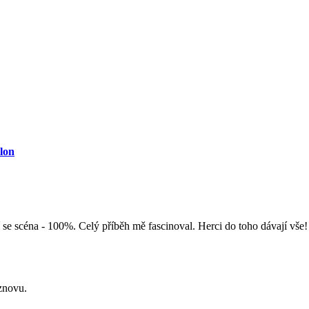
lon
ěnící se scéna - 100%. Celý příběh mě fascinoval. Herci do toho dáv
 znovu.