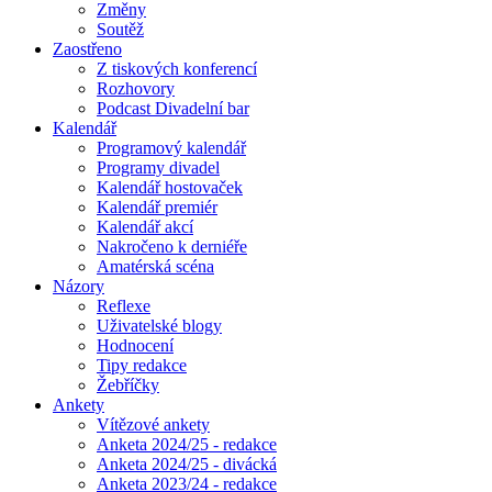
Změny
Soutěž
Zaostřeno
Z tiskových konferencí
Rozhovory
Podcast Divadelní bar
Kalendář
Programový kalendář
Programy divadel
Kalendář hostovaček
Kalendář premiér
Kalendář akcí
Nakročeno k derniéře
Amatérská scéna
Názory
Reflexe
Uživatelské blogy
Hodnocení
Tipy redakce
Žebříčky
Ankety
Vítězové ankety
Anketa 2024/25 - redakce
Anketa 2024/25 - divácká
Anketa 2023/24 - redakce