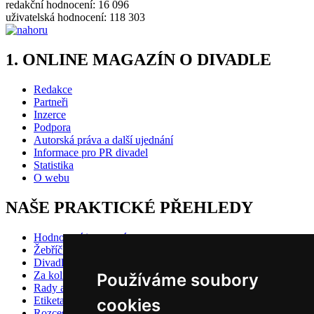
redakční hodnocení: 16 096
uživatelská hodnocení: 118 303
1. ONLINE MAGAZÍN O DIVADLE
Redakce
Partneři
Inzerce
Podpora
Autorská práva a další ujednání
Informace pro PR divadel
Statistika
O webu
NAŠE PRAKTICKÉ PŘEHLEDY
Hodnocení inscenací
Žebříčky
Divadlo pro děti
Za kolik do divadla?
Používáme soubory
Rady a doporučení
Etiketa?
cookies
Rozcestník