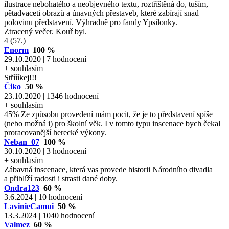
ilustrace nebohatého a neobjevného textu, roztříštěná do, tuším,
pětadvaceti obrazů a únavných přestaveb, které zabírají snad
polovinu představení. Výhradně pro fandy Ypsilonky.
Ztracený večer. Kouř byl.
4 (57.)
Enorm
100 %
29.10.2020 | 7 hodnocení
+ souhlasím
Stříííkej!!!
Čiko
50 %
23.10.2020 | 1346 hodnocení
+ souhlasím
45% Ze způsobu provedení mám pocit, že je to představení spíše
(nebo možná i) pro školní věk. I v tomto typu inscenace bych čekal
proracovanější herecké výkony.
Neban_07
100 %
30.10.2020 | 3 hodnocení
+ souhlasím
Zábavná inscenace, která vas provede historii Národního divadla
a přiblíží radosti i strasti dané doby.
Ondra123
60 %
3.6.2024 | 10 hodnocení
LavinieCamui
50 %
13.3.2024 | 1040 hodnocení
Valmez
60 %