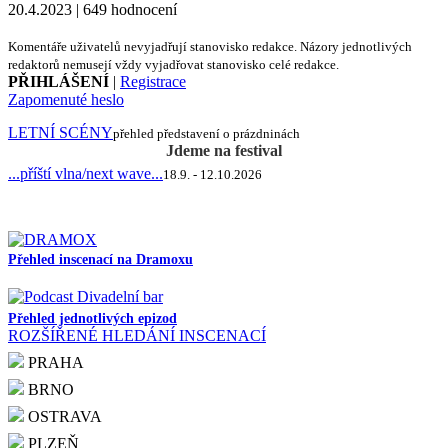
20.4.2023 | 649 hodnocení
Komentáře uživatelů nevyjadřují stanovisko redakce. Názory jednotlivých
redaktorů nemusejí vždy vyjadřovat stanovisko celé redakce.
PŘIHLÁŠENÍ
|
Registrace
Zapomenuté heslo
LETNÍ SCÉNY
přehled představení o prázdninách
Jdeme na festival
...příští vlna/next wave...
18.9. - 12.10.2026
Přehled inscenací na Dramoxu
Přehled jednotlivých epizod
ROZŠÍŘENÉ HLEDÁNÍ INSCENACÍ
PRAHA
BRNO
OSTRAVA
PLZEŇ