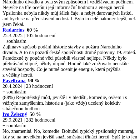
Národního divadlo a byla svým způsobem i vzdělávacím počinem.
Nejvíce na hře oceňuji její informační hodnotu a energii herců.
Ypsilonka nebyla nikdy můj šálek čaje, a nebýt darovaných lístků,
ani bych se na představení nedostal. Bylo to celé nakonec lepší, než
jsem čekal.
Radarrius
60 %
25.3.2025 | 105 hodnocení
+ souhlasím
Zajímavý způsob podání historie stavby a požáru Národního
divadla. A to na pozadí české společnosti druhé poloviny 19. století.
Paradoxně ty poučné věci působili vlastně nejlépe. Někdy bylo
přehrávání vtipné, někdy útrpné. Hodně také zdržovalo neustále
stavění hospody. Co je nutné ocenit je energie, která prýštila
z většiny herců.
Pavelfrana
90 %
20.4.2024 | 23 hodnocení
+ souhlasím
(88%) Reportérský mód, jeviště i v hledišti, komedie, ovšem i s
vážným zamyšlením, historie a (jako vždy) ucelený kolektiv
s báječnou hudbou...
Ivo Železný
50 %
29.9.2021 | 282 hodnocení
+ souhlasím
No, znamenitá. No, komedie. Bohužel typický ypsilonský mumraj,
kdy se na nevelkém jevišti snaží směstnat třináct herců. Spíš je to jen