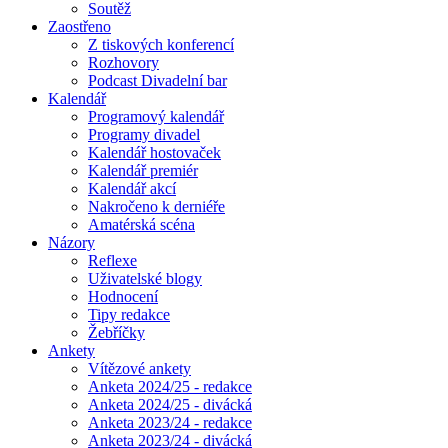
Soutěž
Zaostřeno
Z tiskových konferencí
Rozhovory
Podcast Divadelní bar
Kalendář
Programový kalendář
Programy divadel
Kalendář hostovaček
Kalendář premiér
Kalendář akcí
Nakročeno k derniéře
Amatérská scéna
Názory
Reflexe
Uživatelské blogy
Hodnocení
Tipy redakce
Žebříčky
Ankety
Vítězové ankety
Anketa 2024/25 - redakce
Anketa 2024/25 - divácká
Anketa 2023/24 - redakce
Anketa 2023/24 - divácká