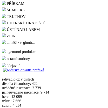
PŘÍBRAM
ŠUMPERK
TRUTNOV
UHERSKÉ HRADIŠTĚ
ÚSTÍ NAD LABEM
ZLÍN
...další z regionů...
agenturní produkce
ostatní soubory
"dejavu"
i-divadlo.cz v číslech
divadla či soubory: 422
uváděné inscenace: 3 739
již neuváděné inscenace: 9 714
herci: 12 099
tvůrci: 7 666
autoři: 4 534