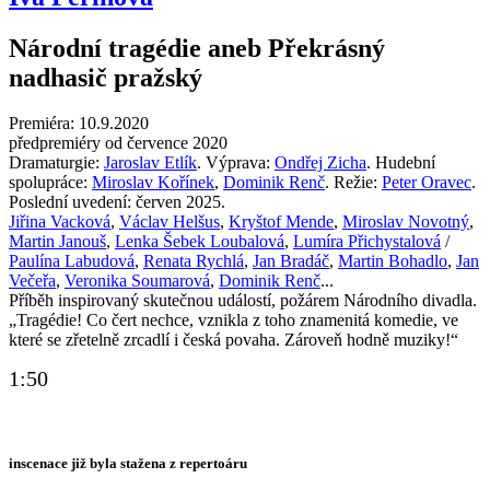
Národní tragédie aneb Překrásný
nadhasič pražský
Premiéra: 10.9.2020
předpremiéry od července 2020
Dramaturgie:
Jaroslav Etlík
. Výprava:
Ondřej Zicha
. Hudební
spolupráce:
Miroslav Kořínek
,
Dominik Renč
. Režie:
Peter Oravec
.
Poslední uvedení: červen 2025.
Jiřina Vacková
,
Václav Helšus
,
Kryštof Mende
,
Miroslav Novotný
,
Martin Janouš
,
Lenka Šebek Loubalová
,
Lumíra Přichystalová
/
Paulína Labudová
,
Renata Rychlá
,
Jan Bradáč
,
Martin Bohadlo
,
Jan
Večeřa
,
Veronika Soumarová
,
Dominik Renč
...
Příběh inspirovaný skutečnou událostí, požárem Národního divadla.
„Tragédie! Co čert nechce, vznikla z toho znamenitá komedie, ve
které se zřetelně zrcadlí i česká povaha. Zároveň hodně muziky!“
1:50
inscenace již byla stažena z repertoáru