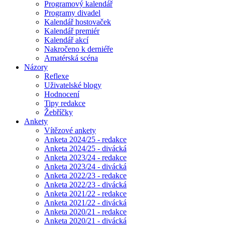
Programový kalendář
Programy divadel
Kalendář hostovaček
Kalendář premiér
Kalendář akcí
Nakročeno k derniéře
Amatérská scéna
Názory
Reflexe
Uživatelské blogy
Hodnocení
Tipy redakce
Žebříčky
Ankety
Vítězové ankety
Anketa 2024/25 - redakce
Anketa 2024/25 - divácká
Anketa 2023/24 - redakce
Anketa 2023/24 - divácká
Anketa 2022/23 - redakce
Anketa 2022/23 - divácká
Anketa 2021/22 - redakce
Anketa 2021/22 - divácká
Anketa 2020/21 - redakce
Anketa 2020/21 - divácká