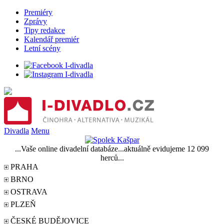
Premiéry
Zprávy
Tipy redakce
Kalendář premiér
Letní scény
Divadla
Menu
...Vaše online divadelní databáze...aktuálně evidujeme 12 099
herců...
PRAHA
BRNO
OSTRAVA
PLZEŇ
ČESKÉ BUDĚJOVICE