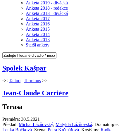
Anketa 2019 - divácká
Anketa 2018 - redakce
Anketa 2018 - divácká
Anketa 2017
Anketa 2016
Anketa 2015
Anketa 2014
Anketa 2013
Starší ankety
Spolek Kašpar
<<
Tattoo
|
Terminus
>>
Jean-Claude Carrière
Terasa
Premiéra: 30.5.2021
Překlad:
Michal Lázňovský
,
Matylda Lázňovská
. Dramaturgie:
Lenka Bočková
. Scéna:
Petra Krčmářová
. Kostýmy:
Radka