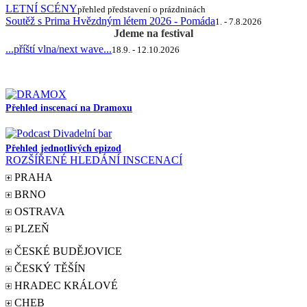
LETNÍ SCÉNY
přehled představení o prázdninách
Soutěž s Prima Hvězdným létem 2026 - Pomáda
1. - 7.8.2026
Jdeme na festival
...příští vlna/next wave...
18.9. - 12.10.2026
Přehled inscenací na Dramoxu
Přehled jednotlivých epizod
ROZŠÍŘENÉ HLEDÁNÍ INSCENACÍ
PRAHA
BRNO
OSTRAVA
PLZEŇ
ČESKÉ BUDĚJOVICE
ČESKÝ TĚŠÍN
HRADEC KRÁLOVÉ
CHEB