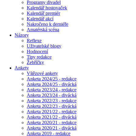
Programy divadel
Kalendář hostovaček
Kalendář premiér
Kalendář akcí
Nakročeno k derniéře
Amatérská scéna
Názory
Reflexe
Uživatelské blogy
Hodnocení
Tipy redakce
Žebříčky
Ankety
Vítězové ankety
Anketa 2024/25 - redakce
Anketa 2024/25 - divácká
Anketa 2023/24 - redakce
Anketa 2023/24 - divácká
Anketa 2022/23 - redakce
Anketa 2022/23 - divácká
Anketa 2021/22 - redakce
Anketa 2021/22 - divácká
Anketa 2020/21 - redakce
Anketa 2020/21 - divácká
Anketa 2019 - redakce