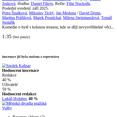
Josková
. Hudba:
Daniel Fikejz
. Režie:
Filip Nuckolls
.
Poslední uvedení: září 2025.
Petra Špalková
,
Miloslav Tichý
,
Jan Meduna
/
David Depta
,
Martina Prášilová
,
Marek Pospíchal
,
Milena Steinmasslová
,
Tomáš
Stolařík
Komedie o bytě s krásnou terasou, kde se dějí nevysvětlitelné věci...
1:35
(bez pauzy)
inscenace již byla stažena z repertoáru
Hodnocení inscenace
Redakce
40 %
Uživatelé
59 %
Hodnocení redakce
Lukáš Holubec
40 %
Volby
Recenze / blogy (2)