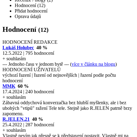
Hodnocení (12)
Přidat hodnocení
Oprava údajů
Hodnocení
(12)
HODNOCENÍ REDAKCE
Lukáš Holubec
40 %
12.5.2022 | 795 hodnocení
+ souhlasím
--- Jednoho času v jednom bytě --- (
více v článku na blogu
)
HODNOCENÍ UŽIVATELŮ
výchozí řazení
|
řazení od nejnovějších
|
řazení podle počtu
hodnocení
MMK
60 %
17.4.2024 | 240 hodnocení
+ souhlasím
Zábavná oddychová konverzačka bez hlubší myšlenky, ale i bez
ubohých "vtipů" ražení Tele tele. Stejně jako R.JELEN patrně brzy
zapomenu.
R.JELEN.21
40 %
25.4.2022 | 287 hodnocení
+ souhlasím
Vlastně nevím jak přesně se k představení postavit. Vlastně mi na