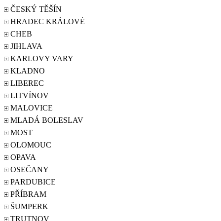
ČESKÝ TĚŠÍN
HRADEC KRÁLOVÉ
CHEB
JIHLAVA
KARLOVY VARY
KLADNO
LIBEREC
LITVÍNOV
MALOVICE
MLADÁ BOLESLAV
MOST
OLOMOUC
OPAVA
OSEČANY
PARDUBICE
PŘÍBRAM
ŠUMPERK
TRUTNOV