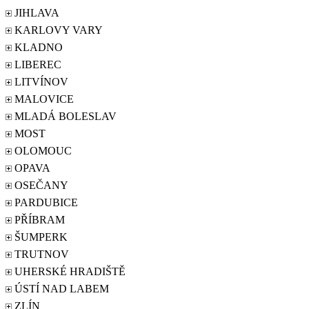
JIHLAVA
KARLOVY VARY
KLADNO
LIBEREC
LITVÍNOV
MALOVICE
MLADÁ BOLESLAV
MOST
OLOMOUC
OPAVA
OSEČANY
PARDUBICE
PŘÍBRAM
ŠUMPERK
TRUTNOV
UHERSKÉ HRADIŠTĚ
ÚSTÍ NAD LABEM
ZLÍN