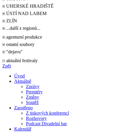
UHERSKÉ HRADIŠTĚ
ÚSTÍ NAD LABEM
ZLÍN
...další z regionů...
agenturní produkce
ostatní soubory
"dejavu"
aktuální festivaly
Zpět
Úvod
Aktuálně
Zprávy
Premiéry
Změny
Soutěž
Zaostřeno
Z tiskových konferencí
Rozhovory
Podcast Divadelní bar
Kalendář