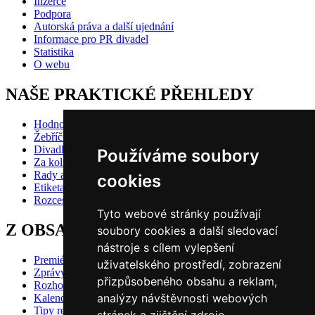
Inzerce
Podpora
Autorská práva a další ujednání
Informace pro PR divadel
Statistika
O webu
NAŠE PRAKTICKÉ PŘEHLEDY
Hodnocení inscenací
Žebříčky
Divadlo pro děti
Používáme soubory
Za kolik do divadla?
Rady a doporučení
cookies
Etiketa?
Rozcestník
Tyto webové stránky používají
Z OBSAHU VYBÍRÁME
soubory cookies a další sledovací
nástroje s cílem vylepšení
Premiéry
uživatelského prostředí, zobrazení
Zprávy
přizpůsobeného obsahu a reklam,
Rozhovory
analýzy návštěvnosti webových
Kalendář premiér
Tipy redakce