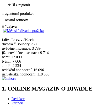
...další z regionů...
agenturní produkce
ostatní soubory
"dejavu"
i-divadlo.cz v číslech
divadla či soubory: 422
uváděné inscenace: 3 739
již neuváděné inscenace: 9 714
herci: 12 099
tvůrci: 7 666
autoři: 4 534
redakční hodnocení: 16 096
uživatelská hodnocení: 118 303
1. ONLINE MAGAZÍN O DIVADLE
Redakce
Partneři