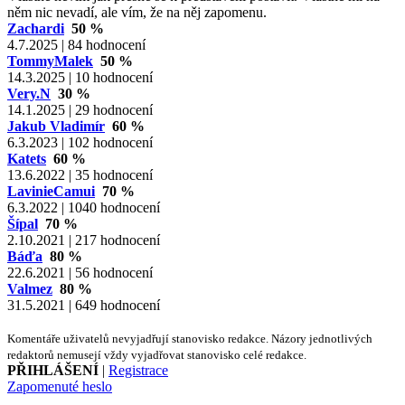
něm nic nevadí, ale vím, že na něj zapomenu.
Zachardi
50 %
4.7.2025 | 84 hodnocení
TommyMalek
50 %
14.3.2025 | 10 hodnocení
Very.N
30 %
14.1.2025 | 29 hodnocení
Jakub Vladimír
60 %
6.3.2023 | 102 hodnocení
Katets
60 %
13.6.2022 | 35 hodnocení
LavinieCamui
70 %
6.3.2022 | 1040 hodnocení
Šípal
70 %
2.10.2021 | 217 hodnocení
Báďa
80 %
22.6.2021 | 56 hodnocení
Valmez
80 %
31.5.2021 | 649 hodnocení
Komentáře uživatelů nevyjadřují stanovisko redakce. Názory jednotlivých
redaktorů nemusejí vždy vyjadřovat stanovisko celé redakce.
PŘIHLÁŠENÍ
|
Registrace
Zapomenuté heslo