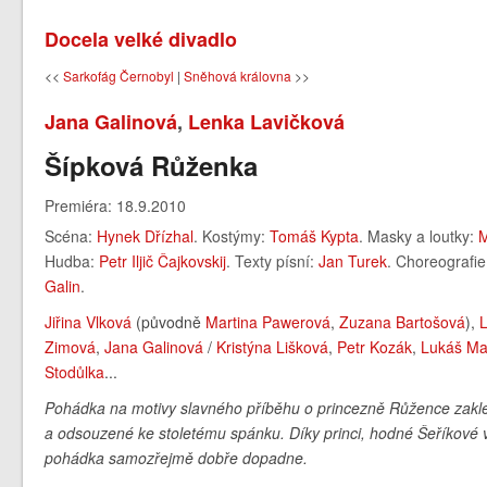
Docela velké divadlo
<<
Sarkofág Černobyl
|
Sněhová královna
>>
Jana Galinová
,
Lenka Lavičková
Šípková Růženka
Premiéra: 18.9.2010
Scéna:
Hynek Dřízhal
. Kostýmy:
Tomáš Kypta
. Masky a loutky:
M
Hudba:
Petr Iljič Čajkovskij
. Texty písní:
Jan Turek
. Choreografi
Galin
.
Jiřina Vlková
(původně
Martina Pawerová
,
Zuzana Bartošová
)
,
Zimová
,
Jana Galinová
/
Kristýna Lišková
,
Petr Kozák
,
Lukáš Ma
Stodůlka
...
Pohádka na motivy slavného příběhu o princezně Růžence zakle
a odsouzené ke stoletému spánku. Díky princi, hodné Šeříkové 
pohádka samozřejmě dobře dopadne.