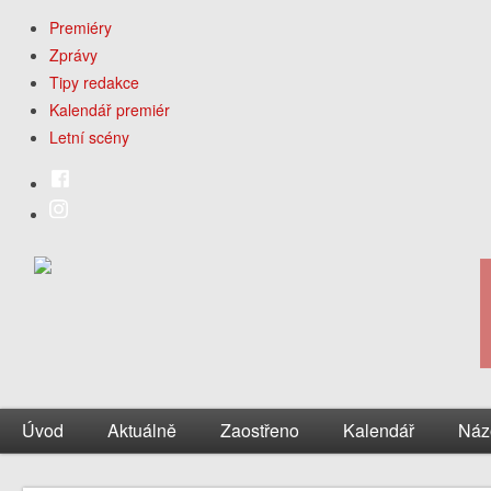
Premiéry
Zprávy
Tipy redakce
Kalendář premiér
Letní scény
Úvod
Aktuálně
Zaostřeno
Kalendář
Náz