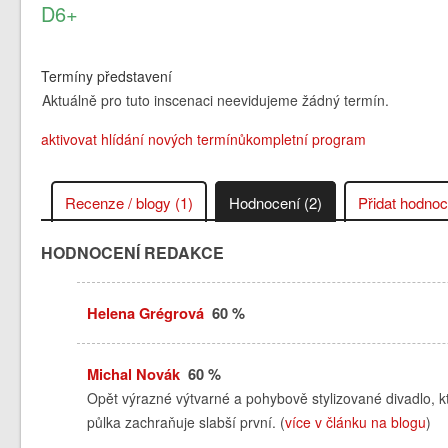
D6+
Termíny představení
Aktuálně pro tuto inscenaci neevidujeme žádný termín.
aktivovat hlídání nových termínů
kompletní program
Recenze / blogy (1)
Hodnocení (2)
Přidat hodnoc
HODNOCENÍ REDAKCE
Helena Grégrová
60 %
Michal Novák
60 %
Opět výrazné výtvarné a pohybově stylizované divadlo, k
půlka zachraňuje slabší první. (
více v článku na blogu
)