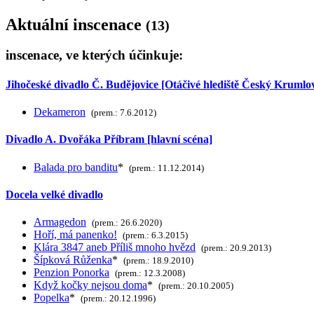
Aktuální inscenace
(13)
inscenace, ve kterých účinkuje:
Jihočeské divadlo Č. Budějovice [Otáčivé hlediště Český Krumlo
Dekameron
(prem.: 7.6.2012)
Divadlo A. Dvořáka Příbram [hlavní scéna]
Balada pro banditu
*
(prem.: 11.12.2014)
Docela velké divadlo
Armagedon
(prem.: 26.6.2020)
Hoří, má panenko!
(prem.: 6.3.2015)
Klára 3847 aneb Příliš mnoho hvězd
(prem.: 20.9.2013)
Šípková Růženka
*
(prem.: 18.9.2010)
Penzion Ponorka
(prem.: 12.3.2008)
Když kočky nejsou doma
*
(prem.: 20.10.2005)
Popelka
*
(prem.: 20.12.1996)