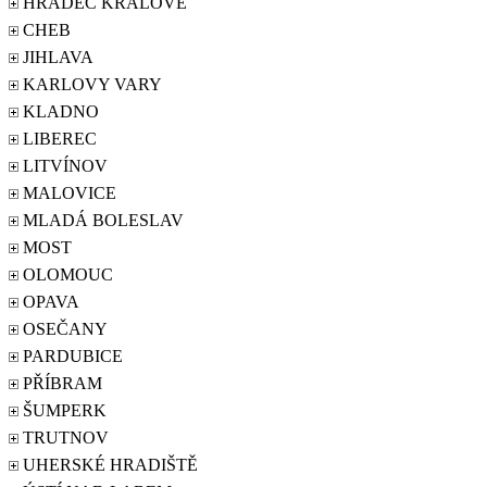
HRADEC KRÁLOVÉ
CHEB
JIHLAVA
KARLOVY VARY
KLADNO
LIBEREC
LITVÍNOV
MALOVICE
MLADÁ BOLESLAV
MOST
OLOMOUC
OPAVA
OSEČANY
PARDUBICE
PŘÍBRAM
ŠUMPERK
TRUTNOV
UHERSKÉ HRADIŠTĚ