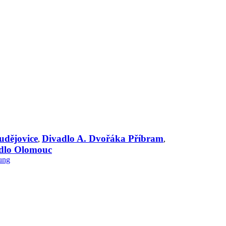
udějovice
Divadlo A. Dvořáka Příbram
,
,
dlo Olomouc
ung