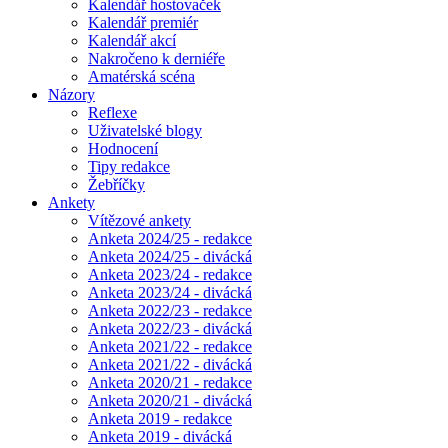
Kalendář hostovaček
Kalendář premiér
Kalendář akcí
Nakročeno k derniéře
Amatérská scéna
Názory
Reflexe
Uživatelské blogy
Hodnocení
Tipy redakce
Žebříčky
Ankety
Vítězové ankety
Anketa 2024/25 - redakce
Anketa 2024/25 - divácká
Anketa 2023/24 - redakce
Anketa 2023/24 - divácká
Anketa 2022/23 - redakce
Anketa 2022/23 - divácká
Anketa 2021/22 - redakce
Anketa 2021/22 - divácká
Anketa 2020/21 - redakce
Anketa 2020/21 - divácká
Anketa 2019 - redakce
Anketa 2019 - divácká