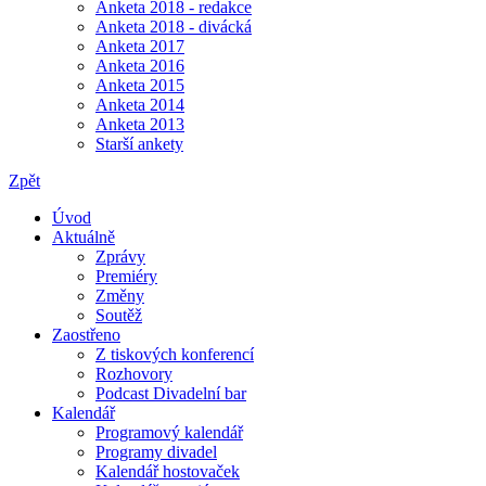
Anketa 2018 - redakce
Anketa 2018 - divácká
Anketa 2017
Anketa 2016
Anketa 2015
Anketa 2014
Anketa 2013
Starší ankety
Zpět
Úvod
Aktuálně
Zprávy
Premiéry
Změny
Soutěž
Zaostřeno
Z tiskových konferencí
Rozhovory
Podcast Divadelní bar
Kalendář
Programový kalendář
Programy divadel
Kalendář hostovaček