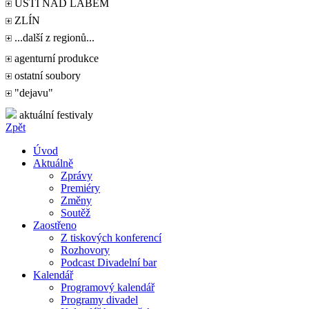
ÚSTÍ NAD LABEM
ZLÍN
...další z regionů...
agenturní produkce
ostatní soubory
"dejavu"
aktuální festivaly
Zpět
Úvod
Aktuálně
Zprávy
Premiéry
Změny
Soutěž
Zaostřeno
Z tiskových konferencí
Rozhovory
Podcast Divadelní bar
Kalendář
Programový kalendář
Programy divadel