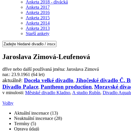
Anketa 2018 - divácká
Anketa 2017
Anketa 2016
Anketa 2015
Anketa 2014
Anketa 2013
Starší ankety
Jaroslava Zimová-Leufenová
dříve nebo další používaná jména: Jaroslava Zimová
nar.: 23.9.1961 (64 let)
aktuálně:
Docela velké divadlo
Jihočeské divadlo Č. B
,
Divadlo Palace
Pantheon production
Moravské diva
,
,
v minulosti:
Městské divadlo Kladno
,
A studio Rubín
,
Divadlo Aqual
Volby
Aktuální inscenace (13)
Neaktuální inscenace (28)
Termíny (5)
Oprava údajů