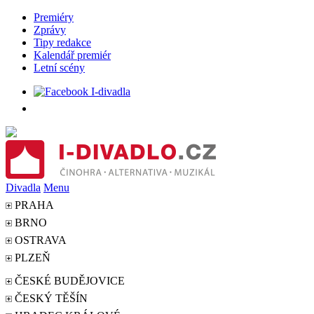
Premiéry
Zprávy
Tipy redakce
Kalendář premiér
Letní scény
Divadla
Menu
PRAHA
BRNO
OSTRAVA
PLZEŇ
ČESKÉ BUDĚJOVICE
ČESKÝ TĚŠÍN