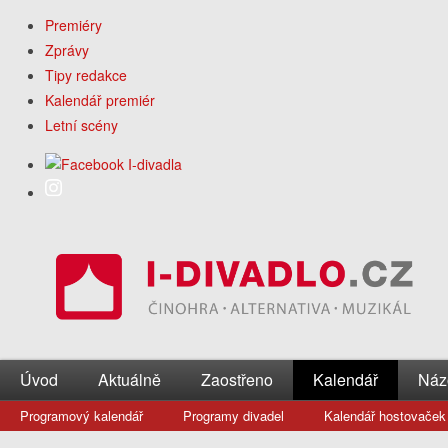
Premiéry
Zprávy
Tipy redakce
Kalendář premiér
Letní scény
Úvod
Aktuálně
Zaostřeno
Kalendář
Náz
Programový kalendář
Programy divadel
Kalendář hostovaček