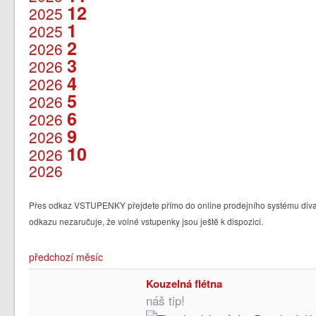
12
2025
1
2025
2
2026
3
2026
4
2026
5
2026
6
2026
9
2026
10
2026
2026
Přes odkaz VSTUPENKY přejdete přímo do online prodejního systému divad
odkazu nezaručuje, že volné vstupenky jsou ještě k dispozici.
předchozí měsíc
Kouzelná flétna
náš tip!