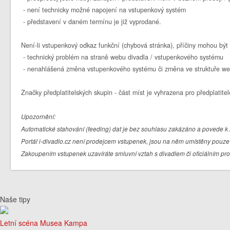
- není technicky možné napojení na vstupenkový systém
- představení v daném termínu je již vyprodané.
Není-li vstupenkový odkaz funkční (chybová stránka), příčiny mohou být 
- technický problém na straně webu divadla / vstupenkového systému
- nenahlášená změna vstupenkového systému či změna ve struktuře we
Značky předplatitelských skupin - část míst je vyhrazena pro předplatitel
Upozornění:
Automatické stahování (feeding) dat je bez souhlasu zakázáno a povede k 
Portál i-divadlo.cz není prodejcem vstupenek, jsou na něm umístěny pouze 
Zakoupením vstupenek uzavíráte smluvní vztah s divadlem či oficiálním pr
Naše tipy
Letní scéna Musea Kampa