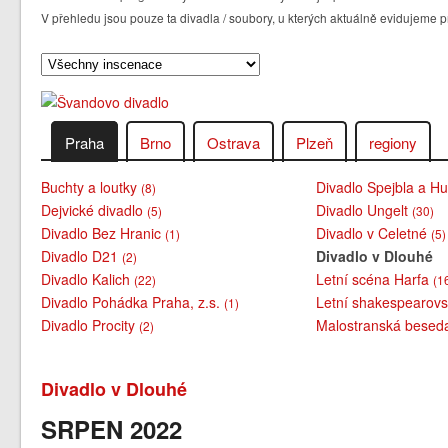
V přehledu jsou pouze ta divadla / soubory, u kterých aktuálně evidujem
Praha
Brno
Ostrava
Plzeň
regiony
Buchty a loutky
Divadlo Spejbla a H
(8)
Dejvické divadlo
Divadlo Ungelt
(5)
(30)
Divadlo Bez Hranic
Divadlo v Celetné
(1)
(5)
Divadlo D21
Divadlo v Dlouhé
(2)
Divadlo Kalich
Letní scéna Harfa
(22)
(1
Divadlo Pohádka Praha, z.s.
Letní shakespearovs
(1)
Divadlo Procity
Malostranská bese
(2)
Divadlo v Dlouhé
SRPEN 2022