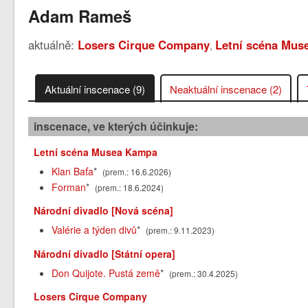
Adam Rameš
aktuálně:
Losers Cirque Company
Letní scéna Mu
,
Aktuální inscenace (9)
Neaktuální inscenace (2)
inscenace, ve kterých účinkuje:
Letní scéna Musea Kampa
Klan Baťa
*
(prem.: 16.6.2026)
Forman
*
(prem.: 18.6.2024)
Národní divadlo [Nová scéna]
Valérie a týden divů
*
(prem.: 9.11.2023)
Národní divadlo [Státní opera]
Don Quijote. Pustá země
*
(prem.: 30.4.2025)
Losers Cirque Company