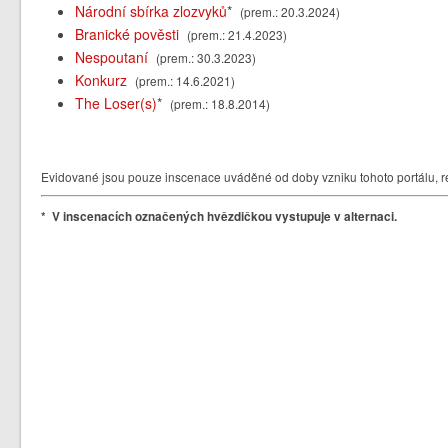
Národní sbírka zlozvyků
*
(prem.: 20.3.2024)
Branické pověsti
(prem.: 21.4.2023)
Nespoutaní
(prem.: 30.3.2023)
Konkurz
(prem.: 14.6.2021)
The Loser(s)
*
(prem.: 18.8.2014)
Evidované jsou pouze inscenace uváděné od doby vzniku tohoto portálu, re
* V inscenacích označených hvězdičkou vystupuje v alternaci.