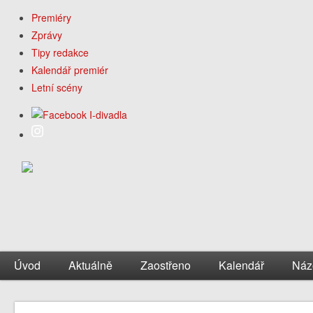
Premiéry
Zprávy
Tipy redakce
Kalendář premiér
Letní scény
Úvod
Aktuálně
Zaostřeno
Kalendář
Náz